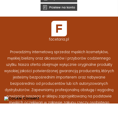
facetaria.pl
Prowadzimy internetową sprzedaż męskich kosmetyków,
męskiej bielizny oraz akcesoriów i przyborów codziennego
użytku. Nasza oferta obejmuje wyłącznie oryginalne produkty
wysokiej jakości potwierdzonej gwarancją producenta, których
jesteśmy bezpośrednim importerem oraz nabywane
bezpośrednio od producentów lub ich autoryzowanych
dystrybutorów. Zapewniamy profesjonalną obsługę i wygodną
nawigację naszego e-sklepu zaprojektowaną na podstawie
męskich oczekiwań w zakresie zakupu rzeczy osobistego
użytku