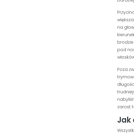
Przycin
większ
na głow
kierune
brodzie
pod nos
włosków
Poza zw
trymowa
długości
trudnie
nabyliś
zarost 
Jak
Wszystk