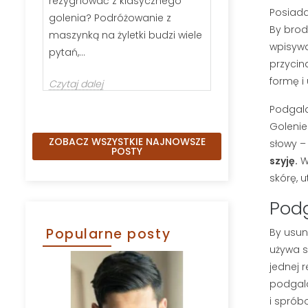
rezygnować z klasycznego
wybrać szczot
Posiada
golenia? Podróżowanie z
kartacz, nie j
By brod
maszynką na żyletki budzi wiele
Odpowiednio 
wpisywa
pytań,...
przycin
Czytaj dalej
formę i
Czytaj dalej
Podgala
Golenie
ZOBACZ WSZYSTKIE NAJNOWSZE
słowy –
POSTY
szyję.
W 
skórę, 
Podg
Popularne posty
By usun
używa s
jednej 
podgala
i sprób