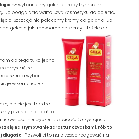
ajpierw wykonujemy golenie brody trymerem
 Do podgalania warto użyć kosmetyku do golenia,
 zacięcia. Szczególnie polecamy kremy do golenia lub
 do golenia jak transparentne kremy lub żele do
SANDALWOOD
GOLENIE MASZYNKĄ 
(SANDAŁOWIEC), DRZEWO
ŻYLETKI – KOMPLETN
SANDAŁOWE CZYLI ZAPACH,
PORADNIK
KTÓRY UWODZI
137890 wyświetlenia
159404 wyświetlenia
 nam do tego tylko jedno
Golenie maszynką na żyle
andalwood to nazwa drzewa
 skorzystać ze
sprawdzony sposób na 
andałowego (sandałowca), z
ecie szeroki wybór
usunięcie zarostu, ograni
tórego produkuje się olejek
pić je w komplecie z
kosztów codziennej...
tanowiący podstawę wielu
Czytaj dalej
ęskich...
ą, ale nie jest bardzo
zytaj dalej
musimy przesadnia dbać o
ierówności nie będzie i tak widać. Korzystając z
esz się na trymowanie zarostu nożyczkami, rób to
j długości
. Pozwoli ci to na bieżąco reagować na