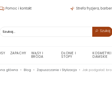
Pomoc i kontakt
Strefa fryzjera, barbe
Szukaj
OSY
ZAPACHY
WĄSY I
DŁONIE I
KOSMETYKI
BRODA
STOPY
DAMSKIE
ona główna
Blog
Zapuszczanie i Stylizacja
Jak podgalać br