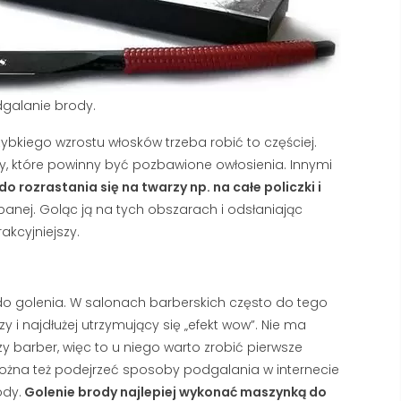
piana znika z Twojej twarzy w
łapki to nie powód do pa
kilka sekund? W większości
ale sygnał, że Twoja skó
polskich domów problemem
potrzebuje profesjonalne
nie...
Czytaj dalej
dgalanie brody.
Czytaj dalej
bkiego wzrostu włosków trzeba robić to częściej.
, które powinny być pozbawione owłosienia. Innymi
 rozrastania się na twarzy np. na całe policzki i
banej. Goląc ją na tych obszarach i odsłaniając
akcyjniejszy.
ą do golenia. W salonach barberskich często do tego
zy i najdłużej utrzymujący się „efekt wow”. Nie ma
zy barber, więc to u niego warto zrobić pierwsze
Można też podejrzeć sposoby podgalania w internecie
ody.
Golenie brody najlepiej wykonać maszynką do