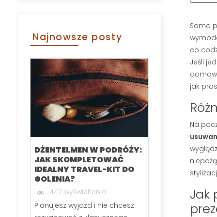
Samo po
Najnowsze posty
wymode
co codz
Jeśli j
domowyc
jak pros
Róż
Na pocz
usuwani
wyglądz
DŻENTELMEN W PODRÓŻY:
KARTACZ DO
JAK SKOMPLETOWAĆ
SZCZOTKA 
niepożą
IDEALNY TRAVEL-KIT DO
RANKING N
styliza
GOLENIA?
MODELI CZE
Jak 
442 wyświetlenia
291 wyświe
pre
Planujesz wyjazd i nie chcesz
Jeśli zastanawi