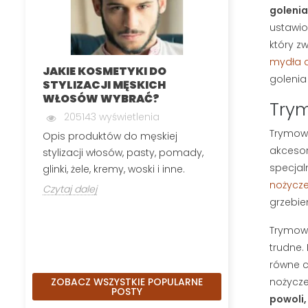
golenia
ustawio
który zw
mydła d
JAKIE KOSMETYKI DO
MĘSKA DEPIL
golenia 
STYLIZACJI MĘSKICH
INTYMNYCH
WŁOSÓW WYBRAĆ?
199874 wyś
Trym
205143 wyświetlenia
Męska depilacj
Trymowa
Opis produktów do męskiej
polega na usuw
akcesor
stylizacji włosów, pasty, pomady,
okolic, które n
specjal
glinki, żele, kremy, woski i inne.
Czytaj dalej
nożycze
Czytaj dalej
grzebie
Trymowa
trudne.
równe c
nożycze
ZOBACZ WSZYSTKIE POPULARNE
POSTY
powoli,