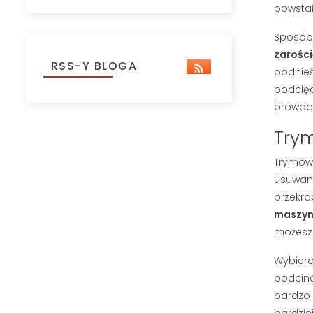
powstał
Sposób 
zarości
RSS-Y BLOGA
podnieś
podcięc
prowadz
Try
Trymowa
usuwani
przekra
maszynk
możesz 
Wybiera
podcina
bardzo 
bardzie