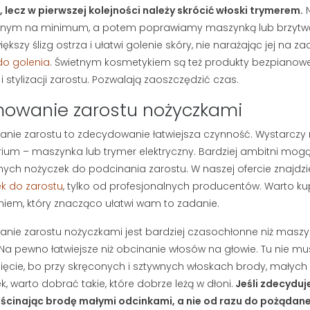
, lecz w pierwszej kolejności należy skrócić włoski trymerem.
N
nym na minimum, a potem poprawiamy maszynką lub brzytwą.
iększy ślizg ostrza i ułatwi golenie skóry, nie narażając jej na
o golenia
. Świetnym kosmetykiem są też produkty bezpianowe
ACJA STREF
JAK SKUTECZNIE ZAPUŚCIĆ
i stylizacji zarostu. Pozwalają zaoszczędzić czas.
BRODĘ I PRZYSPIESZYĆ
POROST ZAROSTU?
wietlenia
owanie zarostu nożyczkami
PORADNIK BRODACZA
a stref intymnych
nie zarostu to zdecydowanie łatwiejsza czynność. Wystarczy
197553 wyświetlenia
aniu owłosienia z
S
ium – maszynka lub trymer elektryczny. Bardziej ambitni mogą
Zapuszczanie brody wymaga
ie są eksponowane.
s
nych nożyczek do podcinania zarostu. W naszej ofercie znajdzi
czasu, ale tempo jej wzrostu nie
k
k do zarostu
, tylko od profesjonalnych producentów. Warto ku
musi zależeć wyłącznie od
s
niem, który znacząco ułatwi wam to zadanie.
ślepego losu. Sprawdź, jak...
m
Czytaj dalej
nie zarostu nożyczkami jest bardziej czasochłonne niż maszynk
C
 Na pewno łatwiejsze niż obcinanie włosów na głowie. Tu nie 
ięcie, bo przy skręconych i sztywnych włoskach brody, małych n
k, warto dobrać takie, które dobrze leżą w dłoni.
Jeśli zdecyduj
 ścinając brodę małymi odcinkami, a nie od razu do pożądane