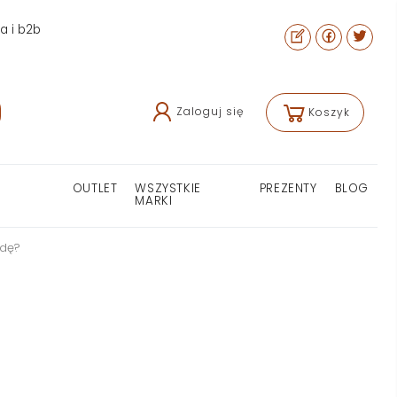
ra i b2b
Zaloguj się
Koszyk
OUTLET
WSZYSTKIE
PREZENTY
BLOG
MARKI
odę?