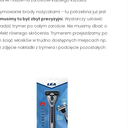
ż trymowanie brody nożyczkami – tu potrzebna już jest
musimy tu być zbyt precyzyjni.
Wystarczy ustawić
adzić trymer po całym zaroście. Nie musimy dbać o
 efekt równego skrócenia. Trymerem przejeżdżamy po
 nam ściąć włosków w trudno dostępnych miejscach np.
jęcie nakładki z trymera i podcięcie pozostałych