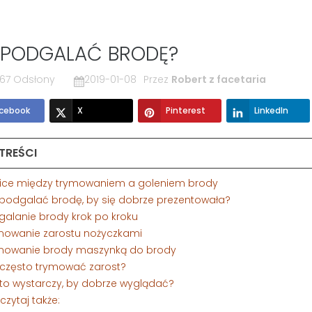
 PODGALAĆ BRODĘ?
67 Odsłony
2019-01-08
Przez
Robert z facetaria
cebook
X
Pinterest
LinkedIn
 TREŚCI
żnice między trymowaniem a goleniem brody
k podgalać brodę, by się dobrze prezentowała?
galanie brody krok po kroku
ymowanie zarostu nożyczkami
ymowanie brody maszynką do brody
k często trymować zarost?
 to wystarczy, by dobrze wyglądać?
eczytaj także: