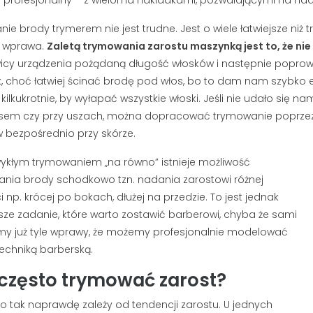
anie brody trymerem nie jest trudne. Jest o wiele łatwiejsze ni
a wprawa.
Zaletą trymowania zarostu maszynką jest to, że nie 
icy urządzenia pożądaną długość włosków i następnie poprow
k, choć łatwiej ścinać brodę pod włos, bo to dam nam szybko
 kilkukrotnie, by wyłapać wszystkie włoski. Jeśli nie udało się
em czy przy uszach, można dopracować trymowanie poprzez zd
 bezpośrednio przy skórze.
ykłym trymowaniem „na równo” istnieje możliwość
nia brody schodkowo tzn. nadania zarostowi różnej
 np. krócej po bokach, dłużej na przedzie. To jest jednak
jsze zadanie, które warto zostawić barberowi, chyba że sami
my już tyle wprawy, że możemy profesjonalnie modelować
techniką barberską.
 często trymować zarost?
o tak naprawdę zależy od tendencji zarostu. U jednych