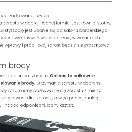
uporządkowana, czysta i
zarostu w dobrej i ładnej formie. Jest
równie istotny,
stylizację jest udanie się do salonu barberskiego.
y możesz wykonywać własnoręcznie, w warunkach
 wprawy i prób i twój zarost będzie się prezentował
em brody
iem a goleniem zarostu.
Golenie to całkowite
delowanie brody.
Utrzymanie zarostu w dobrym
dy rozumiemy pozbywanie się zarostu z miejsc
TWARDA WODA A GOLENIE
NAJLEPSZY KREM
– DLACZEGO TWOJA
PRZECIWZMARSZC
zarysowanie linii zarostu, a więc profesjonalną
PIANA ZNIKA I JAK TO
DLA MĘŻCZYZN: RA
i nadać odpowiedni, ładny kształt.
NAPRAWIĆ?
TOP 5 PRODUKTÓW
SIERPIEŃ 2026
326 wyświetlenia
2990 wyświetlenia
Kupiłeś luksusowe mydło, ale
Pierwsze linie na czole i 