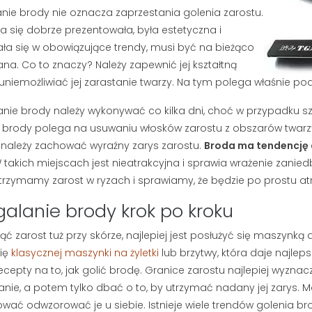
kę do brody, czy
nie brody nie oznacza zaprzestania golenia zarostu.
wystarczą do pielęgnacji
esteś sam.
a się dobrze prezentowała, była estetyczna i
męskiej twarzy? Jeśli zmagasz
dobrane...
ła się w obowiązujące trendy, musi być na bieżąco
się z szarą cerą lub bolesnymi...
ana. Co to znaczy? Należy zapewnić jej kształtną
Czytaj dalej
 uniemożliwiać jej zarastanie twarzy. Na tym polega właśnie po
nie brody należy wykonywać co kilka dni, choć w przypadku szy
 brody polega na usuwaniu włosków zarostu z obszarów twarzy
 należy zachować wyraźny zarys zarostu.
Broda ma tendencję do
takich miejscach jest nieatrakcyjna i sprawia wrażenie zanied
utrzymamy zarost w ryzach i sprawiamy, że będzie po prostu atr
alanie brody krok po kroku
ąć zarost tuż przy skórze, najlepiej jest posłużyć się maszynk
ię
klasycznej maszynki na żyletki
lub brzytwy, która daje najleps
recepty na to, jak golić brodę. Granice zarostu najlepiej wyznac
nie, a potem tylko dbać o to, by utrzymać nadany jej zarys. 
ować odwzorować je u siebie. Istnieje wiele trendów golenia br