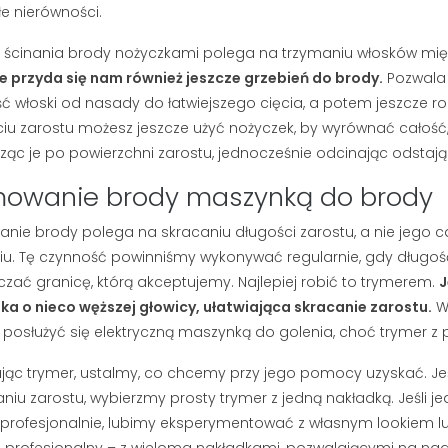
e nierówności.
ścinania brody nożyczkami polega na trzymaniu włosków mię
e przyda się nam również jeszcze grzebień do brody.
Pozwala 
ć włoski od nasady do łatwiejszego cięcia, a potem jeszcze r
iu zarostu możesz jeszcze użyć nożyczek, by wyrównać całość, 
ąc je po powierzchni zarostu, jednocześnie odcinając odstają
mowanie brody maszynką do brody
nie brody polega na skracaniu długości zarostu, a nie jego 
u. Tę czynność powinniśmy wykonywać regularnie, gdy długo
czać granicę, którą akceptujemy. Najlepiej robić to trymerem.
J
a o nieco węższej głowicy, ułatwiająca skracanie zarostu.
W
posłużyć się elektryczną maszynką do golenia, choć trymer z p
jąc trymer, ustalmy, co chcemy przy jego pomocy uzyskać. Jeś
niu zarostu, wybierzmy prosty trymer z jedną nakładką. Jeśli 
profesjonalnie, lubimy eksperymentować z własnym lookiem 
j profesjonalny – z wieloma nakładkami, pozwalającymi na na