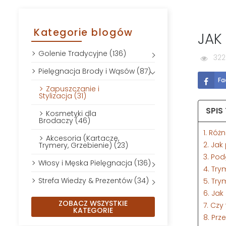
Kategorie blogów
JAK
Golenie Tradycyjne (136)
322
Pielęgnacja Brody i Wąsów (87)
Fa
Zapuszczanie i
Stylizacja (31)
SPIS
Kosmetyki dla
Brodaczy (46)
1. Ró
Akcesoria (Kartacze,
2. Ja
Trymery, Grzebienie) (23)
3. Pod
Włosy i Męska Pielęgnacja (136)
4. Tr
Strefa Wiedzy & Prezentów (34)
5. Tr
6. Ja
ZOBACZ WSZYSTKIE
7. Czy
KATEGORIE
8. Prz