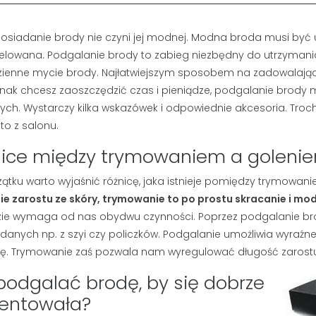
siadanie brody nie czyni jej modnej. Modna broda musi być 
lowana.
Podgalanie brody
to zabieg niezbędny do utrzymania 
ienne mycie brody.
Najłatwiejszym sposobem na zadowalającą 
ednak chcesz zaoszczędzić czas i pieniądze, podgalanie brod
h. Wystarczy kilka wskazówek i odpowiednie akcesoria. Trochę
to z salonu.
nice między trymowaniem a goleni
ątku warto wyjaśnić różnicę, jaka istnieje pomiędzy trymowan
e zarostu ze skóry, trymowanie to po prostu skracanie i mo
ie wymaga od nas obydwu czynności. Poprzez podgalanie bro
 BRODY I
DETOKS TWARZY:
DO BRODY –
DLACZEGO MĘŻCZYZNA
danych np. z szyi czy policzków. Podgalanie umożliwia wyraźne 
AJLEPSZYCH
POTRZEBUJE PEELINGU I
cję. Trymowanie zaś pozwala nam wyregulować długość zarostu 
RWIEC 2026
GŁĘBOKIEGO
OCZYSZCZANIA?
podgalać brodę, by się dobrze
tlenia
272 wyświetlenia
zentowała?
asz się, czy lepiej
Myślisz, że mydło i woda