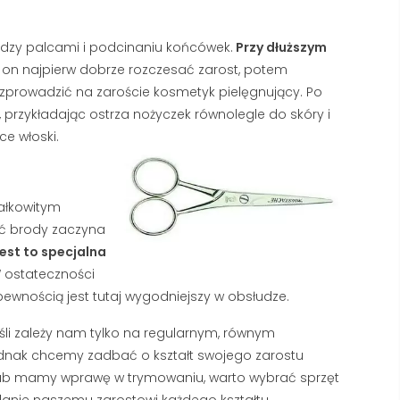
dzy palcami i podcinaniu końcówek.
Przy dłuższym
on najpierw dobrze rozczesać zarost, potem
ozprowadzić na zaroście kosmetyk pielęgnujący. Po
przykładając ostrza nożyczek równolegle do skóry i
ce włoski.
całkowitym
ść brody zaczyna
est to specjalna
 ostateczności
ewnością jest tutaj wygodniejszy w obsłudze.
li zależy nam tylko na regularnym, równym
jednak chcemy zadbać o kształt swojego zarostu
lub mamy wprawę w trymowaniu, warto wybrać sprzęt
danie naszemu zarostowi każdego kształtu.