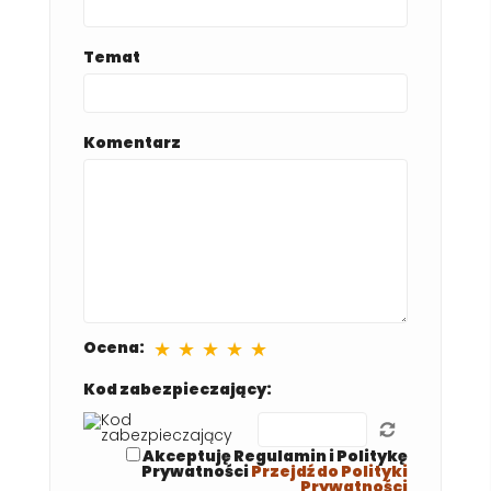
Temat
Komentarz
★
★
★
★
★
Ocena:
Kod zabezpieczający:
Akceptuję Regulamin i Politykę
Prywatności
Przejdź do Polityki
Prywatności