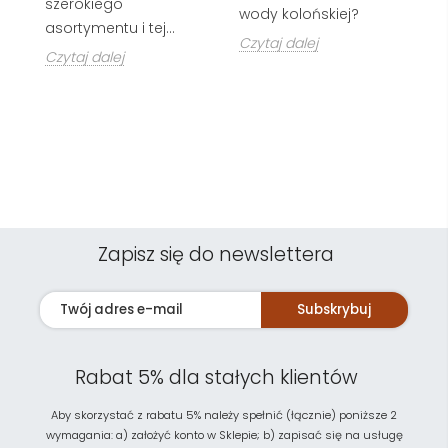
szerokiego
Cz
wody kolońskiej?
asortymentu i tej...
Czytaj dalej
Czytaj dalej
Zapisz się do newslettera
Subskrybuj
Rabat 5% dla stałych klientów
Aby skorzystać z rabatu 5% należy spełnić (łącznie) poniższe 2
wymagania: a) założyć konto w Sklepie; b) zapisać się na usługę