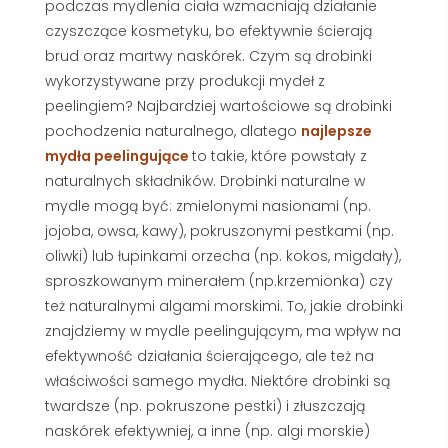
podczas mydlenia ciała wzmacniają działanie
czyszczące kosmetyku, bo efektywnie ścierają
brud oraz martwy naskórek. Czym są drobinki
wykorzystywane przy produkcji mydeł z
peelingiem? Najbardziej wartościowe są drobinki
pochodzenia naturalnego, dlatego
najlepsze
mydła peelingujące
to takie, które powstały z
naturalnych składników. Drobinki naturalne w
mydle mogą być: zmielonymi nasionami (np.
jojoba, owsa, kawy), pokruszonymi pestkami (np.
oliwki) lub łupinkami orzecha (np. kokos, migdały),
sproszkowanym minerałem (np.krzemionka) czy
też naturalnymi algami morskimi. To, jakie drobinki
znajdziemy w mydle peelingującym, ma wpływ na
efektywność działania ścierającego, ale też na
właściwości samego mydła. Niektóre drobinki są
twardsze (np. pokruszone pestki) i złuszczają
naskórek efektywniej, a inne (np. algi morskie)