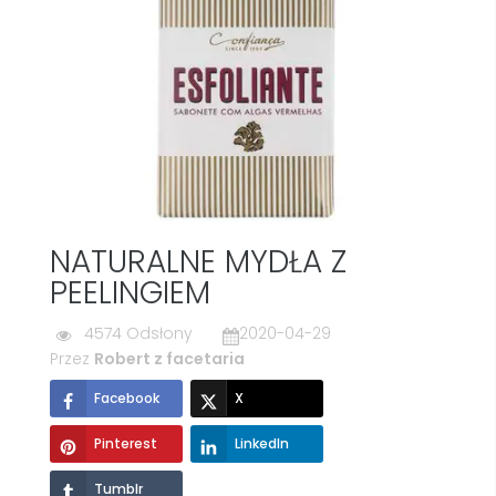
NATURALNE MYDŁA Z
PEELINGIEM
4574 Odsłony
2020-04-29
Przez
Robert z facetaria
Facebook
X
Pinterest
LinkedIn
Tumblr