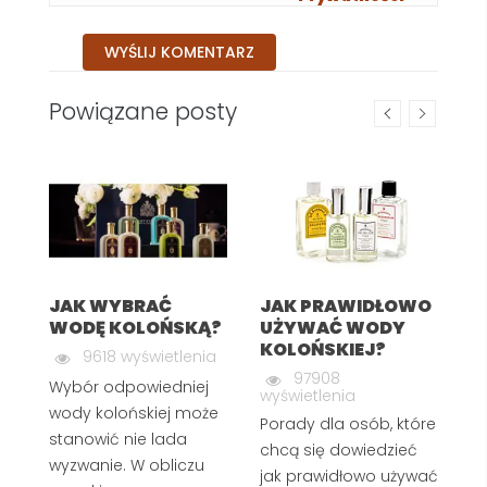
Powiązane posty
nia
jak
JAK WYBRAĆ
JAK PRAWIDŁOWO
Z
WODĘ KOLOŃSKĄ?
UŻYWAĆ WODY
I
KOLOŃSKIEJ?
T
9618 wyświetlenia
97908
Wybór odpowiedniej
wyświetlenia
G
wody kolońskiej może
Porady dla osób, które
In
stanowić nie lada
chcą się dowiedzieć
wi
wyzwanie. W obliczu
jak prawidłowo używać