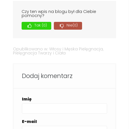
Czy ten wpis na blogu był dla Ciebie
pomocny?
Tak
(0)
Nie
(0)
Opublikowano w:
Włosy i Męska Pielęgnacja
,
Pielęgnacja Twarzy i Ciała
Dodaj komentarz
Imię
E-mail