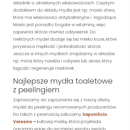
składniki o określonych właściwościach. Częstym
dodatkiem do składu mydła jest np. masło shea,
które ma właściwości antybakteryjne i
łagodzące.
Masło jest ponadto bogate w witaminy, więc
zapewnia skórze również odżywienie. Do
niektórych mydeł dodaje się też mleko kozie, które
przywraca miękkość i jedwabistość skórze.
Jeszcze w innych mydłach znajdziemy w składzie
np. miód, który nawilża i odżywia lub aloes, który
łagodzi i regeneruje naskórek.
Najlepsze mydła toaletowe
z peelingiem
Zapraszamy do zapoznania się z naszą ofertą
mydeł do peelingu renomowanych producentów.
Do takich z pewnością zaliczamy
Saponificio
Varesino
–
kultową markę, która przykłada
ogromną wagę do ręcznego wyrobu swoich