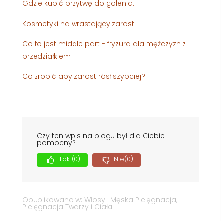
Gdzie kupić brzytwę do golenia.
Kosmetyki na wrastający zarost
Co to jest middle part - fryzura dla mężczyzn z
przedziałkiem
Co zrobić aby zarost rósł szybciej?
Czy ten wpis na blogu był dla Ciebie
pomocny?
Tak
(0)
Nie
(0)
Opublikowano w:
Włosy i Męska Pielęgnacja
,
Pielęgnacja Twarzy i Ciała