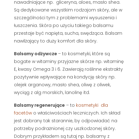
nawadniające np.
gliceryna, aloes, masło shea.
Są dedykowane wszystkim rodzajom skóry, ale w
szczególności tym z problemami wysuszenia i
łuszczenia. Skóra po użyciu takiego balsamu
przestaje być napięta, sucha, swędząca. Balsam
nawilżający to duży komfort dla skóry.
Balsamy odżywcze
– to kosmetyki, które są
bogate w witaminy przyjazne skórze np. witaminę
E, kwasy Omega 3 i 6. Zawierają roślinne ekstrakty
pozytywnie wpływające na kondycję skóry np.
olejek arganowy, masło shea, oliwę z oliwek,
wyciąg z alg morskich, lanolinę itd.
Balsamy regenerujące
– to
kosmetyki dla
facetów
o właściwościach leczniczych. Ich skład
jest dobrany tak starannie, by odpowiadać na
potrzeby podrażnionej czy uszkodzonej skóry.
Dobrym przykładem są tutaj np. balsamy z