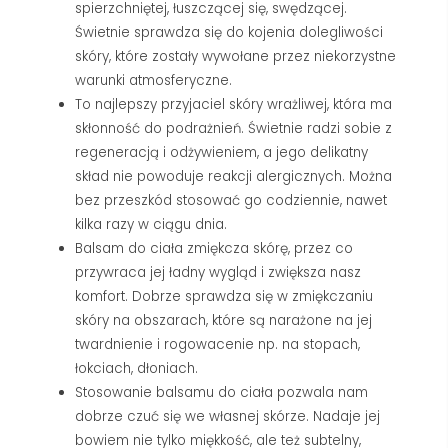
spierzchniętej, łuszczącej się, swędzącej.
Świetnie sprawdza się do kojenia dolegliwości
skóry, które zostały wywołane przez niekorzystne
warunki atmosferyczne.
To najlepszy przyjaciel skóry wrażliwej, która ma
skłonność do podrażnień. Świetnie radzi sobie z
regeneracją i odżywieniem, a jego delikatny
skład nie powoduje reakcji alergicznych. Można
bez przeszkód stosować go codziennie, nawet
kilka razy w ciągu dnia.
Balsam do ciała zmiękcza skórę, przez co
przywraca jej ładny wygląd i zwiększa nasz
komfort. Dobrze sprawdza się w zmiękczaniu
skóry na obszarach, które są narażone na jej
twardnienie i rogowacenie np. na stopach,
łokciach, dłoniach.
Stosowanie balsamu do ciała pozwala nam
dobrze czuć się we własnej skórze. Nadaje jej
bowiem nie tylko miękkość, ale też subtelny,