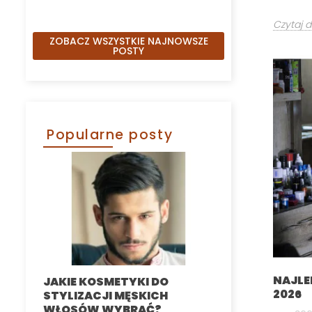
Czytaj d
ZOBACZ WSZYSTKIE NAJNOWSZE
POSTY
Popularne posty
NAJLE
JAKIE KOSMETYKI DO
MĘSKA DEPIL
2026
STYLIZACJI MĘSKICH
INTYMNYCH
WŁOSÓW WYBRAĆ?