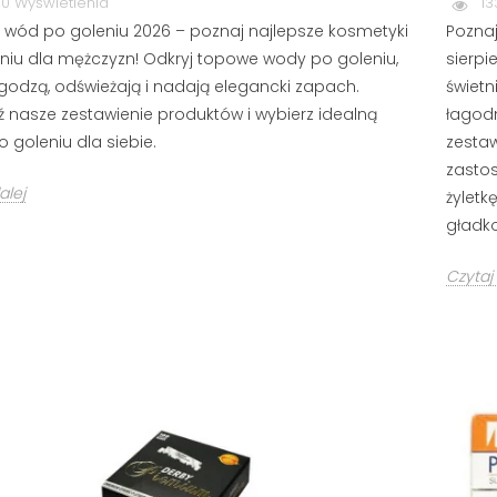
POROST ZAROSTU?
0 Wyświetlenia
13
wietlenia
PORADNIK BRODACZA
 wód po goleniu 2026 – poznaj najlepsze kosmetyki
Poznaj
a stref intymnych
197520 wyświetlenia
niu dla mężczyzn! Odkryj topowe wody po goleniu,
sierpi
aniu owłosienia z
S
Zapuszczanie brody wymaga
agodzą, odświeżają i nadają elegancki zapach.
świetn
ie są eksponowane.
s
czasu, ale tempo jej wzrostu nie
 nasze zestawienie produktów i wybierz idealną
łagodn
k
musi zależeć wyłącznie od
 goleniu dla siebie.
zestaw
s
ślepego losu. Sprawdź, jak...
zastos
m
alej
żyletk
Czytaj dalej
C
gładko
Czytaj 