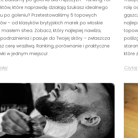
któw, które naprawdę działają Szukasz idealnego
rolę o
 po goleniu? Przetestowaliśmy 5 topowych
gąszcz
ów – od klasyków brytyjskich marek po włoskie
najlep
z masłem shea. Zobacz, który najlepiej nawilża,
topowe
 podrażnienia i pasuje do Twojej skóry – zwłaszcza
pośliz
asz cerę wrażliwą. Ranking, porównanie i praktyczne
staran
ki w jednym miejscu!
które 
alej
Czytaj 