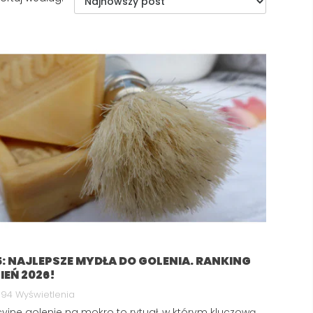
5: NAJLEPSZE MYDŁA DO GOLENIA. RANKING
IEŃ 2026!
94 Wyświetlenia
yjne golenie na mokro to rytuał, w którym kluczową