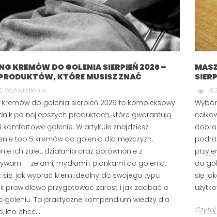
NG KREMÓW DO GOLENIA SIERPIEŃ 2026 –
MASZ
 PRODUKTÓW, KTÓRE MUSISZ ZNAĆ
SIERP
 BRODY I
DETOKS TWARZY:
DO BRODY –
DLACZEGO MĘŻCZYZNA
2 Wyświetlenia
82
AJLEPSZYCH
POTRZEBUJE PEELINGU I
 kremów do golenia sierpień 2026 to kompleksowy
Wybór 
RWIEC 2026
GŁĘBOKIEGO
nik po najlepszych produktach, które gwarantują
całkow
OCZYSZCZANIA?
etlenia
 i komfortowe golenie. W artykule znajdziesz
dobran
264 wyświetlenia
asz się, czy lepiej
enie top 5 kremów do golenia dla mężczyzn,
podraż
Myślisz, że mydło i woda
kę do brody, czy
ie ich zalet, działania oraz porównanie z
przyj
wystarczą do pielęgnacji
esteś sam.
tywami – żelami, mydłami i piankami do golenia.
do gol
męskiej twarzy? Jeśli zmagasz
dobrane...
 się, jak wybrać krem idealny do swojego typu
się ja
się z szarą cerą lub bolesnymi...
jak prawidłowo przygotować zarost i jak zadbać o
użytko
o goleniu. To praktyczne kompendium wiedzy dla
Czytaj dalej
Czytaj 
 kto chce...