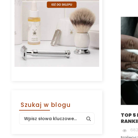
Szukaj w blogu
TOP 5
RANKI
682
Najleps