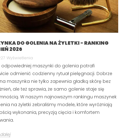
YNKA DO GOLENIA NA ŻYLETKI - RANKING
IEŃ 2026
TWARDA WODA A GOLENIE
NAJLEPSZY KREM
– DLACZEGO TWOJA
PRZECIWZMARSZC
27 Wyświetlenia
PIANA ZNIKA I JAK TO
DLA MĘŻCZYZN: RA
odpowiedniej maszynki do golenia potrafi
NAPRAWIĆ?
TOP 5 PRODUKTÓW
icie odmienić codzienny rytuał pielęgnacji. Dobrze
SIERPIEŃ 2026
318 wyświetlenia
a maszynka nie tylko zapewnia gładką skórę bez
2957 wyświetlenia
Kupiłeś luksusowe mydło, ale
nień, ale też sprawia, że samo golenie staje się
Pierwsze linie na czole i 
piana znika z Twojej twarzy w
emnością. W naszym najnowszym rankingu maszynek
łapki to nie powód do pa
kilka sekund? W większości
enia na żyletki zebraliśmy modele, które wyróżniają
ale sygnał, że Twoja skó
polskich domów problemem
kością wykonania, precyzją cięcia i komfortem
potrzebuje profesjonalne
nie...
wania.
Czytaj dalej
Czytaj dalej
dalej