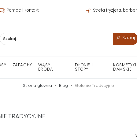
Pomoc i kontakt
Strefa fryzjera, barbe
Szukaj
OSY
ZAPACHY
WĄSY I
DŁONIE I
KOSMETYKI
BRODA
STOPY
DAMSKIE
Strona główna
Blog
Golenie Tradycyjne
NIE TRADYCYJNE
S