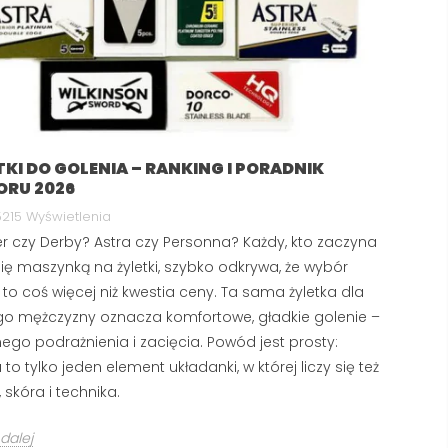
TKI DO GOLENIA – RANKING I PORADNIK
RU 2026
215 Wyświetlenia
r czy Derby? Astra czy Personna? Każdy, kto zaczyna
się maszynką na żyletki, szybko odkrywa, że wybór
 to coś więcej niż kwestia ceny. Ta sama żyletka dla
o mężczyzny oznacza komfortowe, gładkie golenie –
nego podrażnienia i zacięcia. Powód jest prosty:
 to tylko jeden element układanki, w której liczy się też
 skóra i technika.
dalej