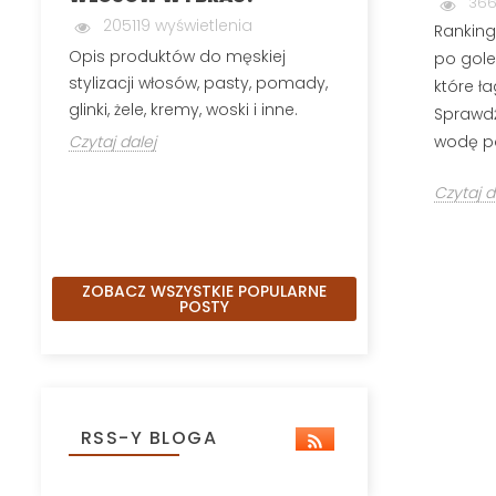
366
199847 wyś
205119 wyświetlenia
Ranking
Męska depilacj
Opis produktów do męskiej
po gole
polega na usuw
stylizacji włosów, pasty, pomady,
które ł
okolic, które n
glinki, żele, kremy, woski i inne.
Sprawdź
Czytaj dalej
wodę po
Czytaj dalej
Czytaj d
ZOBACZ WSZYSTKIE POPULARNE
POSTY
RSS-Y BLOGA