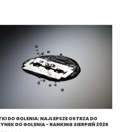
TKI DO GOLENIA: NAJLEPSZE OSTRZA DO
SANDALWOOD
GOLENIE MASZYNKĄ 
YNEK DO GOLENIA - RANKING SIERPIEŃ 2026
(SANDAŁOWIEC), DRZEWO
ŻYLETKI – KOMPLETN
SANDAŁOWE CZYLI ZAPACH,