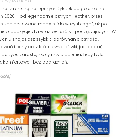
PORADNIK
37 Wyświetlenia
KTÓRY UWODZI
 nasz ranking najlepszych żyletek do golenia na
137862 wyświetlenia
159387 wyświetlenia
eń 2026 – od legendarnie ostrych Feather, przez
Golenie maszynką na żyle
andalwood to nazwa drzewa
ie zbalansowane modele “do wszystkiego”, aż po
sprawdzony sposób na 
andałowego (sandałowca), z
e propozycje dla wrażliwej skóry i początkujących. W
usunięcie zarostu, ograni
tórego produkuje się olejek
ieniu znajdziesz szybkie porównanie ostrości,
kosztów codziennej...
tanowiący podstawę wielu
owań i ceny oraz krótkie wskazówki, jak dobrać
Czytaj dalej
ęskich...
ę do typu zarostu, skóry i stylu golenia, żeby było
zytaj dalej
, komfortowo i bez podrażnień.
dalej