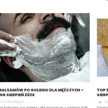
 BALSAMÓW PO GOLENIU DLA MĘŻCZYZN –
TOP 
NG SIERPIEŃ 2026
SIERP
9 Wyświetlenia
33
ze balsamy po goleniu dla mężczyzn – ranking TOP
Tradyc