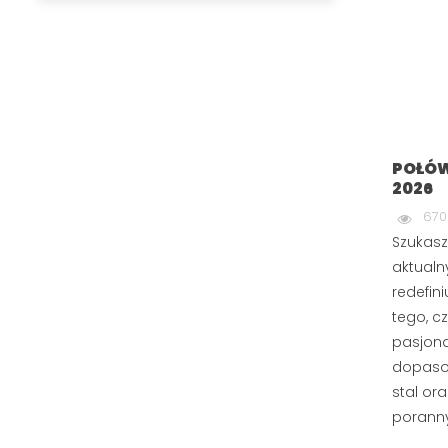
POŁÓW
2026
670
Szukasz
aktualny
redefin
tego, c
pasjona
dopaso
stal or
poranny