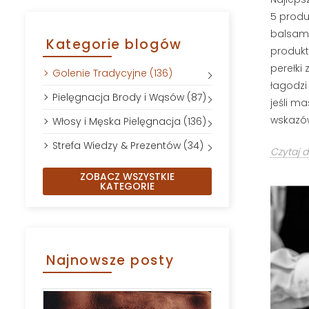
5 produ
balsamu
Kategorie blogów
produkt
perełki 
Golenie Tradycyjne (136)
łagodzi
Pielęgnacja Brody i Wąsów (87)
jeśli m
wskazów
Włosy i Męska Pielęgnacja (136)
Strefa Wiedzy & Prezentów (34)
Czytaj d
ZOBACZ WSZYSTKIE
KATEGORIE
Najnowsze posty