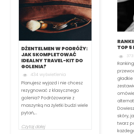
RANKI
TOP 5
DŻENTELMEN W PODRÓŻY:
KARTACZ DO
JAK SKOMPLETOWAĆ
SZCZOTKA 
373
IDEALNY TRAVEL-KIT DO
RANKING N
Ranking
GOLENIA?
MODELI CZE
przewod
434 wyświetlenia
288 wyświ
gładkie
Planujesz wyjazd i nie chcesz
Jeśli zastanawi
zestawi
rezygnować z klasycznego
wybrać szczot
omówien
golenia? Podróżowanie z
kartacz, nie j
alterna
maszynką na żyletki budzi wiele
Odpowiednio 
Dowiesz
pytań,...
skóry, 
Czytaj dalej
twarz p
Czytaj dalej
każdego,