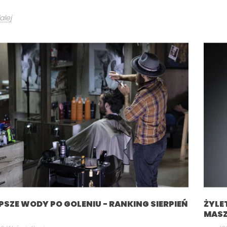
alej
PSZE WODY PO GOLENIU - RANKING SIERPIEŃ
ŻYLE
ACJA STREF
JAK SKUTECZNIE ZAPUŚCIĆ
MASZ
BRODĘ I PRZYSPIESZYĆ