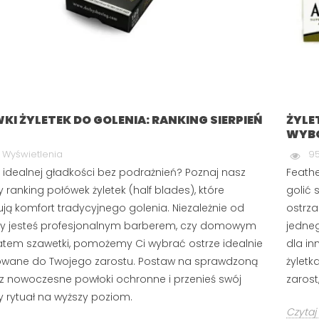
KI ŻYLETEK DO GOLENIA: RANKING SIERPIEŃ
ŻYLE
WYBO
 Wyświetlenia
95
 idealnej gładkości bez podrażnień? Poznaj nasz
Feathe
 ranking połówek żyletek (half blades), które
golić 
iują komfort tradycyjnego golenia. Niezależnie od
ostrza
zy jesteś profesjonalnym barberem, czy domowym
jedneg
tem szawetki, pomożemy Ci wybrać ostrze idealnie
dla in
wane do Twojego zarostu. Postaw na sprawdzoną
żyletka
az nowoczesne powłoki ochronne i przenieś swój
zarost,
 rytuał na wyższy poziom.
Czytaj 