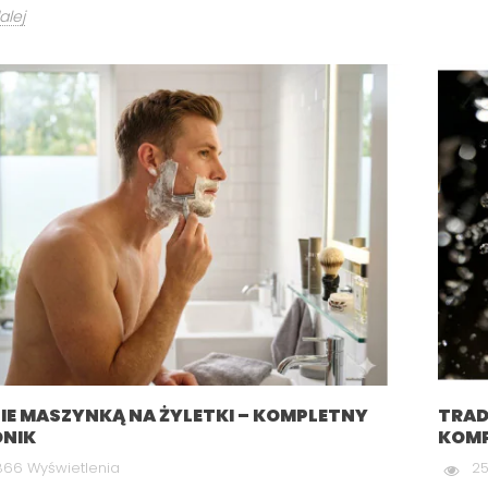
alej
IE MASZYNKĄ NA ŻYLETKI – KOMPLETNY
TRAD
NIK
KOMP
866 Wyświetlenia
25