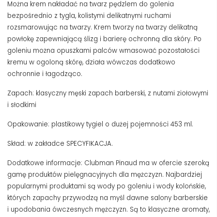
Można krem nakładać na twarz pędzlem do golenia
bezpośrednio z tygla, kolistymi delikatnymi ruchami
rozsmarowując na twarzy. Krem tworzy na twarzy delikatną
powłokę zapewniającą ślizg i barierę ochronną dla skóry. Po
goleniu można opuszkami palców wmasować pozostałości
kremu w ogoloną skórę, działa wówczas dodatkowo
ochronnie i łagodząco.
Zapach: klasyczny męski zapach barberski, z nutami ziołowymi
i słodkimi
Opakowanie: plastikowy tygiel o dużej pojemności 453 ml.
Skład: w zakładce SPECYFIKACJA.
Dodatkowe informacje: Clubman Pinaud ma w ofercie szeroką
gamę produktów pielęgnacyjnych dla mężczyzn. Najbardziej
popularnymi produktami są wody po goleniu i wody kolońskie,
których zapachy przywodzą na myśl dawne salony barberskie
i upodobania ówczesnych mężczyzn. Są to klasyczne aromaty,