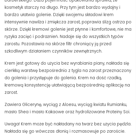
barberskiego. Duża pojemność opakowania sprawia, że
kosmetyk starczy na długo. Przy tym jest bardzo wydajny i
bardzo ułatwia golenie. Dzięki swojemu składowi krem
intensywnie nawilża i zmiękcza zarost, poprawia ślizg ostrza po
skórze. Dzięki kremowi golenie jest płynne i komfortowe, nie ma
ryzyka zacięć i podrażnień. Nadaje się do wszystkich typów
zarostu. Pozostawia na skórze filtr chroniący ją przed
szkodliwym działaniem czynników zewnętrznych.
Krem jest gotowy do użycia bez wyrabiania piany, nakłada się
cieńkką warstwę bezpośrednio z tygla na zarost przeznaczony
do golenia i przystępuje do golenia. Krem na dość rzadką,
kremową konsystencję ułatwiającą bezpośrednią aplikację na
zarost.
Zawiera Glicerynę, wyciąg z Aloesu, wyciąg kwiatu Rumianku,
masło Shea i masło Kakaowe oraz hydrolizowane Proteiny Soi.
Uwaga! Krem może być nakładany na twarz bez użycia pędzla.
Nakłada się go wówczas dłonią i rozmasowuje po zaroście.