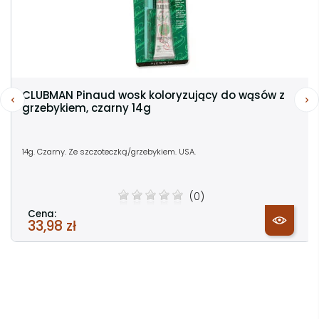
CLUBMAN Pinaud wosk koloryzujący do wąsów z
grzebykiem, czarny 14g
14g. Czarny. Ze szczoteczką/grzebykiem. USA.
(0)
Cena:
33,98 zł