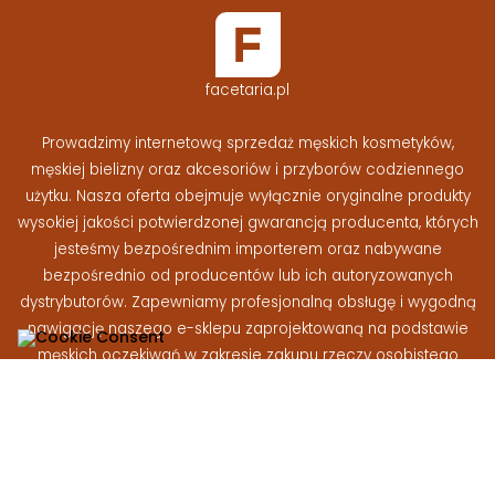
facetaria.pl
Prowadzimy internetową sprzedaż męskich kosmetyków,
męskiej bielizny oraz akcesoriów i przyborów codziennego
użytku. Nasza oferta obejmuje wyłącznie oryginalne produkty
wysokiej jakości potwierdzonej gwarancją producenta, których
jesteśmy bezpośrednim importerem oraz nabywane
bezpośrednio od producentów lub ich autoryzowanych
dystrybutorów. Zapewniamy profesjonalną obsługę i wygodną
nawigację naszego e-sklepu zaprojektowaną na podstawie
męskich oczekiwań w zakresie zakupu rzeczy osobistego
użytku
Facetaria.pl © 2026 - Wszelkie prawa zastrzeżone
|
Wykonanie:
At-rem