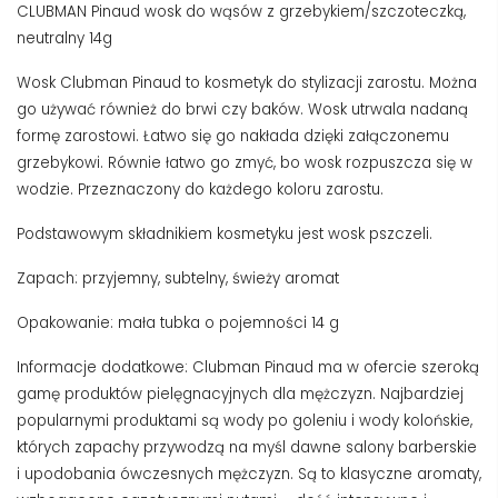
CLUBMAN Pinaud wosk do wąsów z grzebykiem/szczoteczką,
neutralny 14g
Wosk Clubman Pinaud to kosmetyk do stylizacji zarostu. Można
go używać również do brwi czy baków. Wosk utrwala nadaną
formę zarostowi. Łatwo się go nakłada dzięki załączonemu
grzebykowi. Równie łatwo go zmyć, bo wosk rozpuszcza się w
wodzie. Przeznaczony do każdego koloru zarostu.
Podstawowym składnikiem kosmetyku jest wosk pszczeli.
Zapach: przyjemny, subtelny, świeży aromat
Opakowanie: mała tubka o pojemności 14 g
Informacje dodatkowe: Clubman Pinaud ma w ofercie szeroką
gamę produktów pielęgnacyjnych dla mężczyzn. Najbardziej
popularnymi produktami są wody po goleniu i wody kolońskie,
których zapachy przywodzą na myśl dawne salony barberskie
i upodobania ówczesnych mężczyzn. Są to klasyczne aromaty,