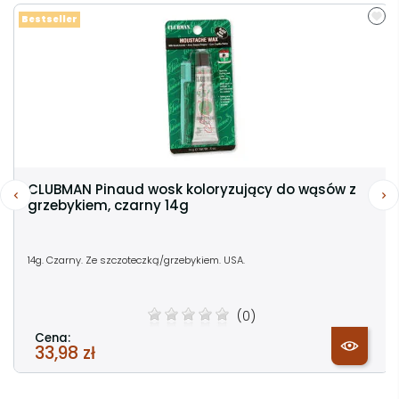
Bestseller
CLUBMAN Pinaud wosk koloryzujący do wąsów z
grzebykiem, czarny 14g
14g. Czarny. Ze szczoteczką/grzebykiem. USA.
(0)
Cena:
33,98 zł