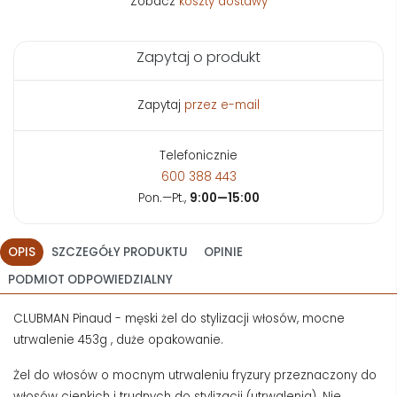
Zobacz
koszty dostawy
Zapytaj o produkt
Zapytaj
przez e-mail
Telefonicznie
600 388 443
Pon.—Pt.,
9:00—15:00
OPIS
SZCZEGÓŁY PRODUKTU
OPINIE
PODMIOT ODPOWIEDZIALNY
CLUBMAN Pinaud - męski żel do stylizacji włosów, mocne
utrwalenie 453g , duże opakowanie.
Żel do włosów o mocnym utrwaleniu fryzury przeznaczony do
włosów cienkich i trudnych do stylizacji (utrwalenia). Nie