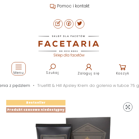
Pomoc i kontakt
Sklep dla facetów
Menu
Szukaj
Zaloguj się
Koszyk
enia z pędzlem
Truefitt & Hill Apsley Krem do golenia w tubce 75 g
Bestseller
Produkt czasowo niedostępny