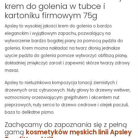
krem do golenia w tubce i
kartoniku firmowym 75g
Apsley to wysokiej jakości krem do golenia o bardzo
eleganckim i wyjątkowym zapachu, pozwalający na
wytworzenie bardzo bogatej piany za pomocą pędzla do
golenia. Krem można nakładać na twarz dłonią jednakże
użycie pędzla do golenia pomoże wytworzyć obfitszą pianę,
dokładniej zmiękczyć zarost i zapewnić skórze twarzy zdrowy
masaż.
Apsley to nietuzinkowa kompozycja tonacji ziemistych i
drzewnych oraz cytrusowych. Nuty głowy to drzewny wetiwer,
wzmocniony orzeźwiającym grejpfrutem i akcentem nut
pieprzowych, nuty serca to drzewo cedrowe i olejek paczuli,
baza to delikatne piżmo.
Zachęcamy do zapoznania się z pełną
gamą
kosmetyków męskich linii Apsley