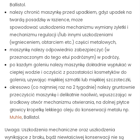
Ballistol.
należy chronić maszynkę przed upadkiem, gdyż upadek na
twardą posadzkę w łazience, może
spowodować uszkodzenia mechanizmu wymiany żyletki i
mechanizmu regulacji i/lub innymi uszkodzeniami
(wgnieceniem, obtarciem etc.) części metalowych,
maszynkę należy odpowiednio zabezpieczyć (w
przeznaczonym do tego etui podróżnym) w podróży,
po każdym goleniu należy maszynkę dokładnie wypłukać w
ciepłej wodzie i oczyścić z pozostałości kosmetyków do
golenia, używając miękkiej szmatki lub miękkiej szczoteczki,
okresowo (co najmniej raz na 2 tygodnie) należy gruntownie
przeczyścić maszynkę i delikatnie naoliwić, wpuszczając w
środkowy otwór mechanizmu otwierania, na dolnej płytce
głowicy kropelkę lekkiego oleju do konserwacji metalu np.
Muhle
, Ballistol.
Uwaga: Uszkodzenia mechaniczne oraz uszkodzenia
wynikające z braku, bądź niewłaściwej konserwacji nie są