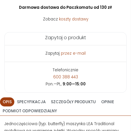
Darmowa dostawa do Paczkomatu od 130 zł!
Zobacz
koszty dostawy
Zapytaj o produkt
Zapytaj
przez e-mail
Telefonicznie
600 388 443
Pon.—Pt.,
9:00—15:00
OPIS
SPECYFIKACJA
SZCZEGÓŁY PRODUKTU
OPINIE
PODMIOT ODPOWIEDZIALNY
Jednoczęściowa (typ: butterfly) maszynka LEA Traditional
motylkowa na wymienne żyletki. Wygodny sposób wymiany