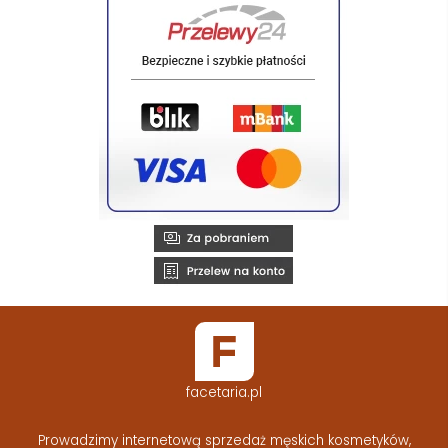
facetaria.pl
Prowadzimy internetową sprzedaż męskich kosmetyków,