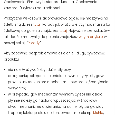
Opakowanie: Firmowy blister producenta. Opakowanie
zawiera 10 żyletek Lea Traditional.
Praktyczne wskazówki jak prawidłowo ogolić się maszynką na
żyletki znajdziesz
tutaj
. Porady jak właściwie trzymać maszynkę
żyletkową do golenia znajdziesz
tutaj
. Najważniejsze wskazówki
jak dbać o maszynkę do golenia znajdziesz
w tym artykule
w
naszej sekcji "
Porady
".
Aby zapewnić bezproblemowe działanie i długą żywotność
produktu:
nie należy używać zbyt dużej siły przy
dokręcaniu/odkręcaniu pierścienia wymiany żyletki, gdyż
grozi to uszkodzeniem mechanizmu otwierania/zamykania
skrzydełek,
w przypadku gdy mechanizm wymiany żyletki nie działa
płynnie należy go naoliwić wpuszczając w środkowy
otwór mechanizmu otwierania, na dolnej płytce głowicy
kropelkę lekkiego oleju do konserwacji metalu np.
Muhle
,