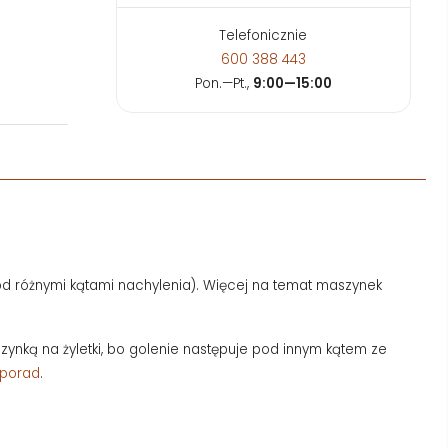
Telefonicznie
600 388 443
Pon.—Pt.,
9:00—15:00
d różnymi kątami nachylenia). Więcej na temat maszynek
ką na żyletki, bo golenie następuje pod innym kątem ze
 porad
.