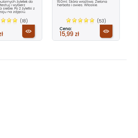
ularnych żyletek do
150ml. Skóra wrażliwa. Zielona
testuj i wybierz
herbata i owies. Włoskie.
 siebie. Po 2 żyletki z
zaju na zdjęciu.
(18)
(53)
Cena:
zł
15,99 zł