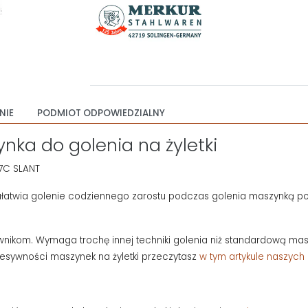
NIE
PODMIOT ODPOWIEDZIALNY
nka do golenia na żyletki
7C SLANT
ułatwia golenie codziennego zarostu podczas golenia maszynką po
om. Wymaga trochę innej techniki golenia niż standardową maszyn
resywności maszynek na żyletki przeczytasz
w tym artykule naszych