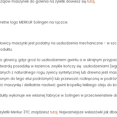
zajów maszynek do golenia na żyletki dowiesz się
tutaj
.
kretne logo MERKUR Solingen na rączce.
wicy maszynki jest podatny na uszkodzenia mechaniczne - w szcz
roduktu:
 do głowicy, gdyż grozi to uszkodzeniem gwintu a w skrajnym przyp
twardą posadzkę w łazience, zwykle kończy się uszkodzeniami (wg
ch z naturalnego rogu, żywicy syntetycznej lub drewna jeśli masz
ym do tego etui podróżnym) lub przewozić rozkręconą w podróży 
 maszynkę i delikatnie naoliwić gwint kropelką lekkiego oleju do kons
odukty wykonuje we własnej fabryce w Solingen w przeciwieństwie d
żyletki Merkur 37C znajdziesz
tutaj
. Najważniejsze wskazówki jak db