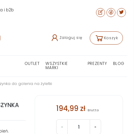
ra i b2b
Zaloguj się
Koszyk
OUTLET
WSZYSTKIE
PREZENTY
BLOG
MARKI
ynka do golenia na żyletki
SZYNKA
194,99 zł
Brutto
-
+
bień.