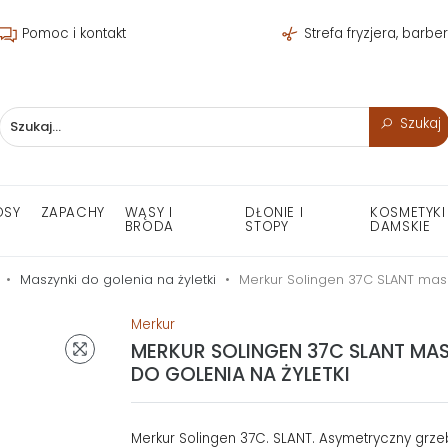
Pomoc i kontakt
Strefa fryzjera, barbe
Szukaj
OSY
ZAPACHY
WĄSY I
DŁONIE I
KOSMETYKI
BRODA
STOPY
DAMSKIE
Maszynki do golenia na żyletki
Merkur Solingen 37C SLANT masz
Merkur
MERKUR SOLINGEN 37C SLANT MA
DO GOLENIA NA ŻYLETKI
Merkur Solingen 37C. SLANT. Asymetryczny grze