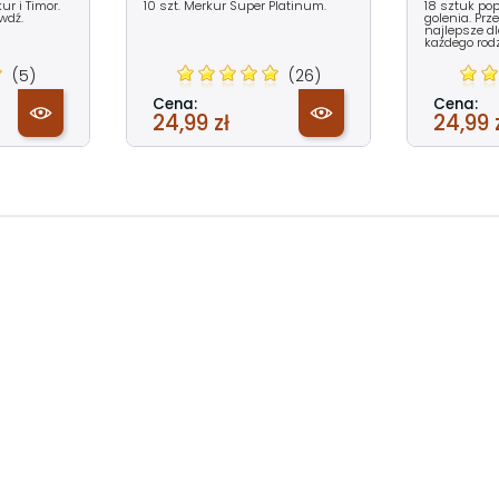
r i Timor.
10 szt. Merkur Super Platinum.
18 sztuk pop
wdź.
golenia. Prze
najlepsze dla
każdego rod
(5)
(26)
Cena:
Cena:
24,99 zł
24,99 