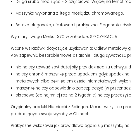
Długa śruba mocująca - 2 częściowa. Więcej na temat rod
Maszynka wykonana z litego mosiądzu chromowanego.
Bardzo elegancka, efektowna i praktyczna. Eleganckie, dys
Wymiary i waga Merkur 37C w zakładce: SPECYFIKACJA
Ważne wskazówki dotyczące użytkowania: Odlew metalowy gło
Aby zapewnić bezproblemowe działanie i długą żywotność p
nie należy używać zbyt dużej siły przy dokręcaniu uchwytu
należy chronić maszynkę przed upadkiem, gdyż upadek na 
metalowych albo pęknięciem części niemetalowych wykonany
maszynkę należy odpowiednio zabezpieczyć (w przeznaczon
okresowo (co najmniej raz na 2 tygodnie) należy przeczyścić
Oryginalny produkt Niemiecki z Solingen. Merkur wszystkie pr
produkujących swoje wyroby w Chinach.
Praktyczne wskazówki jak prawidłowo ogolić się maszynką na 