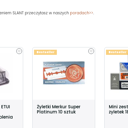
ieniem SLANT przeczytasz w naszych
poradach>>
.
Bestseller
Bestseller
 ETUI
Żyletki Merkur Super
Mini zes
Platinum 10 sztuk
żyletek 1
olenia