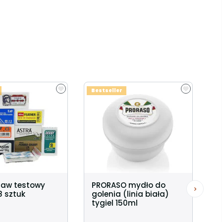
Bestseller
taw testowy
PRORASO mydło do
8 sztuk
golenia (linia biała)
tygiel 150ml