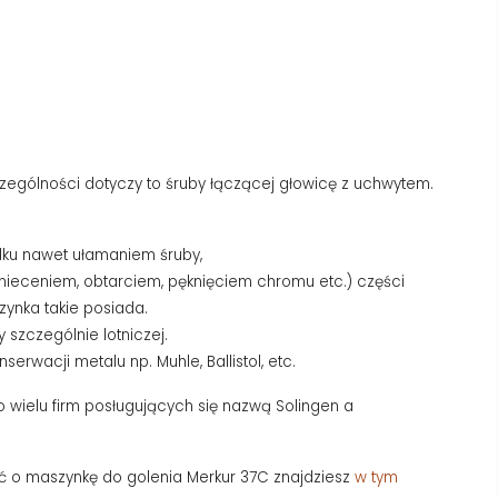
ególności dotyczy to śruby łączącej głowicę z uchwytem.
adku nawet ułamaniem śruby,
nieceniem, obtarciem, pęknięciem chromu etc.) części
ynka takie posiada.
szczególnie lotniczej.
erwacji metalu np. Muhle, Ballistol, etc.
o wielu firm posługujących się nazwą Solingen a
ać o maszynkę do golenia Merkur 37C znajdziesz
w tym