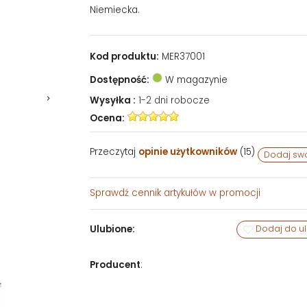
Niemiecka.
Kod produktu:
MER37001
Dostępność:
W magazynie
Wysyłka :
1-2 dni robocze
Ocena:
Przeczytaj
opinie użytkowników
(
15
)
Dodaj swo
Sprawdź
cennik artykułów w promocji
Ulubione:
Dodaj do u
Producent
: