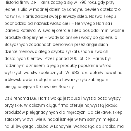
Historia firmy D.R. Harris zaczęła się w 1790 roku, gdy przy
jednej z ulic w modnej dzielnicy Londynu pewien aptekarz o
nazwisku Harris założył swój pierwszy sklep. Nazwa sklepu
pochodziła od nazwisk właścicieli – Henry’ego Harrisa i
Daniela Rotely’a. W swojej ofercie sklep posiadał m.in. własne
produkty drogeryjne – wody kolońskie i wody po goleniu o
klasycznych zapachach cenionych przez angielskich
dżentelmenów, dlatego szybko zyskał uznanie swoich
dostojnych klientów. Przez ponad 200 lat D.R. Harris był
rodzinnym biznesem, a jego produkty popularne wśród
wyższych warstw społecznych. W 1983 roku dotarły nawet na
królewski dwór i odtąd marka towarzyszyła zabiegom
pielęgnacyjnym Królewskiej Rodziny.
Dziś renoma D.R. Harris wciąż jest duża i wyszła poza wyspy
brytyjskie. W dalszym ciągu firma oferuje najwyższą jakość
produktów pielęgnacyjnych dla mężczyzn. Co ciekawe, sklep
założony w XVIII wieku nadal istnieje w tym samym miejscu –
na ul. Świętego Jakuba w Londynie. Wchodząc do środka, ma