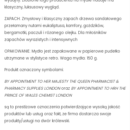
wydajny. Żłobione logo producenta na mydle nadaje mu
klasyczny, luksusowy wygląd.
ZAPACH: Zmysłowy i klasyczny zapach drzewa sandałowego
przełamany nutami eukaliptusa, kamfory, goździków,
bergamotki, paczuli i różanego olejku. Dla miłośników
zapachów wyrazistych i intensywnych
OPAKOWANIE: Mydło jest zapakowane w papierowe pudełko
utrzymane w stylistyce retro. Waga mydła: 150 g.
Produkt oznaczony symbolami:
BY APPOINTMENT TO HER MAJESTY THE QUEEN PHARMACIST &
PHARMACY SUPPLIES LONDON
oraz
BY APPOINTMENT TO HRH THE
PRINCE OF WALES CHEMIST LONDON
są to prestiżowe oznaczenia potwierdzające wysoką jakość
produktów lub usług oraz fakt, że firma dostarcza swoje
produkty/usługi na dwór królewski.