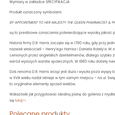
Wymiary w zakładce SPECYFIKACJA
Produkt oznaczony symbolami:
BY APPOINTMENT TO HER MAJESTY THE QUEEN PHARMACIST & 
są to prestiżowe oznaczenia potwierdzające wysoką jakość pro
Historia firmy D.R. Harris zaczęła się w 1790 roku, gdy przy j
nazwisk właścicieli – Henry’ego Harrisa i Daniela Rotely’a. 
cenionych przez angielskich dżentelmenów, dlatego szybko zy
wśród wyższych warstw społecznych. W 1983 roku dotarły naw
Dziś renoma D.R. Harris wciąż jest duża i wyszła poza wyspy 
w XVIII wieku nadal istnieje w tym samym miejscu – na ul. Ś
to oryginalne elementy sprzed wieków.
Wskazówki jak przygotować idealną pianę do golenia z mydła
się
tutaj>>
.
Polecane produkty