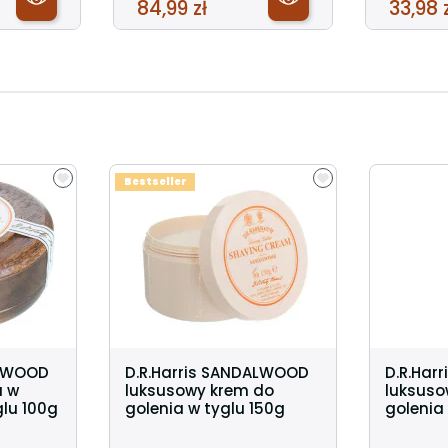
84,99 zł
33,98 
Bestseller
ALWOOD
D.R.Harris SANDALWOOD
D.R.Har
a w
luksusowy krem do
luksuso
lu 100g
golenia w tyglu 150g
golenia