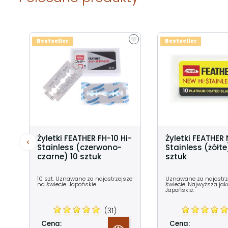
Bestseller
Bestseller
Żyletki FEATHER FH-10 Hi-
Żyletki FEATHER
Stainless (czerwono-
Stainless (żółte
czarne) 10 sztuk
sztuk
10 szt. Uznawane za najostrzejsze
Uznawane za najostrz
na świecie. Japońskie.
świecie. Najwyższa jako
Japońskie.
(31)
Cena:
Cena: