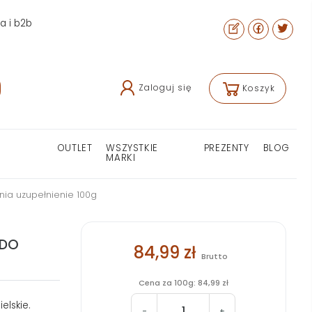
ra i b2b
Zaloguj się
Koszyk
OUTLET
WSZYSTKIE
PREZENTY
BLOG
MARKI
ia uzupełnienie 100g
 DO
84,99 zł
Brutto
Cena za 100g: 84,99 zł
elskie.
-
+