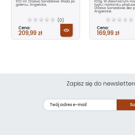
100 ml. Drzewo Sandałowe. Woda po
100g. W drewnianym m
goleniu. Angielska.
tyglu i kartoniku produc
Drzewo Sandałowe. Bez 
Angielskie.
(0)
Cena:
Cena:
209,99 zł
169,99 zł
Zapisz się do newsletter
Su