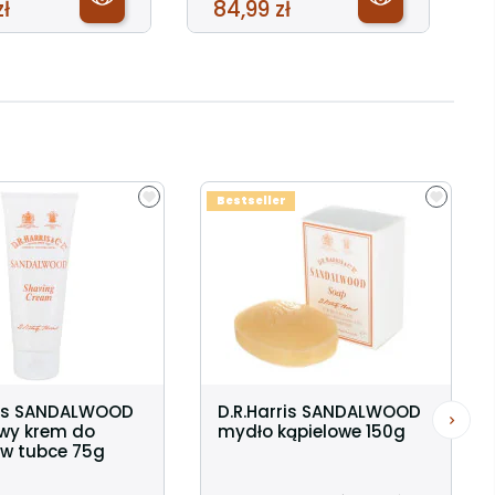
zł
84,99 zł
Bestseller
ris SANDALWOOD
D.R.Harris SANDALWOOD
wy krem do
mydło kąpielowe 150g
 w tubce 75g