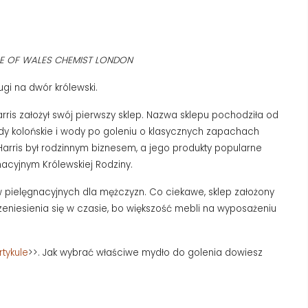
CE OF WALES CHEMIST LONDON
gi na dwór królewski.
Harris założył swój pierwszy sklep. Nazwa sklepu pochodziła od
wody kolońskie i wody po goleniu o klasycznych zapachach
Harris był rodzinnym biznesem, a jego produkty popularne
acyjnym Królewskiej Rodziny.
ów pielęgnacyjnych dla mężczyzn. Co ciekawe, sklep założony
zeniesienia się w czasie, bo większość mebli na wyposażeniu
rtykule
>>. Jak wybrać właściwe mydło do golenia dowiesz