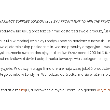
PHARMACY SUPPLIES LONDON
oraz
BY APPOINTMENT TO HRH THE PRIN
duktów lub usług oraz fakt, że firma dostarcza swoje produkty/usłu
ednej z ulic w modnej dzielnicy Londynu pewien aptekarz o nazwisku 
W swojej ofercie sklep posiadał m.in. własne produkty drogeryjne – 
skał uznanie swoich dostojnych klientów. Przez ponad 200 lat D.R. 
et na królewski dwór i odtąd marka towarzyszyła zabiegom pielęgn
brytyjskie. W dalszym ciągu firma oferuje najwyższą jakość produkt
więtego Jakuba w Londynie. Wchodząc do środka, ma się wrażenie pr
 znajdziesz
tutaj
>>, a porównanie mydła i kremu do golenia
w tym a