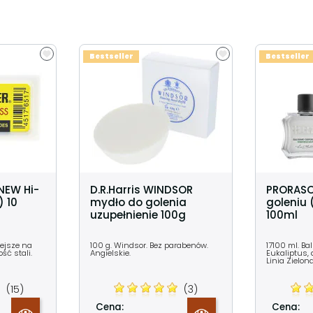
Bestseller
Bestseller
 NEW Hi-
D.R.Harris WINDSOR
PRORASO
) 10
mydło do golenia
goleniu (
uzupełnienie 100g
100ml
ejsze na
100 g. Windsor. Bez parabenów.
17100 ml. Ba
ść stali.
Angielskie.
Eukaliptus, 
Linia Zielona
(15)
(3)
Cena:
Cena: