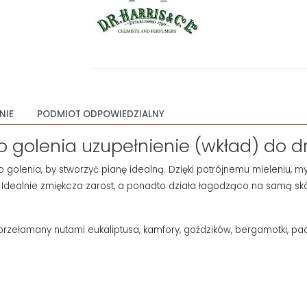
NIE
PODMIOT ODPOWIEDZIALNY
golenia uzupełnienie (wkład) do d
golenia, by stworzyć pianę idealną. Dzięki potrójnemu mieleniu, myd
dealnie zmiękcza zarost, a ponadto działa łagodząco na samą sk
ełamany nutami eukaliptusa, kamfory, goździków, bergamotki, pacz