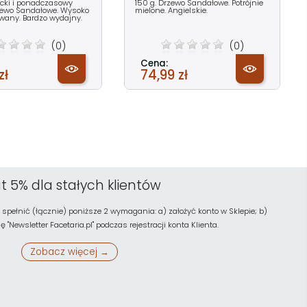
ncki i ponadczasowy
150 g. Drzewo Sandałowe. Potrójnie
ewo Sandałowe. Wysoko
mielone. Angielskie.
wany. Bardzo wydajny.
(0)
(0)
Cena:
zł
74,99 zł
t 5% dla stałych klientów
 spełnić (łącznie) poniższe 2 wymagania: a) założyć konto w Sklepie; b)
"Newsletter Facetaria.pl" podczas rejestracji konta Klienta.
Zobacz więcej →