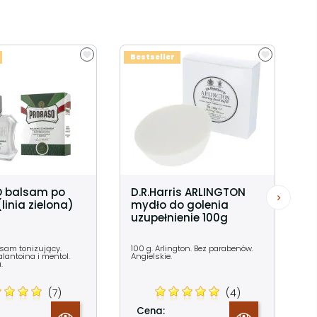
Bestseller
 balsam po
D.R.Harris ARLINGTON
linia zielona)
mydło do golenia
uzupełnienie 100g
lsam tonizujący.
100 g. Arlington. Bez parabenów.
alantoina i mentol.
Angielskie.
.
(7)
(4)
Cena: