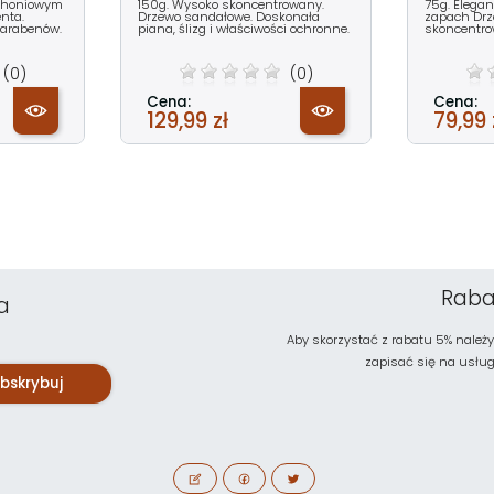
ahoniowym
150g. Wysoko skoncentrowany.
75g. Elega
enta.
Drzewo sandałowe. Doskonała
zapach Drz
parabenów.
piana, ślizg i właściwości ochronne.
skoncentro
(0)
(0)
Cena:
Cena:
129,99 zł
79,99 
Raba
a
Aby skorzystać z rabatu 5% należy
zapisać się na usługę 
bskrybuj