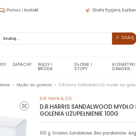
Pomoc i kontakt
Strefa fryzjera, barbe
Szukaj
OSY
ZAPACHY
WĄSY I
DŁONIE I
KOSMETYKI
BRODA
STOPY
DAMSKIE
lenie
Mydło do golenia
D.R.Harris SANDALWOOD mydło do golen
D.R. Harris & CO.
D.R.HARRIS SANDALWOOD MYDŁO
GOLENIA UZUPEŁNIENIE 100G
100 g. Drzewo Sandałowe. Bez parabenów. Angi