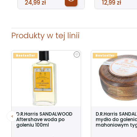
24,99 zł
12,99 zł
Produkty w tej linii
Bestseller
Bestseller
D.R.Harris SANDALWOOD
D.R.Harris SAND
Aftershave woda po
mydło do goleni
goleniu 100ml
mahoniowym tyg