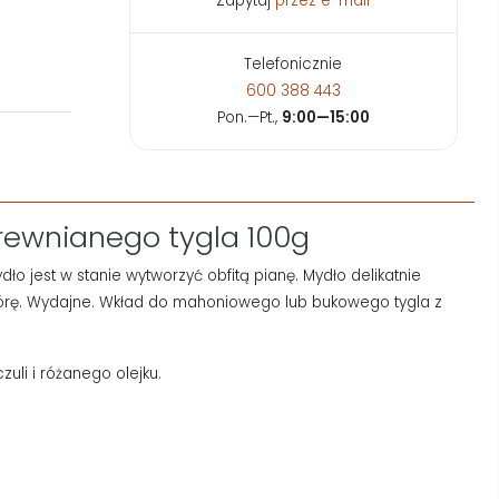
Zapytaj
przez e-mail
Telefonicznie
600 388 443
Pon.—Pt.,
9:00—15:00
rewnianego tygla 100g
ło jest w stanie wytworzyć obfitą pianę. Mydło delikatnie
órę. Wydajne. Wkład do mahoniowego lub bukowego tygla z
uli i różanego olejku.