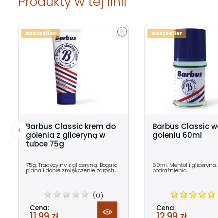
Produkty w tej linii
Bestseller
Bestseller
Barbus Classic krem do
Barbus Classic 
golenia z gliceryną w
goleniu 60ml
tubce 75g
75g. Tradycyjny z gliceryną. Bogata
60ml. Mentol i gliceryna.
piana i dobre zmiękczenie zarostu.
podrażnienia.
(0)
Cena:
Cena:
11,99 zł
12,99 zł