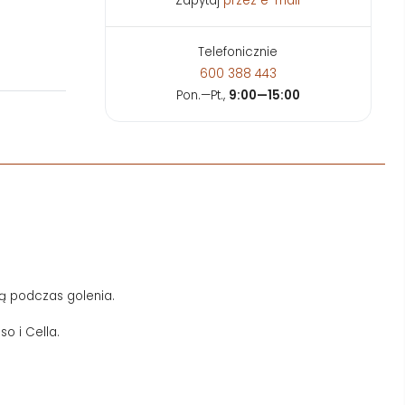
Zapytaj
przez e-mail
Telefonicznie
600 388 443
Pon.—Pt.,
9:00—15:00
ną podczas golenia.
o i Cella.