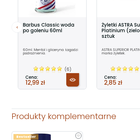
Barbus Classic woda
Żyletki ASTRA Su
po goleniu 60ml
Platinium (ziel
sztuk
60ml. Mentol i gliceryna. Łagodzi
ASTRA SUPERIOR PLATI
podrażnienia.
marka żyletek.
(6)
Cena:
Cena:
12,99 zł
2,85 zł
Produkty komplementarne
Bestseller