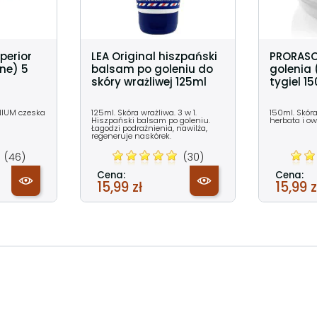
perior
LEA Original hiszpański
PRORASO
one) 5
balsam po goleniu do
golenia (
skóry wrażliwej 125ml
tygiel 1
NIUM czeska
125ml. Skóra wrażliwa. 3 w 1.
150ml. Skóra
Hiszpański balsam po goleniu.
herbata i ow
Łagodzi podrażnienia, nawilża,
regeneruje naskórek.
(46)
(30)
Cena:
Cena:
15,99 zł
15,99 z