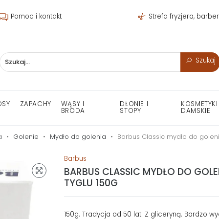
Pomoc i kontakt
Strefa fryzjera, barbe
Szukaj
OSY
ZAPACHY
WĄSY I
DŁONIE I
KOSMETYKI
BRODA
STOPY
DAMSKIE
a
Golenie
Mydło do golenia
Barbus Classic mydło do goleni
Barbus
BARBUS CLASSIC MYDŁO DO GOLE
TYGLU 150G
150g. Tradycja od 50 lat! Z gliceryną. Bardzo wy