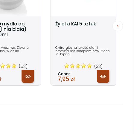
 mydło do
Żyletki KAI 5 sztuk
linia biała)
50ml
 wrażliwa. Zielona
Chirurgiczna jakość stali i
ies. Włoskie.
precyzja bez kompromisów. Made
in Japan!
(53)
(33)
Cena:
ł
7,95 zł