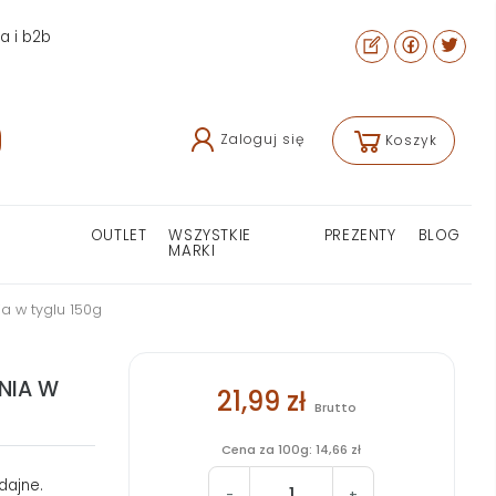
ra i b2b
Zaloguj się
Koszyk
OUTLET
WSZYSTKIE
PREZENTY
BLOG
MARKI
a w tyglu 150g
NIA W
21,99 zł
Brutto
Cena za 100g: 14,66 zł
dajne.
-
+