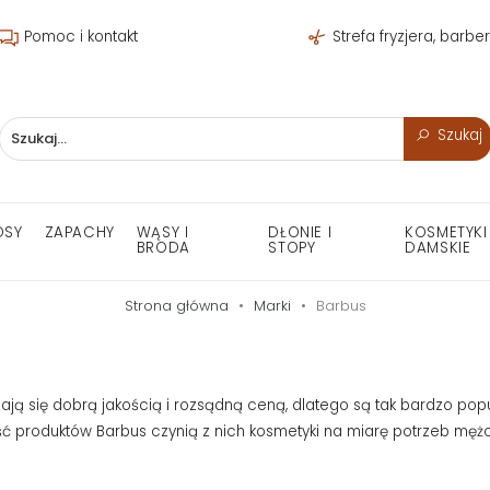
Pomoc i kontakt
Strefa fryzjera, barbe
Szukaj
OSY
ZAPACHY
WĄSY I
DŁONIE I
KOSMETYKI
BRODA
STOPY
DAMSKIE
Strona główna
Marki
Barbus
ają się dobrą jakością i rozsądną ceną, dlatego są tak bardzo 
ć produktów Barbus czynią z nich kosmetyki na miarę potrzeb męż