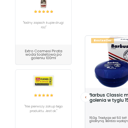
"ładny zapach kupie drugi
raz"
Bestseller
Extro Cosmesi Pirata
woda toaletowa po
goleniu 100ml
Barbus Classic 
golenia w tyglu 
"Nie pierwszy zakup tego
produktu. Jest ok."
150g. Tradycja od 50 lat!
gliceryną. Bardzo wydajn