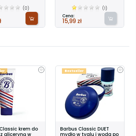
(0)
(1)
Cena:
ł
15,99 zł
ler
Bestseller
Classic krem do
Barbus Classic DUET
 z gliceryną w
mydło w tyglu i woda po