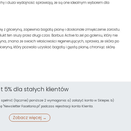
chy i duża wydajność sprawiają, że są one idealnym wyborem dla
urę z gliceryną, zapewnia bogatą pianę i doskonałe zmiękczenie zarostu.
ten służy przez długi czas. Barbus Active to żel po goleniu, który nie
yna, znana ze swoich właściwości regenerujących, sprawia, że skóra po
iceryną, który pozwala uzyskać bogatą i gęstą pianę, chroniąc skórę
t 5% dla stałych klientów
 spełnić (łącznie) poniższe 2 wymagania: a) założyć konto w Sklepie; b)
"Newsletter Facetaria.pl" podczas rejestracji konta Klienta.
Zobacz więcej →