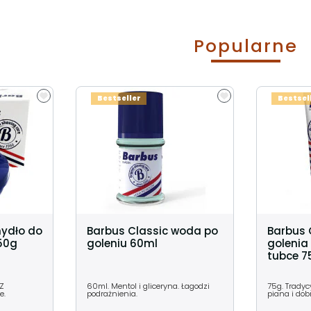
Popularne
Bestseller
Bestsel
mydło do
Barbus Classic woda po
Barbus 
150g
goleniu 60ml
golenia 
tubce 7
 Z
60ml. Mentol i gliceryna. Łagodzi
75g. Tradyc
e.
podrażnienia.
piana i dob