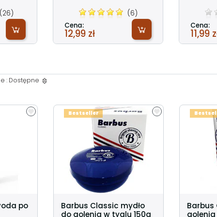
(26)
(6)
Cena:
Cena:
12,99 zł
11,99 z
e : Dostępne
Bestseller
Bestsel
woda po
Barbus Classic mydło
Barbus 
do golenia w tyglu 150g
golenia