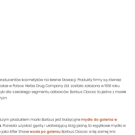
producentów kosmetyków na terenie Słowacji. Produkty firmy są również
także w Polsce. Herba Drug Company Ltd. została założona w 1991 roku
tyki dla szerokiego segmentu odbiorców. Barbus Classic to jedna z marek
zyzn.
ejszym produktem marki Barbus jest tradycyjne
mydło do golenia w
.
Pozwala uzyskać gęstą i ułatwiającą ślizg pianę, to wyjątkowe mydło w
e jako After Shave
woda po goleniu
Barbus Classic w tej samej linii.