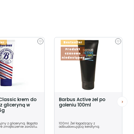
ler
Bestseller
Produkt
czasowo
niedostępny
Classic krem do
Barbus Active żel po
z gliceryną w
goleniu 100ml
5g
yjny z gliceryną. Bogata
100ml. Żel łagodzący z
re zmiękczenie zarostu.
odbudowującą keratyną.