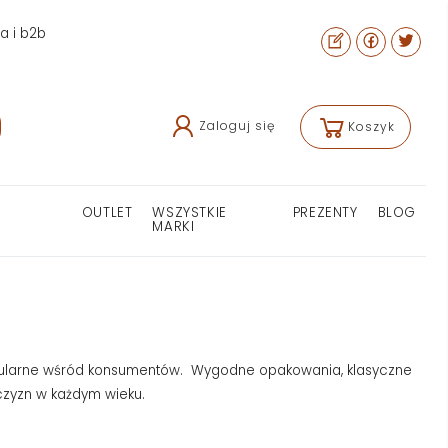
ra i b2b
Zaloguj się
Koszyk
OUTLET
WSZYSTKIE
PREZENTY
BLOG
MARKI
popularne wśród konsumentów. Wygodne opakowania, klasyczne
czyzn w każdym wieku.