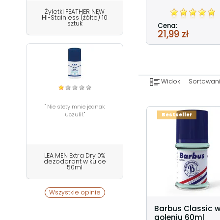
Żyletki FEATHER NEW
Hi-Stainless (żółte) 10
sztuk
Cena:
21,99 zł
Widok
Sortowani
" Nie stety mnie jednak
uczulił."
Bestseller
LEA MEN Extra Dry 0%
dezodorant w kulce
50ml
Wszystkie opinie
Barbus Classic 
goleniu 60ml