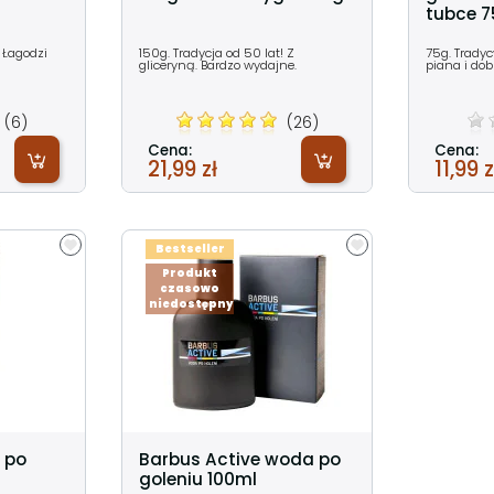
tubce 
. Łagodzi
150g. Tradycja od 50 lat! Z
75g. Tradyc
gliceryną. Bardzo wydajne.
piana i dob
(6)
(26)
Cena:
Cena:
21,99 zł
11,99 z
Bestseller
Produkt
czasowo
niedostępny
l po
Barbus Active woda po
goleniu 100ml