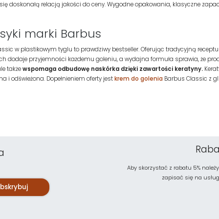
 się doskonałą relacją jakości do ceny. Wygodne opakowania, klasyczne zapa
syki marki Barbus
ssic w plastikowym tyglu to prawdziwy bestseller. Oferując tradycyjną recept
h dodaje przyjemności każdemu goleniu, a wydajna formuła sprawia, że produkt 
ale także
wspomaga odbudowę naskórka dzięki zawartości keratyny.
Kerat
na i odświeżona. Dopełnieniem oferty jest
krem do golenia
Barbus Classic z gl
Raba
a
Aby skorzystać z rabatu 5% należy
zapisać się na usługę 
bskrybuj