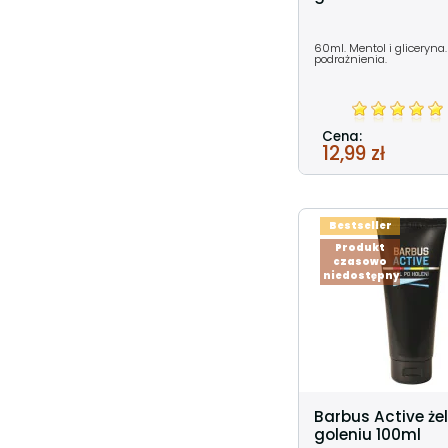
60ml. Mentol i gliceryna
podrażnienia.
Cena:
12,99 zł
Bestseller
Produkt
czasowo
niedostępny
Barbus Active że
goleniu 100ml