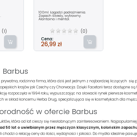
100ml. Łagodzi podrażnienia.
.
Zapach świeży, wytrawny.
Alantoina i mentol.
(1)
(0)
Cena:
26,99 zł
i Barbus
prywatna, rodzinna firma, która dziś jest jednym z najbardziej liczących się 
pejskich krajów jak Czechy czy Chorwacja. Dzięki Facetarii teraz dostępne są 
kcję rozpoczęła w 1994 roku, wypuszczając na słowacki rynek pierwsze kosme
 w skład koncernu Herba Drug, specjalizująca się w kosmetykach dla mężc
norodność w ofercie Barbus
duktów, która od lat cieszy się niesłabnącym zainteresowaniem. Najpopularni
d 50 lat o uwielbianym przez mężczyzn klasycznym, kolońskim zapachu
i chodzi o relację ceny do ilości, wydajności i jakości. Do mydła idealnie pasuj