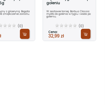
75g
goleniu
yjny z gliceryną. Bogata
W zestawie taniej. Barbus Classic
re zmiękczenie zarostu.
mydło do golenia w tyglu i woda po
goleniu.
(0)
(0)
Cena:
ł
32,99 zł