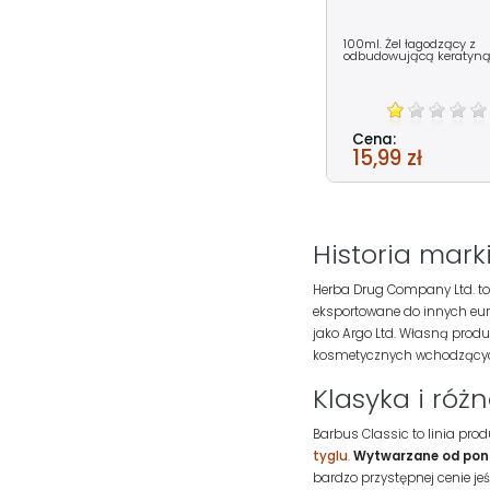
100ml. Żel łagodzący z
odbudowującą keratyną
Cena:
15,99 zł
Historia mark
Herba Drug Company Ltd. to 
eksportowane do innych euro
jako Argo Ltd. Własną produ
kosmetycznych wchodzących
Klasyka i róż
Barbus Classic to linia pro
tyglu
.
Wytwarzane od pona
bardzo przystępnej cenie jeśl