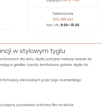
Zapytaj
przez e-mail
Telefonicznie
600 388 443
Pon.—Pt.,
9:00—15:00
uncji w stylowym tyglu
 ochronnych dla skóry. Mydło potrójnie mielone, twarde do
iające gładkie i bardzo komfortowe golenie. Mydło do
h formulacji oferowanych przez tego znamienitego
zczające, pozostawia ochronny film na skórze.