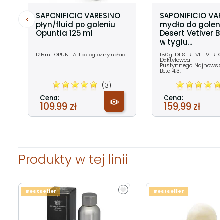
SAPONIFICIO VARESINO
SAPONIFICIO VA
płyn/fluid po goleniu
mydło do golen
Opuntia 125 ml
Desert Vetiver B
w tyglu...
125ml. OPUNTIA. Ekologiczny skład.
150g. DESERT VETIVER. 
Daktylowca
Pustynnego. Najnowsz
Beta 4.3.
(3)
Cena:
Cena:
109,99 zł
159,99 zł
Produkty w tej linii
Bestseller
Bestseller