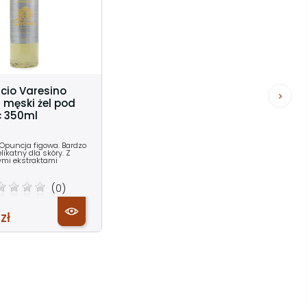
icio Varesino
 męski żel pod
c 350ml
 Opuncja figowa. Bardzo
likatny dla skóry. Z
ymi ekstraktami
(0)
zł