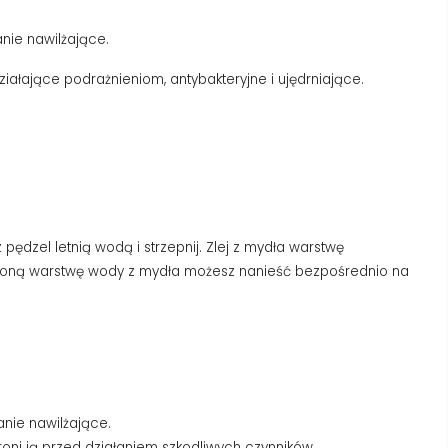
ie nawilżające.
iałające podrażnieniom, antybakteryjne i ujędrniające.
ędzel letnią wodą i strzepnij. Zlej z mydła warstwę
mydloną warstwę wody z mydła możesz nanieść bezpośrednio na
nie nawilżające.
hroni ją przed działaniem szkodliwych czynników