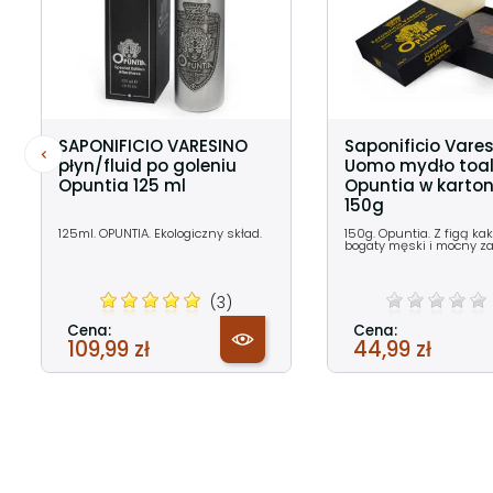
SAPONIFICIO VARESINO
Saponificio Vare
płyn/fluid po goleniu
Uomo mydło toa
Opuntia 125 ml
Opuntia w karton
150g
125ml. OPUNTIA. Ekologiczny skład.
150g. Opuntia. Z figą ka
bogaty męski i mocny z
(3)
Cena:
Cena:
109,99 zł
44,99 zł