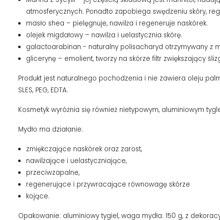
atmosferycznych. Ponadto zapobiega swędzeniu skóry, reg
masło shea – pielęgnuje, nawilża i regeneruje naskórek.
olejek migdałowy – nawilża i uelastycznia skórę.
galactoarabinan - naturalny polisacharyd otrzymywany z m
glicerynę – emolient, tworzy na skórze filtr zwiększający śliz
Produkt jest naturalnego pochodzenia i nie zawiera oleju p
SLES, PEG, EDTA.
Kosmetyk wyróżnia się również nietypowym, aluminiowym tygl
Mydło ma działanie:
zmiękczające naskórek oraz zarost,
nawilżające i uelastyczniające,
przeciwzapalne,
regenerujące i przywracające równowagę skórze
kojące.
Opakowanie: aluminiowy tygiel, waga mydła: 150 g, z dekorac