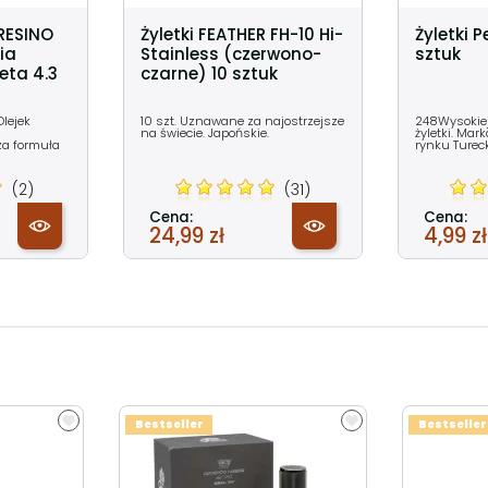
RESINO
Żyletki FEATHER FH-10 Hi-
Żyletki 
ia
Stainless (czerwono-
sztuk
eta 4.3
czarne) 10 sztuk
Olejek
10 szt. Uznawane za najostrzejsze
248Wysokiej 
na świecie. Japońskie.
żyletki. Ma
a formuła
rynku Turec
(2)
(31)
Cena:
Cena:
24,99 zł
4,99 zł
Bestseller
Bestseller