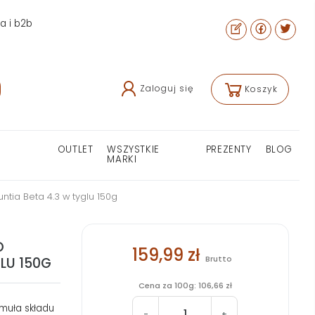
ra i b2b
Zaloguj się
Koszyk
OUTLET
WSZYSTKIE
PREZENTY
BLOG
MARKI
tia Beta 4.3 w tyglu 150g
O
159,99 zł
Brutto
LU 150G
Cena za 100g: 106,66 zł
rmuła składu
-
+