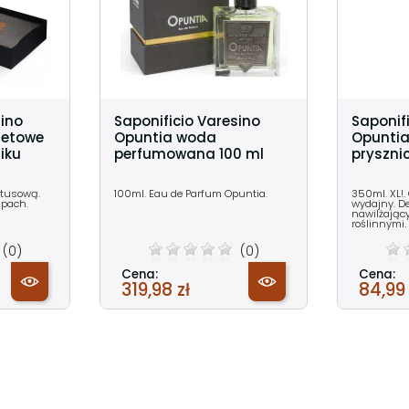
sino
Saponificio Varesino
Saponif
letowe
Opuntia woda
Opuntia
iku
perfumowana 100 ml
pryszni
ktusową.
100ml. Eau de Parfum Opuntia.
350ml. XL!.
apach.
wydajny. De
nawilżając
roślinnymi.
(0)
(0)
Cena:
Cena:
319,98 zł
84,99 