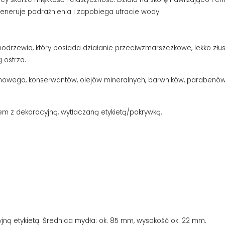
eneruje podrażnienia i zapobiega utracie wody.
odrzewia, który posiada działanie przeciwzmarszczkowe, lekko złus
g ostrza.
almowego, konserwantów, olejów mineralnych, barwników, parabenó
em z dekoracyjną, wytłaczaną etykietą/pokrywką.
yjną etykietą. Średnica mydła: ok. 85 mm, wysokość ok. 22 mm.