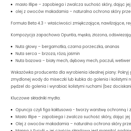
masło Illipe – zapobiega i zwalcza suchość skóry, dając jej
olej z owoców makadamia – naturalna ochrona skóry prze
Formuła Beta 4.3 - właściwości zmiękczające, nawilżające, re
Kompozycja zapachowa Opuntia, męska, złożona, odświeżają
Nuta głowy – bergamotka, czarna porzeczka, ananas
Nuta serca – brzoza, róża, jaśmin
Nuta bazowa – biały mech, dębowy mech, paczuli, wetiwer
Wskazówka producenta dla wyrobienia idealnej piany: Pokryj 
zmydlonej wody do miseczki lub kubka do golenia i kolistym
pędzel do golenia i wyrabiać kolistymi ruchami (bez dociskan
Kluczowe składniki mydła:
Opuncja czyli figa kaktusowa - tworzy warstwę ochronną i 
Masło Illipe – zapobiega i zwalcza suchość skóry, dając jej
Olej z owoców makadamia – naturalna ochrona skóry prze
Manna z Sycylii – jej częścią składową jest mannitol, nadaj