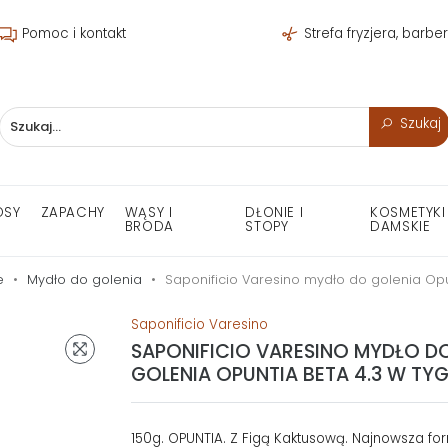
Pomoc i kontakt
Strefa fryzjera, barbe
Szukaj
OSY
ZAPACHY
WĄSY I
DŁONIE I
KOSMETYKI
BRODA
STOPY
DAMSKIE
e
Mydło do golenia
Saponificio Varesino mydło do golenia Opun
Saponificio Varesino
SAPONIFICIO VARESINO MYDŁO D
GOLENIA OPUNTIA BETA 4.3 W TYG
150g. OPUNTIA. Z Figą Kaktusową. Najnowsza fo