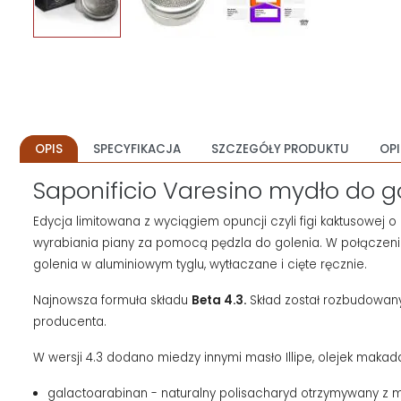
OPIS
SPECYFIKACJA
SZCZEGÓŁY PRODUKTU
OPI
Saponificio Varesino mydło do g
Edycja limitowana z wyciągiem opuncji czyli figi kaktusowej 
wyrabiania piany za pomocą pędzla do golenia. W połączeni
golenia w aluminiowym tyglu, wytłaczane i cięte ręcznie.
Najnowsza formuła składu
Beta 4.3.
Skład został rozbudowany
producenta.
W wersji 4.3 dodano miedzy innymi masło Illipe, olejek maka
galactoarabinan - naturalny polisacharyd otrzymywany z m