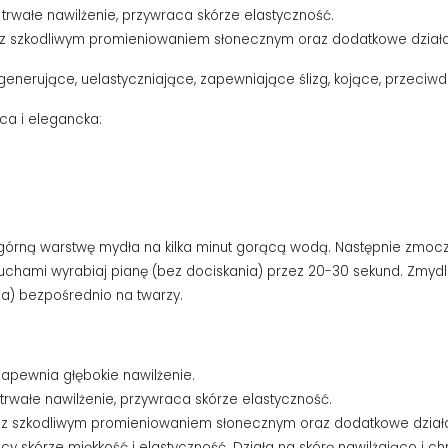
 trwałe nawilżenie, przywraca skórze elastyczność.
z szkodliwym promieniowaniem słonecznym oraz dodatkowe działan
generujące, uelastyczniające, zapewniające ślizg, kojące, przeciwdz
ca i elegancka:
górną warstwę mydła na kilka minut gorącą wodą. Następnie zmocz p
i ruchami wyrabiaj pianę (bez dociskania) przez 20-30 sekund. Z
ia) bezpośrednio na twarzy.
zapewnia głębokie nawilżenie.
 trwałe nawilżenie, przywraca skórze elastyczność.
z szkodliwym promieniowaniem słonecznym oraz dodatkowe działa
ący skórze miękkość i elastyczność. Działa na skórę nawilżająco i c