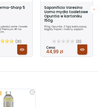
Perma-Sharp 5
Saponificio Varesino
Uomo mydło toaletowe
Opuntia w kartoniku
150g
jakości ostre i trwałe
150g. Opuntia. Z figą kaktusową.
rka Premium #1 na
bogaty męski i mocny zapach.
kim.
(31)
(0)
Cena:
44,99 zł