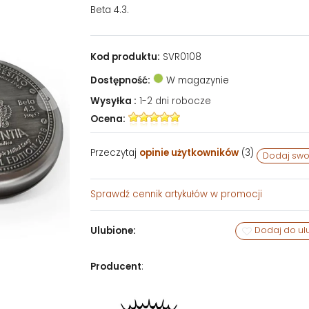
Beta 4.3.
Kod produktu:
SVR0108
Dostępność:
W magazynie
Wysyłka :
1-2 dni robocze
Ocena:
Przeczytaj
opinie użytkowników
(
3
)
Dodaj swo
Sprawdź
cennik artykułów w promocji
Ulubione:
Dodaj do ul
Producent
: