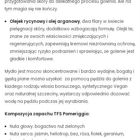
przygotowania skóry do delikatnego procesu golenia. Ale na
tym magia się nie kończy.
Olejek rycynowy i olej arganowy
, dwa filary w świecie
pielęgnacji skóry, dodatkowo wzbogacają formułę. Olejki te,
znane ze swoich właściwości zmiękczających i
regenerujących, zapewniają kremowi niezrównaną ochronę,
zmniejszając ryzyko podrażnień i sprawiając, że golenie jest
gładkie i komfortowe.
Mydło jest mocno skoncentrowane i bardzo wydajne, bogatą i
gęstą piane można uzyskać za pomocą pędzla do golenia z
każdego rodzaju włosia borsuczego, syntetycznego Vegan
oraz naturalnej szczeciny, wystarczy odpowiednio dozować
wodę na pędzlu podczas jej wyrabiania.
Kompozycja zapachu TFS Pomeriggio:
Nuta głowy: bogactwo nut zielonych
Nuta serca: jaśmin, heliotrop, bez, róża, fiołek, geranium,