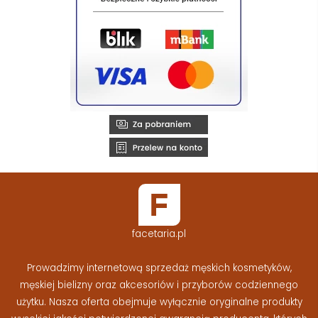
facetaria.pl
Prowadzimy internetową sprzedaż męskich kosmetyków,
męskiej bielizny oraz akcesoriów i przyborów codziennego
użytku. Nasza oferta obejmuje wyłącznie oryginalne produkty