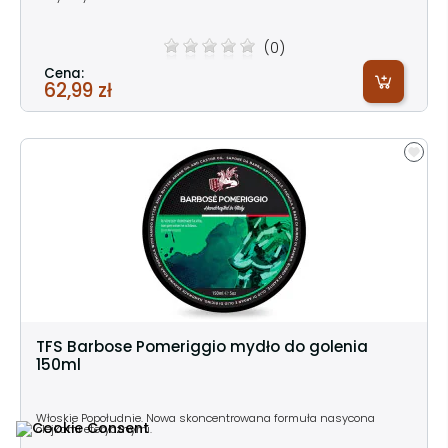
(0)
Cena:
62,99 zł
TFS Barbose Pomeriggio mydło do golenia
150ml
Włoskie Popołudnie. Nowa skoncentrowana formuła nasycona
olejkami eterycznymi.