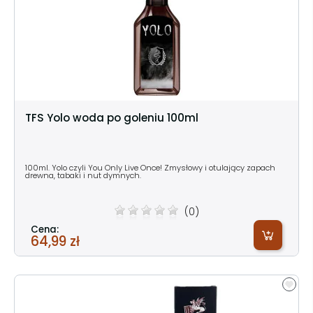
TFS Yolo woda po goleniu 100ml
100ml. Yolo czyli You Only Live Once! Zmysłowy i otulający zapach
drewna, tabaki i nut dymnych.
(0)
Cena:
64,99 zł