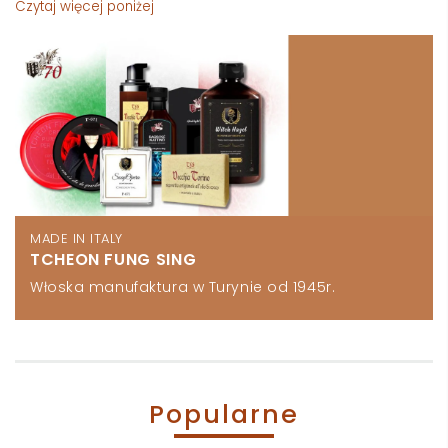
Czytaj więcej poniżej
MADE IN ITALY
TCHEON FUNG SING
Włoska manufaktura w Turynie od 1945r.
Popularne