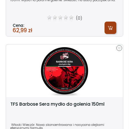
150ml. Mydło na poranne golenie. Świeżość na dobry początek dnia.
(0)
Cena:
62,99 zł
TFS Barbose Sera mydło do golenia 150ml
Włoski Wieczór. Nowa skoncentrowana i nasycona olejkami
eterycznymi formuła.