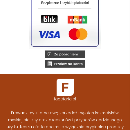
facetaria.pl
Prowadzimy internetową sprzedaż męskich kosmetyków,
męskiej bielizny oraz akcesoriów i przyborów codziennego
użytku. Nasza oferta obejmuje wyłącznie oryginalne produkty