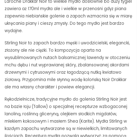
Laroche Drakkar Noir to wielkie mydło dosłownie bo duży tygiel
zawiera aż 170ml mydła ale i wielkie w przenośni gdyż piana
zapewnia niebiańskie golenie a zapach wzmacnia się w miarę
ukręcania piany i cieszy zmysły. Do tego mydło jest bardzo
wydajne.
Stirling Noir to zapach bardzo męski i uwodzicielski, elegancki,
złożony ale nie ciężki. To kompozycja oparta na
wysublimowanych nutach balsamicznej lawendy w otoczeniu
mchu dębu i nut wyprawianej skóry, zbalansowanej akordami
drzewnymi i cytrusowymi oraz łagodzącą nutką kwiatowo
ziołową. Przypomina mile słynną wodę kolońską Noir Drakkar
ale ma własny charakter i powiew elegancji.
Rękodzielnicze, tradycyjne mydło do golenia Stirling Noir jest
na bazie łoju (Tallow) o specjalnej recepturze wzbogaconej
lanoliną, roślinną gliceryną, olejkiem słodkich migdałów,
mlekiem kokosowym i masłem Shea (Karite). Mydła Stirling w
każdym zapachu wytwarzane są w niewielkich, limitowanych
ilościach. Receptura mydła pozwala wytworzyć za pomocą