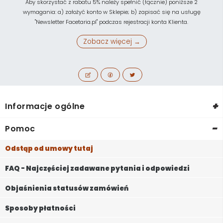
Aby skorzystać z rabatu 5% należy spełnić (łącznie) poniższe 2
wymagania: a) założyć konto w Sklepie; b) zapisać się na usługę
"Newsletter Facetaria.pl" podczas rejestracji konta Klienta.
Zobacz więcej →
+
Informacje ogólne
-
Pomoc
Odstąp od umowy tutaj
FAQ - Najczęściej zadawane pytania i odpowiedzi
Objaśnienia statusów zamówień
Sposoby płatności