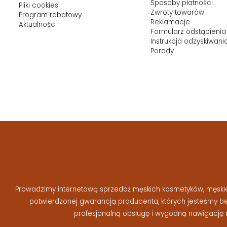
Sposoby płatności
Pliki cookies
Zwroty towarów
Program rabatowy
Reklamacje
Aktualności
Formularz odstąpienia
Instrukcja odzyskiwani
Porady
Prowadzimy internetową sprzedaż męskich kosmetyków, męskiej 
potwierdzonej gwarancją producenta, których jesteśmy 
profesjonalną obsługę i wygodną nawigację 