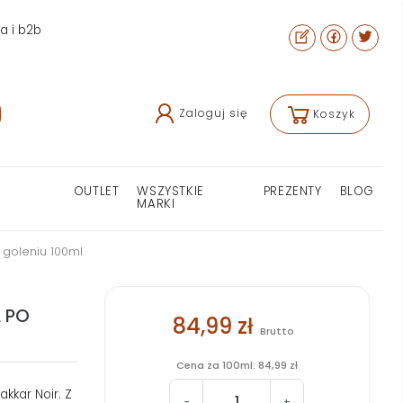
ra i b2b
Zaloguj się
Koszyk
OUTLET
WSZYSTKIE
PREZENTY
BLOG
MARKI
 goleniu 100ml
 PO
84,99 zł
Brutto
Cena za 100ml: 84,99 zł
akkar Noir. Z
-
+