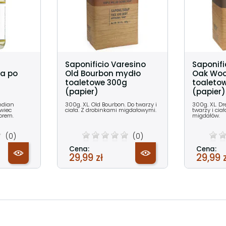
Saponificio Varesino
Saponifi
a po
Old Bourbon mydło
Oak Wo
toaletowe 300g
toaleto
(papier)
(papier)
ndian
300g. XL. Old Bourbon. Do twarzy i
300g. XL. D
wiec
ciała. Z drobinkami migdałowymi.
twarzy i cia
orem.
migdałów.
(0)
(0)
Cena:
Cena:
29,99 zł
29,99 z