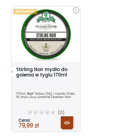
Bestseller
Stirling Noir mydło do
golenia w tyglu 170ml
170ml. Beef Tallow (łój) i masło Shea.
W stylu Guy Laroche Drakkar Noir.
(0)
Cena:
79,99 zł