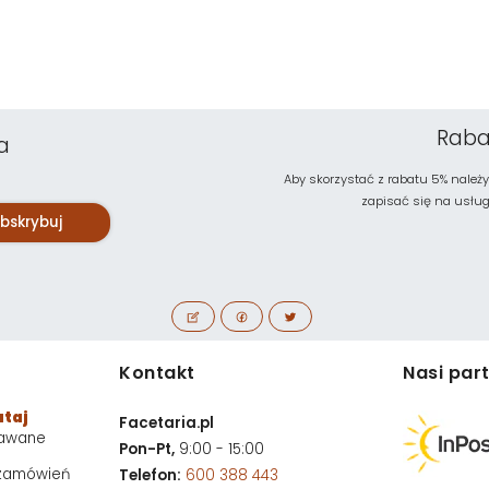
Raba
a
Aby skorzystać z rabatu 5% należy
zapisać się na usługę 
bskrybuj
Kontakt
Nasi par
utaj
Facetaria.pl
dawane
Pon-Pt,
9:00 - 15:00
 zamówień
Telefon:
600 388 443