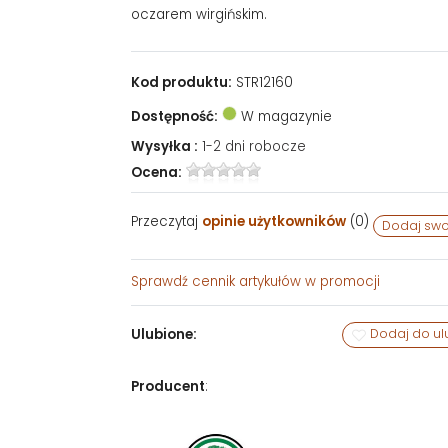
oczarem wirgińskim.
Kod produktu:
STR12160
Dostępność:
W magazynie
Wysyłka :
1-2 dni robocze
Ocena:
Przeczytaj
opinie użytkowników
(
0
)
Dodaj swo
Sprawdź
cennik artykułów w promocji
Ulubione:
Dodaj do ul
Producent
: