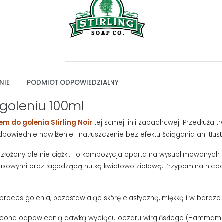
NIE
PODMIOT ODPOWIEDZIALNY
 goleniu 100ml
em do golenia Stirling Noir
tej samej linii zapachowej. Przedłuża
dpowiednie nawilżenie i natłuszczenie bez efektu ściągania ani tłust
cki, złożony ale nie ciężki. To kompozycja oparta na wysublimowany
usowymi oraz łagodzącą nutką kwiatowo ziołową. Przypomina nieco 
 proces golenia, pozostawiając skórę elastyczną, miękką i w bardzo 
ona odpowiednią dawką wyciągu oczaru wirgińskiego (Hammamelis