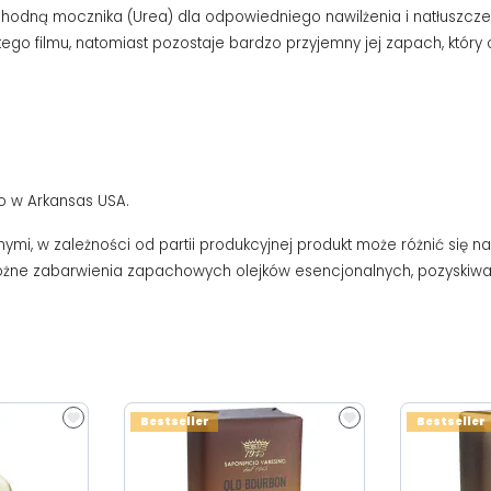
hodną mocznika (Urea) dla odpowiedniego nawilżenia i natłuszczen
go filmu, natomiast pozostaje bardzo przyjemny jej zapach, który c
o w Arkansas USA.
i, w zależności od partii produkcyjnej produkt może różnić się 
 różne zabarwienia zapachowych olejków esencjonalnych, pozyski
Bestseller
Bestseller