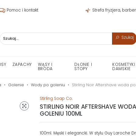
Pomoc i kontakt
Strefa fryzjera, barbe
Szukaj
OSY
ZAPACHY
WĄSY I
DŁONIE I
KOSMETYKI
BRODA
STOPY
DAMSKIE
a
Golenie
Wody po goleniu
Stirling Noir Aftershave woda po
Stirling Soap Co.
STIRLING NOIR AFTERSHAVE WODA
GOLENIU 100ML
100ml. Męski i elegancki. W stylu Guy Laroche Dr