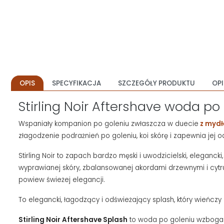
OPIS
SPECYFIKACJA
SZCZEGÓŁY PRODUKTU
OPI
Stirling Noir Aftershave woda po
Wspaniały kompanion po goleniu zwłaszcza w duecie
z mydł
złagodzenie podrażnień po goleniu, koi skórę i zapewnia jej o
Stirling Noir to zapach bardzo męski i uwodzicielski, elegan
wyprawianej skóry, zbalansowanej akordami drzewnymi i cytr
powiew świeżej elegancji.
To elegancki, łagodzący i odświeżający splash, który wieńczy
Stirling Noir Aftershave Splash
to woda po goleniu wzbogac