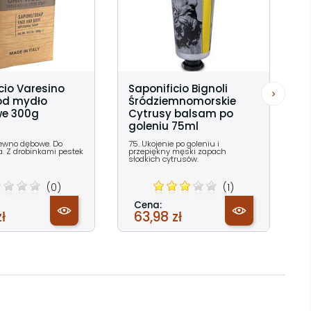
cio Varesino
Saponificio Bignoli
od mydło
Śródziemnomorskie
we 300g
Cytrusy balsam po
goleniu 75ml
rewno dębowe. Do
75. Ukojenie po goleniu i
ła. Z drobinkami pestek
przepiękny męski zapach
słodkich cytrusów.
(0)
(1)
Cena:
ł
63,98 zł