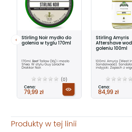
Stirling Noir mydło do
Stirling Amyris
golenia w tyglu 170ml
Aftershave wod
goleniu 100ml
170ml. Beef Tallow (łój) i masło
100ml. Amyris (West I
Shea. W stylu Guy Laroche
Sandalwood). Sandało
Drakkar Noir.
indyjski. Zapach z wig
(0)
Cena:
Cena:
79,99 zł
84,99 zł
Produkty w tej linii