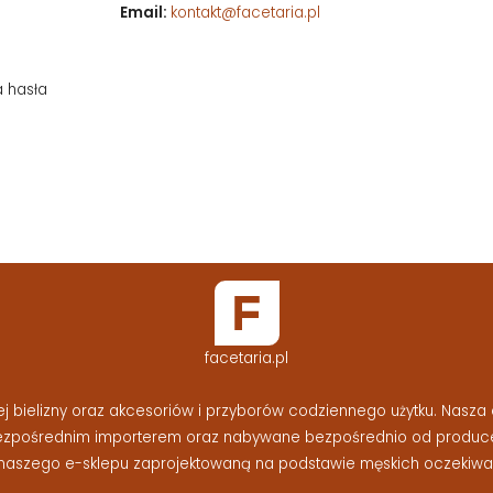
Email:
kontakt@facetaria.pl
a hasła
facetaria.pl
bielizny oraz akcesoriów i przyborów codziennego użytku. Nasza o
bezpośrednim importerem oraz nabywane bezpośrednio od produc
naszego e-sklepu zaprojektowaną na podstawie męskich oczekiwań