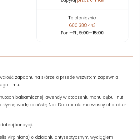
Zapytaj
przez e-mail
Telefonicznie
600 388 443
Pon.—Pt.,
9:00—15:00
 trwałość zapachu na skórze a przede wszystkim zapewnia
ego filmu.
ch nutach balsamicznej lawendy w otoczeniu mchu dębu i nut
słynną wodę kolońską Noir Drakkar ale ma własny charakter i
dobrej kondycji.
 Virginiana) o działaniu antyseptycznym, wyciągiem