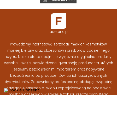
facetaria.pl
Prowadzimy internetową sprzedaż męskich kosmetyków,
męskiej bielizny oraz akcesoriów i przyborów codziennego
użytku. Nasza oferta obejmuje wyłącznie oryginalne produkty
wysokiej jakości potwierdzonej gwarancją producenta, których
jesteśmy bezpośrednim importerem oraz nabywane
bezpośrednio od producentów lub ich autoryzowanych
dystrybutorów. Zapewniamy profesjonalną obsługę i wygodną
nawigację naszego e-sklepu zaprojektowaną na podstawie
męskich oczekiwań w zakresie zakupu rzeczy osobistego
użytku