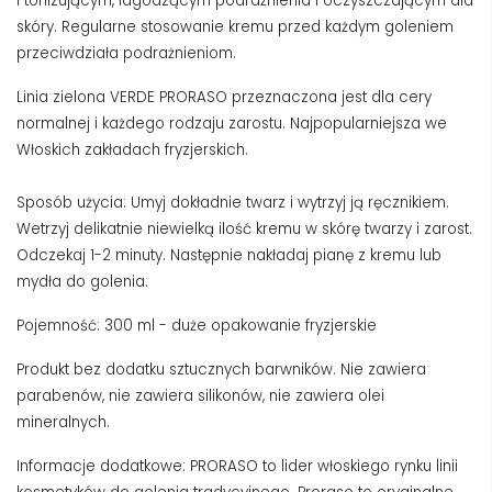
i tonizującym, łagodzącym podrażnienia i oczyszczającym dla
skóry. Regularne stosowanie kremu przed każdym goleniem
przeciwdziała podrażnieniom.
Linia zielona VERDE PRORASO przeznaczona jest dla cery
normalnej i każdego rodzaju zarostu. Najpopularniejsza we
Włoskich zakładach fryzjerskich.
Sposób użycia: Umyj dokładnie twarz i wytrzyj ją ręcznikiem.
Wetrzyj delikatnie niewielką ilość kremu w skórę twarzy i zarost.
Odczekaj 1-2 minuty. Następnie nakładaj pianę z kremu lub
mydła do golenia.
Pojemność: 300 ml - duże opakowanie fryzjerskie
Produkt bez dodatku sztucznych barwników. Nie zawiera
parabenów, nie zawiera silikonów, nie zawiera olei
mineralnych.
Informacje dodatkowe:
PRORASO
to lider włoskiego rynku linii