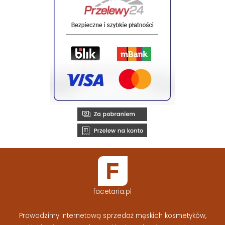
facetaria.pl
Prowadzimy internetową sprzedaż męskich kosmetyków,