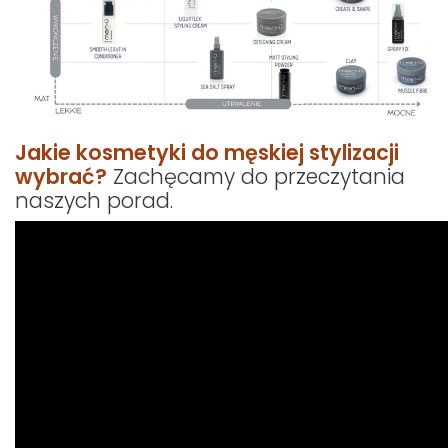
Jakie kosmetyki do męskiej stylizacji
wybrać?
Zachęcamy do przeczytania
naszych porad.