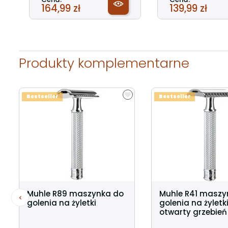
164,99 zł
139,99 zł
Produkty komplementarne
Bestseller
Bestseller
Muhle R89 maszynka do
Muhle R41 maszy
golenia na żyletki
golenia na żyletk
otwarty grzebień