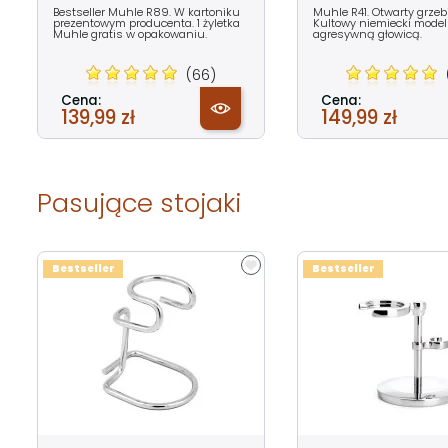
Bestseller Muhle R89. W kartoniku
Muhle R41. Otwarty grzeb
prezentowym producenta. 1 żyletka
Kultowy niemiecki model
Muhle gratis w opakowaniu.
agresywną głowicą.
(66)
Cena:
Cena:
139,99 zł
149,99 zł
Pasujące stojaki
Bestseller
Bestseller