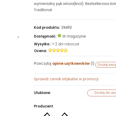
wymienialny pęk włosia(knot). Bestsellerowa kol
Traditional.
Kod produktu:
31M89
Dostępność:
W magazynie
Wysyłka :
1-2 dni robocze
Ocena:
Przeczytaj
opinie użytkowników
(
1
)
Dodaj swoj
Sprawdź
cennik artykułów w promocji
Ulubione:
Dodaj do ul
Producent
: