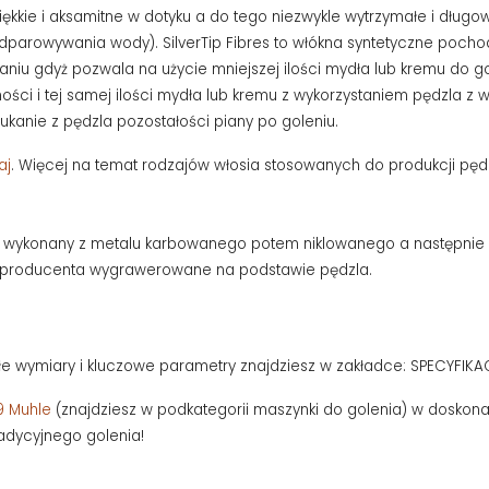
wo miękkie i aksamitne w dotyku a do tego niezwykle wytrzymałe i d
parowywania wody). SilverTip Fibres to włókna syntetyczne pochod
owaniu gdyż pozwala na użycie mniejszej ilości mydła lub kremu do g
i i tej samej ilości mydła lub kremu z wykorzystaniem pędzla z wło
łukanie z pędzla pozostałości piany po goleniu.
aj
. Więcej na temat rodzajów włosia stosowanych do produkcji pędz
t wykonany z metalu karbowanego potem niklowanego a następni
go producenta wygrawerowane na podstawie pędzla.
łe wymiary i kluczowe parametry znajdziesz w zakładce: SPECYFIKA
9 Muhle
(znajdziesz w podkategorii maszynki do golenia) w doskonał
adycyjnego golenia!