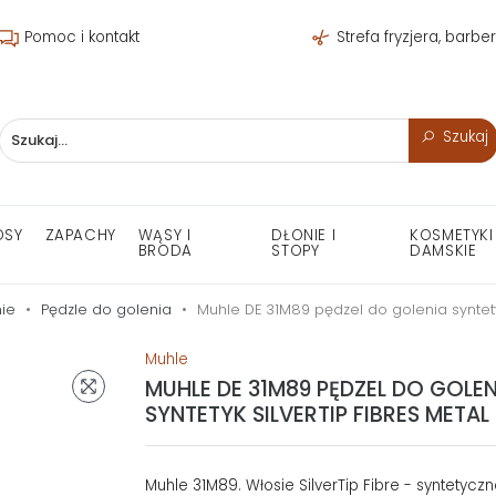
Pomoc i kontakt
Strefa fryzjera, barbe
Szukaj
OSY
ZAPACHY
WĄSY I
DŁONIE I
KOSMETYKI
BRODA
STOPY
DAMSKIE
ie
Pędzle do golenia
Muhle DE 31M89 pędzel do golenia syntety
Muhle
MUHLE DE 31M89 PĘDZEL DO GOLEN
SYNTETYK SILVERTIP FIBRES METAL
Muhle 31M89. Włosie SilverTip Fibre - syntetycz