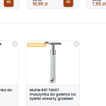
18,99 zł
7,95 zł
Bestseller
nka do
Muhle R41 TWIST
i
maszynka do golenia na
żyletki otwarty grzebień