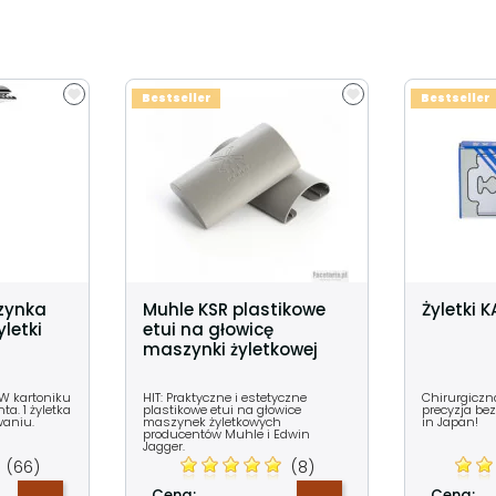
Bestseller
Bestseller
zynka
Muhle KSR plastikowe
Żyletki K
letki
etui na głowicę
maszynki żyletkowej
 W kartoniku
HIT: Praktyczne i estetyczne
Chirurgiczna
a. 1 żyletka
plastikowe etui na głowice
precyzja be
waniu.
maszynek żyletkowych
in Japan!
producentów Muhle i Edwin
Jagger.
(66)
(8)
Cena:
Cena: