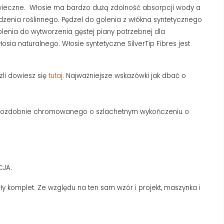
ługowieczne. Włosie ma bardzo dużą zdolność absorpcji wody a
zenia roślinnego. Pędzel do golenia z włókna syntetycznego
olenia do wytworzenia gęstej piany potrzebnej dla
sia naturalnego. Włosie syntetyczne SilverTip Fibres jest
li dowiesz się
tutaj.
Najważniejsze wskazówki jak dbać o
e ozdobnie chromowanego o szlachetnym wykończeniu o
CJA.
y komplet. Ze względu na ten sam wzór i projekt, maszynka i