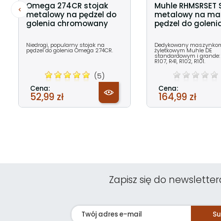
Omega 274CR stojak
Muhle RHMSRSET 
metalowy na pędzel do
metalowy na mas
golenia chromowany
pędzel do goleni
Niedrogi, popularny stojak na
Dedykowany maszynko
pędzel do golenia Omega 274CR.
żyletkowym Muhle DE
standardowym i grande: 
R107, R41, R102, R101.
(5)
Cena:
Cena:
52,99 zł
164,99 zł
Zapisz się do newsletter
Su