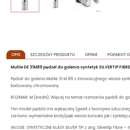
OPIS
SZCZEGÓŁY PRODUKTU
OPINIE
PODMIOT O
Muhle DE 31M89 pędzel do golenia syntetyk SILVERTIP FIBR
Pędzel do golenia Muhle 31 M 89 z innowacyjnego włosia syn
karbowany chromowany.
ROZMIAR: M (średni). Więcej na temat rozmiarów pędzili do g
Ten model pędzla ma wykręcany (gwint z tworzywa sztucznego
zarówno wymienialne knoty/pęki włosia borsuka jak i syntetyc
WŁOSIE: SYNTETYCZNE KLASY SILVER TIP z ang. Silvertip Fibre – 