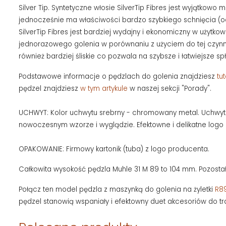
Silver Tip. Syntetyczne włosie SilverTip Fibres jest wyjątko
jednocześnie ma właściwości bardzo szybkiego schnięcia (od
SilverTip Fibres jest bardziej wydajny i ekonomiczny w użytk
jednorazowego golenia w porównaniu z użyciem do tej czynnośc
również bardziej śliskie co pozwala na szybsze i łatwiejsze sp
Podstawowe informacje o pędzlach do golenia znajdziesz
tut
pędzel znajdziesz
w tym artykule
w naszej sekcji "Porady".
UCHWYT: Kolor uchwytu srebrny - chromowany metal. Uchwy
nowoczesnym wzorze i wyglądzie. Efektowne i delikatne lo
OPAKOWANIE: Firmowy kartonik (tuba) z logo producenta.
Całkowita wysokość pędzla Muhle 31 M 89 to 104 mm. Pozosta
Połącz ten model pędzla z maszynką do golenia na żyletki
R8
pędzel stanowią wspaniały i efektowny duet akcesoriów do tr