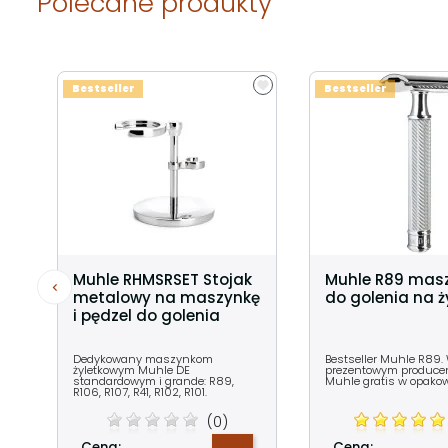
Polecane produkty
Bestseller
Bestseller
Muhle RHMSRSET Stojak
Muhle R89 mas
metalowy na maszynkę
do golenia na ży
i pędzel do golenia
Dedykowany maszynkom
Bestseller Muhle R89.
żyletkowym Muhle DE
prezentowym producent
standardowym i grande: R89,
Muhle gratis w opako
R106, R107, R41, R102, R101.
(0)
Cena:
Cena: