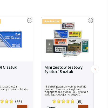
Bestseller
AI 5 sztuk
Mini zestaw testowy
żyletek 18 sztuk
 jakość stali i
18 sztuk popularnych żyletek do
z kompromisów. Made
golenia. Przetestuj i wybierz
najlepsze dla siebie. Po 2 żyletki z
każdego rodzaju na zdjęciu.
(33)
(18)
Cena: