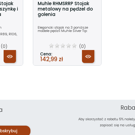
Stojak
Muhle RHMSRRP Stojak
zynkę i
metalowy na pędzel do
a
golenia
m
Elegancki stojak na 3 poniższe
modele pędzli Muhle Silver Tip:
R89, R106,
(0)
(0)
Cena:
142,99 zł
Raba
a
Aby skorzystać z rabatu 5% należy
zapisać się na usługę 
bskrybuj