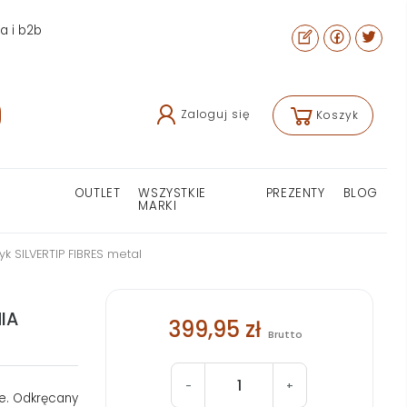
ra i b2b
Zaloguj się
Koszyk
OUTLET
WSZYSTKIE
PREZENTY
BLOG
MARKI
k SILVERTIP FIBRES metal
IA
399,95 zł
Brutto
-
+
ne. Odkręcany