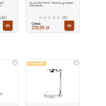
ień.
Muhle R41 TWIST. Otwarty grzebień.
 z
Niemiecka.
(40)
(0)
Cena:
219,95 zł
Bestseller