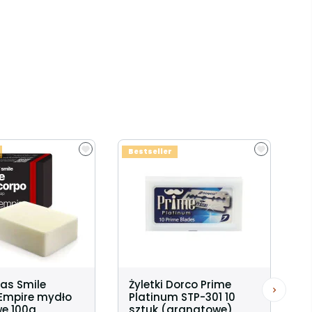
Bestseller
as Smile
Żyletki Dorco Prime
Empire mydło
Platinum STP-301 10
we 100g
sztuk (granatowe)