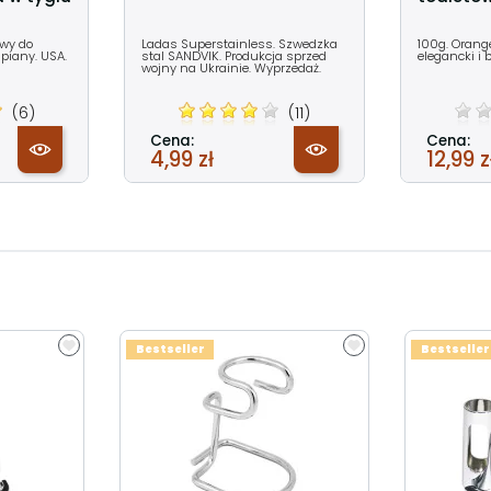
owy do
Ladas Superstainless. Szwedzka
100g. Orange
piany. USA.
stal SANDVIK. Produkcja sprzed
elegancki i 
wojny na Ukrainie. Wyprzedaż.
(6)
(11)
Cena:
Cena:
4,99 zł
12,99 z
Bestseller
Bestseller