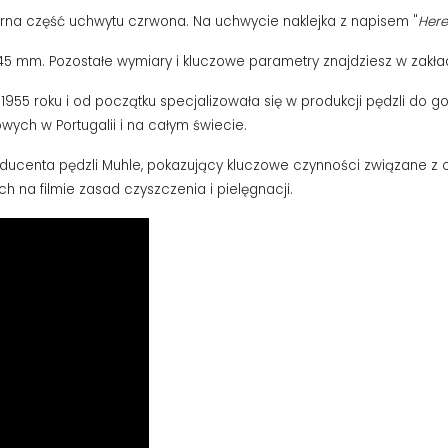
górna część uchwytu czrwona. Na uchwycie naklejka z napisem "
Her
45 mm. Pozostałe wymiary i kluczowe parametry znajdziesz w zakła
55 roku i od początku specjalizowała się w produkcji pędzli do gole
owych w Portugalii i na całym świecie.
oducenta pędzli Muhle, pokazujący kluczowe czynności związane z 
h na filmie zasad czyszczenia i pielęgnacji.