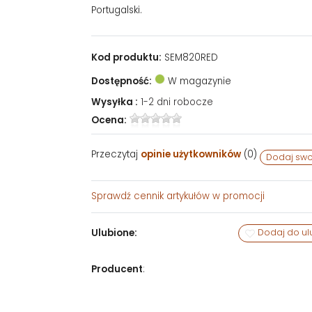
Portugalski.
Kod produktu:
SEM820RED
Dostępność:
W magazynie
Wysyłka :
1-2 dni robocze
Ocena:
Przeczytaj
opinie użytkowników
(
0
)
Dodaj swo
Sprawdź
cennik artykułów w promocji
Ulubione:
Dodaj do ul
Producent
: