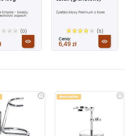
 Empire - świeży,
Żyletka klasy Premium z Korei.
beztroski zapach.
(0)
(5)
Cena:
ł
6,49 zł
Bestseller