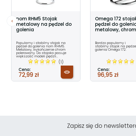
nom RHM5 Stojak
Omega 172 stoja
metalowy na pędzel do
pędzel do goleni
golenia
metalowy, chro
Popularny i stabilny stojak na
Bardzo popularny i
pędzel do golenia nom RHM5.
stabilny stojak na pędze
Metalowy, wykończenie chrom
golenia Omega 172.
polerowany. Do stojaka pasuje
większość modeli pędzli...
(1)
Cena:
Cena:
72,99 zł
96,95 zł
Zapisz się do newsletter