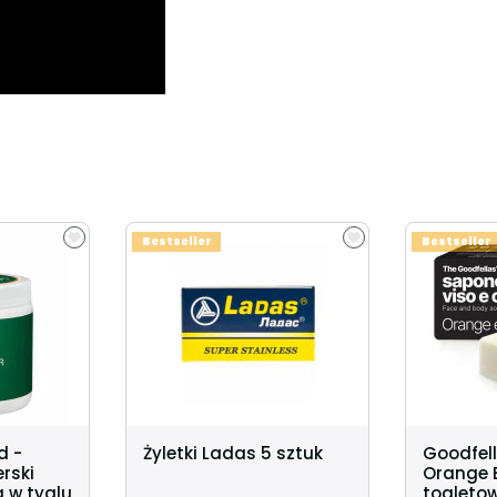
Bestseller
Bestseller
d -
Żyletki Ladas 5 sztuk
Goodfell
rski
Orange 
 w tyglu
toaleto