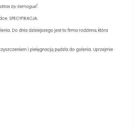
editas by Semogue
".
dce: SPECYFIKACJA.
nia. Do dnia dzisiejszego jest to firma rodzinna, która
czyszczeniem i pielęgnacją pędzla do golenia. Uprzejmie