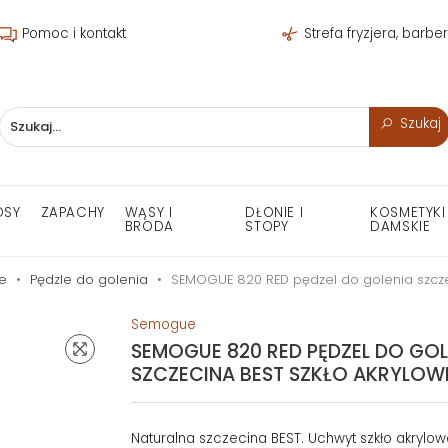
Pomoc i kontakt
Strefa fryzjera, barbe
Szukaj
OSY
ZAPACHY
WĄSY I
DŁONIE I
KOSMETYKI
BRODA
STOPY
DAMSKIE
e
Pędzle do golenia
SEMOGUE 820 RED pędzel do golenia szcze
Semogue
SEMOGUE 820 RED PĘDZEL DO GOL
SZCZECINA BEST SZKŁO AKRYLOW
Naturalna szczecina BEST. Uchwyt szkło akrylow