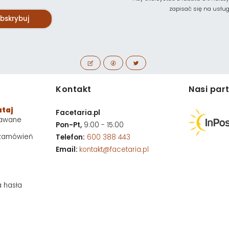
zapisać się na usługę 
bskrybuj
Kontakt
Nasi par
utaj
Facetaria.pl
dawane
Pon-Pt,
9:00 - 15:00
 zamówień
Telefon:
600 388 443
Email:
kontakt@facetaria.pl
a hasła