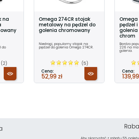
k na
Omega 274CR stojak
Omega 2
a
metalowy na pędzel do
pędzel 
mowany
golenia chromowany
golenia
chrom
Niedrogi, popularny stojak na
Bardzo pop
l do
pędzel do golenia Omega 274CR.
226 na mas
golenia.
(2)
(5)
Cena:
Cena:
52,99 zł
139,99
Raba
a
Aby skorzystać z rabatu 5% należy