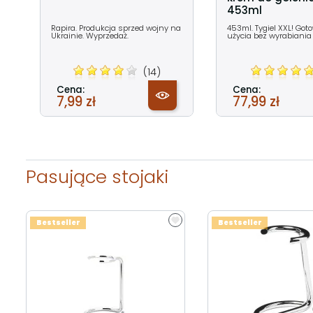
453ml
Rapira. Produkcja sprzed wojny na
453ml. Tygiel XXL! Got
Ukrainie. Wyprzedaż.
użycia bez wyrabiania 
(14)
Cena:
Cena:
7,99 zł
77,99 zł
Pasujące stojaki
Bestseller
Bestseller