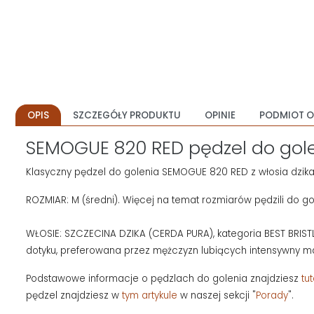
OPIS
SZCZEGÓŁY PRODUKTU
OPINIE
PODMIOT O
SEMOGUE 820 RED pędzel do gole
Klasyczny pędzel do golenia SEMOGUE 820 RED z włosia dzika 
ROZMIAR: M (średni). Więcej na temat rozmiarów pędzili do g
WŁOSIE: SZCZECINA DZIKA (CERDA PURA), kategoria BEST BRISTLE –
dotyku, preferowana przez mężczyzn lubiących intensywny ma
Podstawowe informacje o pędzlach do golenia znajdziesz
tut
pędzel znajdziesz w
tym artykule
w naszej sekcji "
Porady
".