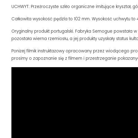
UCHWYT: Przeźroczyste szkło organiczne imitujące kryształ, 
Całkowita wysokość pędzla to 102 mm. Wysokość uchwytu to 
Oryginalny produkt portugalski. Fabryka Semogue powstała w 19
pozostała wierna rzemiosłu, a jej produkty uzyskały status kult
Poniżej filmik instruktażowy opracowany przez wiodącego pr
prosimy o zapoznanie się z filmem i przestrzeganie pokazanyc