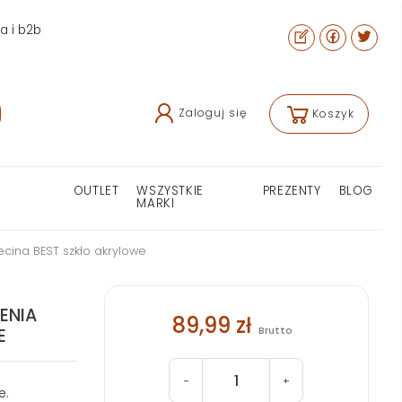
ra i b2b
Zaloguj się
Koszyk
OUTLET
WSZYSTKIE
PREZENTY
BLOG
MARKI
cina BEST szkło akrylowe
ENIA
89,99 zł
Brutto
E
-
+
e.