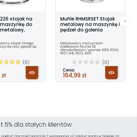
26 stojak na
Muhle RHMSRSET Stojak
i maszynkę do
metalowy na maszynkę i
 metalowy,
pędzel do golenia
ularny stojak Omega
Dedykowany maszynkom
zynkę oraz pędzel do
żyletkowym Muhle DE
standardowym i grande: R89, R106,
R107, R41, R102, R101.
(6)
(0)
Cena:
 zł
164,99 zł
t 5% dla stałych klientów
 spełnić (łącznie) poniższe 2 wymagania: a) założyć konto w Sklepie; b)