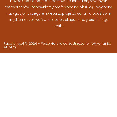
bezpośrednio od producentów lub ich autoryzowanych
dystrybutorów. Zapewniamy profesjonalną obsługę i wygodną
nawigację naszego e-sklepu zaprojektowaną na podstawie
męskich oczekiwań w zakresie zakupu rzeczy osobistego
użytku
Facetaria.pl © 2026 - Wszelkie prawa zastrzeżone
|
Wykonanie:
At-rem