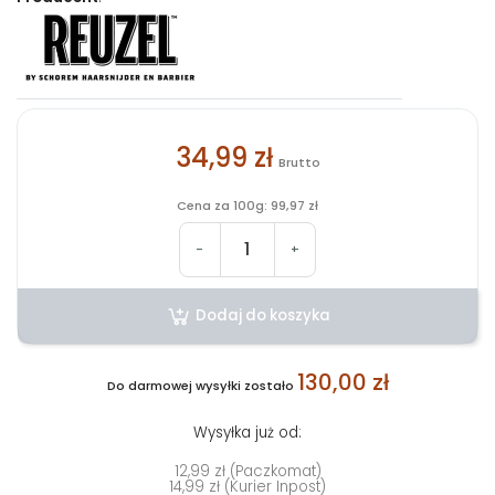
34,99 zł
Brutto
Cena za 100g: 99,97 zł
-
+
Dodaj do koszyka
130,00 zł
Do darmowej wysyłki zostało
Wysyłka już od:
12,99 zł (Paczkomat)
14,99 zł (Kurier Inpost)