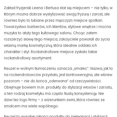
Zakład fryzjerski Leena i Bertusa stał się miejscem – nie tylko, w
którym można dobrze wystylizować swoją fryzurę i zarost, ale
również było to lubiane przez mężczyzn miejsce spotkań.
Towarzystwo barberów, ich klientów, stylowe wnętrze i mocna
muzyka to atuty tego kultowego salonu. Chcąc zatem
rozszerzyć sławę tego miejsca, założyciele powołali do życia
własną markę kosmetyczną, która idealnie oddała ich
charakter i styl. Rockandrollowe miejsce zyskało także
rockandrollowy asortyment.
Reuzel w wolnym tłumaczeniu oznacza „smalec”. Nazwa, jak to
na rockendrolowców przystało, jest kontrowersyjna, ale wbrew
pozorom – nie do końca „oderwana” od rzeczywistości.
Obejmuje bowiem m.in. produkty do stylizacji włosów i zarostu,
a ten rodzaj kosmetyku ma często tłustą konsystencję. Nie
dziwi też logo firmy – z wizerunkiem świni, która również ze
smalcem ma wiele wspólnego.
Reuzel to wysokiej jakości produkty do pielęgnacji i stylizacji