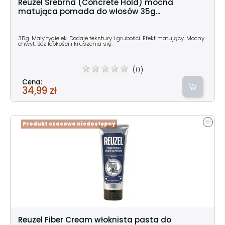
Reuzel Srebrna (Concrete Hold) mocna
matująca pomada do włosów 35g...
35g. Mały tygielek. Dodaje tekstury i grubości. Efekt matujący. Mocny
chwyt. Bez lepkości i kruszenia się.
(0)
Cena:
34,99 zł
Produkt czasowo niedostępny
Reuzel Fiber Cream włoknista pasta do