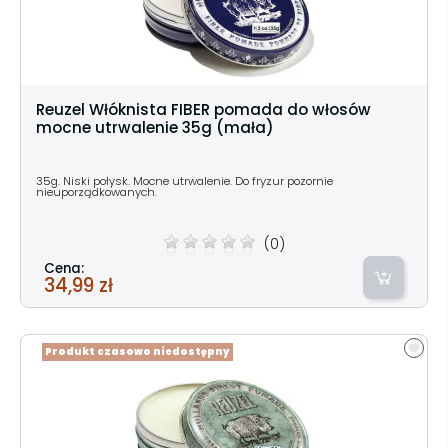
Reuzel Włóknista FIBER pomada do włosów
mocne utrwalenie 35g (mała)
35g. Niski połysk. Mocne utrwalenie. Do fryzur pozornie
nieuporządkowanych.
(0)
Cena:
34,99 zł
Produkt czasowo niedostępny