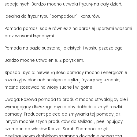
specjalnych. Bardzo mocno utrwala fryzurę na cały dzień.
Idealna do fryzur typu "pompadour" i konturów.
Pomada poradzi sobie również z najbardziej upartymi włosami
oraz włosami kręconymi.
Pomada na bazie substancji oleistych i wosku pszczelego.
Bardzo mocne utrwalenie. Z połyskiem.
Sposób użycia: niewielką ilość pomady mocno i energicznie
rozetrzyj w dłoniach następnie stylizuj fryzurę wg uznania,
można stosować na włosy suche i wilgotne.
Uwaga: Różowa pomada to produkt mocno utrwalający ale i
wymagający dłuższego mycia aby dokładnie zmyć resztki
pomady. Producent poleca do zmywania tej pomady jak i
innych mocniejszych produktów do stylizacji, peelingujący
szampon do włosów Reuzel Scrub Shampoo, dzięki
peelingującym drobinkom szampon dokładnie oczyszcza