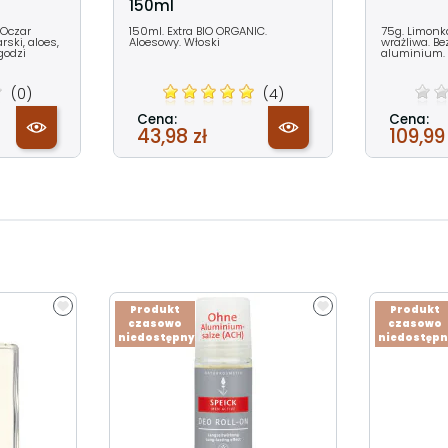
150ml
 Oczar
150ml. Extra BIO ORGANIC.
75g. Limonka
rski, aloes,
Aloesowy. Włoski
wrażliwa. Be
godzi
aluminium.
(0)
(4)
Cena:
Cena:
43,98 zł
109,99 
Produkt
Produkt
czasowo
czasowo
niedostępny
niedostępn