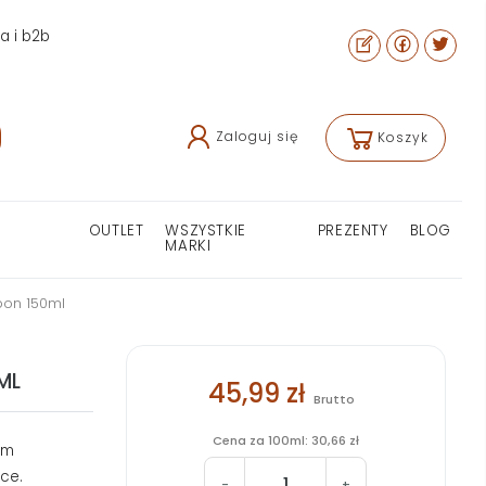
ra i b2b
Zaloguj się
Koszyk
OUTLET
WSZYSTKIE
PREZENTY
BLOG
MARKI
pon 150ml
ML
45,99 zł
Brutto
Cena za 100ml: 30,66 zł
em
ce.
-
+