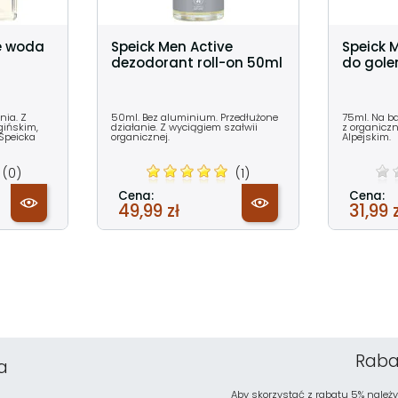
e woda
Speick Men Active
Speick 
dezodorant roll-on 50ml
do gole
nia. Z
50ml. Bez aluminium. Przedłużone
75ml. Na b
gińskim,
działanie. Z wyciągiem szałwii
z organiczn
 Speicka
organicznej.
Alpejskim.
(0)
(1)
Cena:
Cena:
49,99 zł
31,99 
Raba
a
Aby skorzystać z rabatu 5% należy