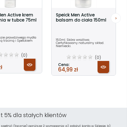
Men Active krem
Speick Men Active
nia w tubce 75ml
balsam do ciała 150ml
azie prawdziwego mydła
150ml. Skóra wrażliwa.
ą trzciną i Speickiem
Certyfikowany naturalny skład.
Niemiecki.
(0)
(0)
Cena:
zł
64,99 zł
t 5% dla stałych klientów
 spełnić (łącznie) poniższe 2 wymagania: a) założyć konto w Sklepie; b)