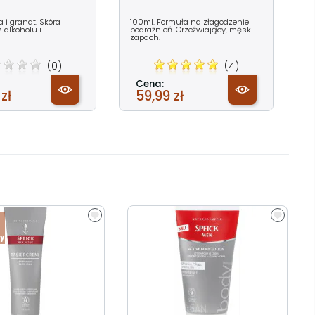
 i granat. Skóra
100ml. Formuła na złagodzenie
z alkoholu i
podrażnień. Orzeźwiający, męski
zapach.
(0)
(4)
Cena:
zł
59,99 zł
y