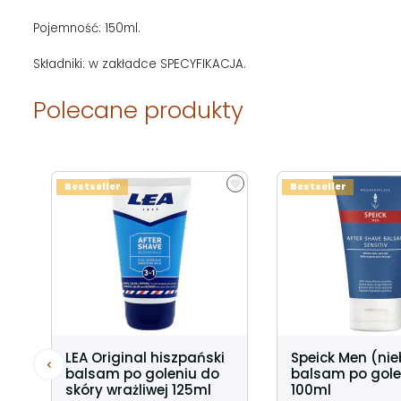
Pojemność: 150ml.
Składniki: w zakładce SPECYFIKACJA.
Polecane produkty
Bestseller
Bestseller
LEA Original hiszpański
Speick Men (nie
balsam po goleniu do
balsam po gole
skóry wrażliwej 125ml
100ml