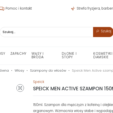
Pomoc i kontakt
Strefa fryzjera, barbe
Szukaj
OSY
ZAPACHY
WĄSY I
DŁONIE I
KOSMETYKI
BRODA
STOPY
DAMSKIE
łówna
Włosy
Szampony do włosów
Speick Men Active szam
Speick
SPEICK MEN ACTIVE SZAMPON 150
150ml. Szampon dla mężczyzn z kofeiną i olejki
arganowym. Wzmacnia włosy słabe i wypadają