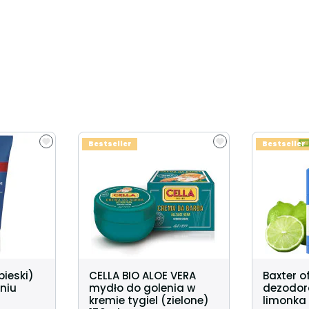
Bestseller
Bestseller
bieski)
CELLA BIO ALOE VERA
Baxter o
niu
mydło do golenia w
dezodora
kremie tygiel (zielone)
limonka 