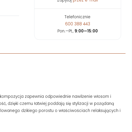
Zapytaj
przez e-mail
Telefonicznie
600 388 443
Pon.—Pt.,
9:00—15:00
na kompozycja zapewnia odpowiednie nawilżenie włosom i
, dzięki czemu łatwiej poddają się stylizacji w pożądaną
egulowanego dzikiego porostu o właściwościach relaksujących i