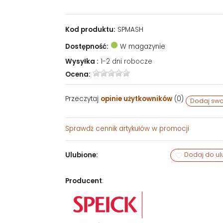
Kod produktu:
SPMASH
Dostępność:
W magazynie
Wysyłka :
1-2 dni robocze
Ocena:
Przeczytaj
opinie użytkowników
(
0
)
Dodaj swo
Sprawdź
cennik artykułów w promocji
Ulubione:
Dodaj do ul
Producent
: