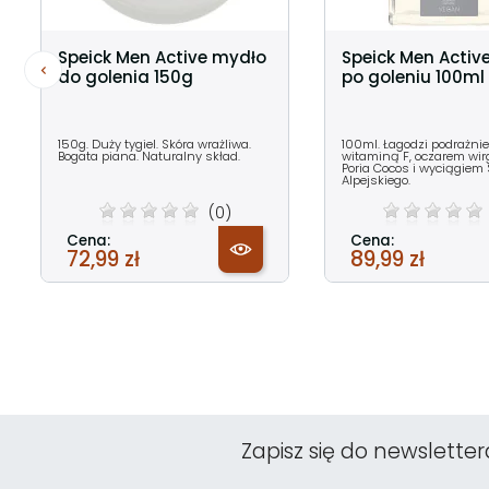
Speick Men Active mydło
Speick Men Activ
do golenia 150g
po goleniu 100ml
150g. Duży tygiel. Skóra wrażliwa.
100ml. Łagodzi podrażnie
Bogata piana. Naturalny skład.
witaminą F, oczarem wir
Poria Cocos i wyciągiem
Alpejskiego.
(0)
Cena:
Cena:
72,99 zł
89,99 zł
Zapisz się do newsletter