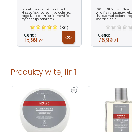
125ml. Skóra wrażliwa. 3 w 1.
100ml. Skóra wrażliwa.
Hiszpański balsam po goleniu.
wirgiński, nagietek leka
Łagodzi podrażnienia, nawilża,
drzewo herbaciane. Ła
regeneruje naskórek.
podrażnienia.
(30)
Cena:
Cena:
15,99 zł
76,99 zł
Produkty w tej linii