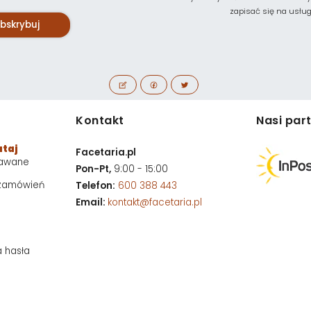
zapisać się na usługę 
bskrybuj
Kontakt
Nasi par
utaj
Facetaria.pl
dawane
Pon-Pt,
9:00 - 15:00
 zamówień
Telefon:
600 388 443
Email:
kontakt@facetaria.pl
a hasła