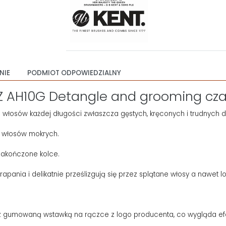
NIE
PODMIOT ODPOWIEDZIALNY
Z AH10G Detangle and grooming cz
 włosów każdej długości zwłaszcza gęstych, kręconych i trudnych 
t włosów mokrych.
zakończone kolce.
ia i delikatnie prześlizgują się przez splątane włosy a nawet loki
 gumowaną wstawką na rączce z logo producenta, co wygląda efe