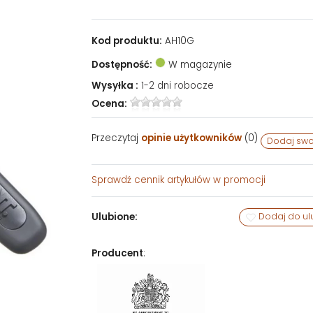
Kod produktu:
AH10G
Dostępność:
W magazynie
Wysyłka :
1-2 dni robocze
Ocena:
Przeczytaj
opinie użytkowników
(
0
)
Dodaj swo
Sprawdź
cennik artykułów w promocji
Ulubione:
Dodaj do ul
Producent
: