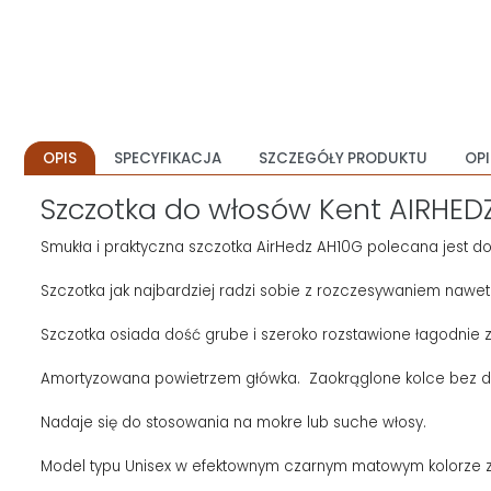
OPIS
SPECYFIKACJA
SZCZEGÓŁY PRODUKTU
OPI
Szczotka do włosów Kent AIRHED
Smukła i praktyczna szczotka AirHedz AH10G polecana jest do
Szczotka jak najbardziej radzi sobie z rozczesywaniem nawe
Szczotka osiada dość grube i szeroko rozstawione łagodnie 
Amortyzowana powietrzem główka. Zaokrąglone kolce bez drapan
Nadaje się do stosowania na mokre lub suche włosy.
Model typu Unisex w efektownym czarnym matowym kolorze z