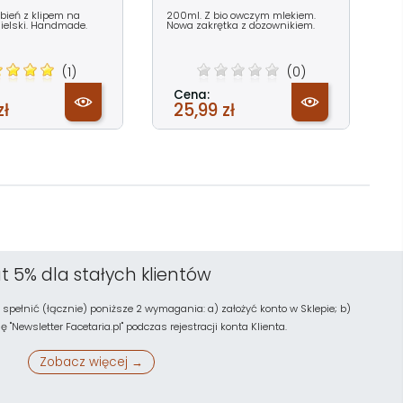
bień z klipem na
200ml. Z bio owczym mlekiem.
gielski. Handmade.
Nowa zakrętka z dozownikiem.
(1)
(0)
Cena:
zł
25,99 zł
t 5% dla stałych klientów
 spełnić (łącznie) poniższe 2 wymagania: a) założyć konto w Sklepie; b)
"Newsletter Facetaria.pl" podczas rejestracji konta Klienta.
Zobacz więcej →