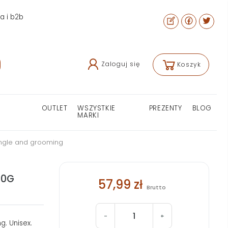
ra i b2b
Zaloguj się
Koszyk
OUTLET
WSZYSTKIE
PREZENTY
BLOG
MARKI
angle and grooming
10G
57,99 zł
Brutto
-
+
. Unisex.