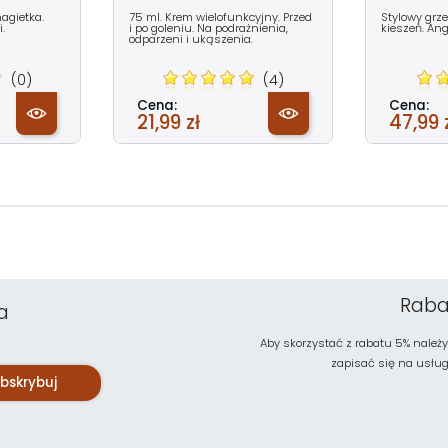
agietka.
75 ml. Krem wielofunkcyjny. Przed
Stylowy grze
.
i po goleniu. Na podrażnienia,
kieszeń. An
odparzeni i ukąszenia.
(0)
(4)
Cena:
Cena:
21,99 zł
47,99 
Raba
a
Aby skorzystać z rabatu 5% należy
zapisać się na usługę 
bskrybuj