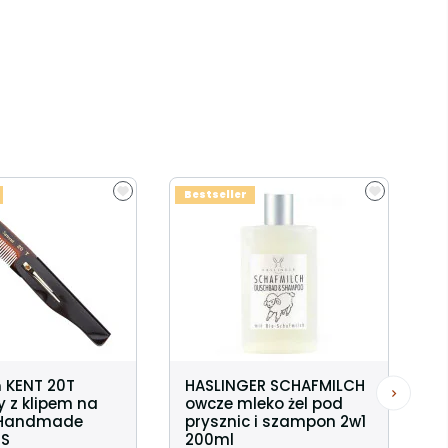
Bestseller
 KENT 20T
HASLINGER SCHAFMILCH
 z klipem na
owcze mleko żel pod
 Handmade
prysznic i szampon 2w1
 S
200ml