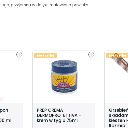
nego, przyjemna w dotyku matowiona powłoka.
Bestseller
Bestseller
mpon
PREP CREMA
Grzebień
DERMOPROTETTIVA -
składany
00 ml
krem w tyglu 75ml
kieszeń
Rozmiar