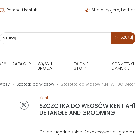
Pomoc i kontakt
Strefa fryzjera, barbe
Szukaj
OSY
ZAPACHY
WĄSY I
DŁONIE I
KOSMETYKI
BRODA
STOPY
DAMSKIE
Włosy
Szczotki do włosów
Szczotka do włosów KENT AH10G Det
Kent
SZCZOTKA DO WŁOSÓW KENT AH
DETANGLE AND GROOMING
Grube łagodne kolce. Rozczesywanie i grooming