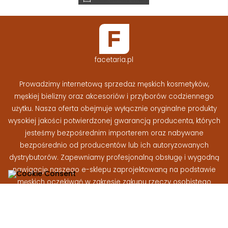
facetaria.pl
Prowadzimy internetową sprzedaż męskich kosmetyków,
męskiej bielizny oraz akcesoriów i przyborów codziennego
użytku. Nasza oferta obejmuje wyłącznie oryginalne produkty
wysokiej jakości potwierdzonej gwarancją producenta, których
jesteśmy bezpośrednim importerem oraz nabywane
bezpośrednio od producentów lub ich autoryzowanych
dystrybutorów. Zapewniamy profesjonalną obsługę i wygodną
nawigację naszego e-sklepu zaprojektowaną na podstawie
męskich oczekiwań w zakresie zakupu rzeczy osobistego
użytku