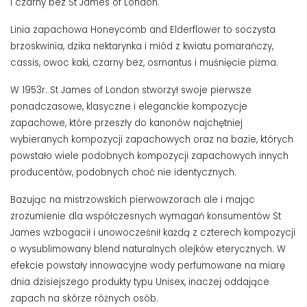
i czarny bez St James of London.
Linia zapachowa Honeycomb and Elderflower to soczysta
brzoskwinia, dzika nektarynka i miód z kwiatu pomarańczy,
cassis, owoc kaki, czarny bez, osmantus i muśnięcie piżma.
W 1953r. St James of London stworzył swoje pierwsze
ponadczasowe, klasyczne i eleganckie kompozycje
zapachowe, które przeszły do kanonów najchętniej
wybieranych kompozycji zapachowych oraz na bazie, których
powstało wiele podobnych kompozycji zapachowych innych
producentów, podobnych choć nie identycznych.
Bazując na mistrzowskich pierwowzorach ale i mając
zrozumienie dla współczesnych wymagań konsumentów St
James wzbogacił i unowocześnił każdą z czterech kompozycji
o wysublimowany blend naturalnych olejków eterycznych. W
efekcie powstały innowacyjne wody perfumowane na miarę
dnia dzisiejszego produkty typu Unisex, inaczej oddające
zapach na skórze różnych osób.