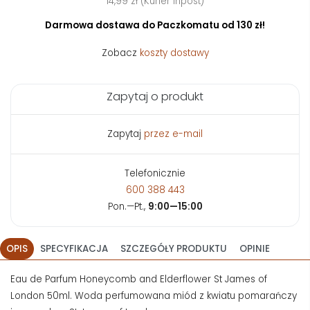
14,99 zł (Kurier Inpost)
Darmowa dostawa do Paczkomatu od 130 zł!
Zobacz
koszty dostawy
Zapytaj o produkt
Zapytaj
przez e-mail
Telefonicznie
600 388 443
Pon.—Pt.,
9:00—15:00
OPIS
SPECYFIKACJA
SZCZEGÓŁY PRODUKTU
OPINIE
Eau de Parfum Honeycomb and Elderflower St James of
London 50ml. Woda perfumowana miód z kwiatu pomarańczy