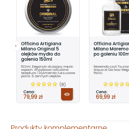
Officina Artigiana
Officina Artigi
Milano Original 5
Milano Maremo
olejków mydło do
po goleniu 100m
golenia 150ml
150ml. Elegancki otulający męski
Maremoto czyli Tsunam
zapach. Wyjątkowa naturalna
Acqua di Gio oraz Meg
receptura i wyśmienita luksusowa
Parisi.
piana. 5 cennych olejków.
(8)
Cena:
Cena:
79,99 zł
69,99 zł
Produkty komplementarne