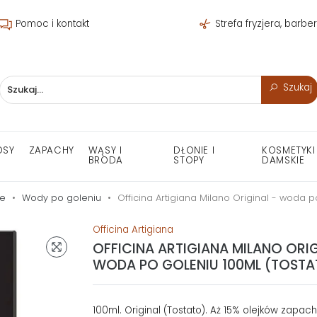
Pomoc i kontakt
Strefa fryzjera, barbe
Szukaj
OSY
ZAPACHY
WĄSY I
DŁONIE I
KOSMETYKI
BRODA
STOPY
DAMSKIE
ie
Wody po goleniu
Officina Artigiana Milano Original - woda p
Officina Artigiana
OFFICINA ARTIGIANA MILANO ORIG
WODA PO GOLENIU 100ML (TOSTA
100ml. Original (Tostato). Aż 15% olejków zapac