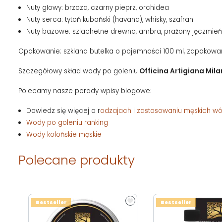
Nuty głowy: brzoza, czarny pieprz, orchidea
Nuty serca: tytoń kubański (havana), whisky, szafran
Nuty bazowe: szlachetne drewno, ambra, prażony jęczmie
Opakowanie: szklana butelka o pojemności 100 ml,
zapakowan
Szczegółowy skład wody po goleniu
Officina Artigiana Mil
Polecamy nasze porady wpisy blogowe:
Dowiedz się więcej o r
odzajach i zastosowaniu męskich wód
Wody po goleniu ranking
Wody kolońskie męskie
Polecane produkty
Bestseller
Bestseller