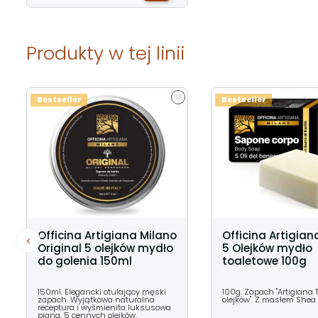
Produkty w tej linii
Bestseller
Bestseller
Officina Artigiana Milano
Officina Artigian
Original 5 olejków mydło
5 Olejków mydło
do golenia 150ml
toaletowe 100g
150ml. Elegancki otulający męski
100g. Zapach "Artigiana 
zapach. Wyjątkowa naturalna
olejków". Z masłem Shea i
receptura i wyśmienita luksusowa
piana. 5 cennych olejków.