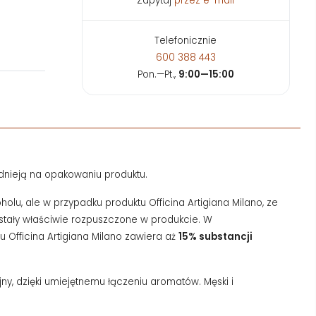
Zapytaj
przez e-mail
Telefonicznie
600 388 443
Pon.—Pt.,
9:00—15:00
idnieją na opakowaniu produktu.
holu, ale w przypadku produktu
Officina Artigiana
Milano, ze
ostały właściwie rozpuszczone w produkcie. W
u Officina Artigiana Milano zawiera aż
15% substancji
ny, dzięki umiejętnemu łączeniu aromatów
.
Męski i