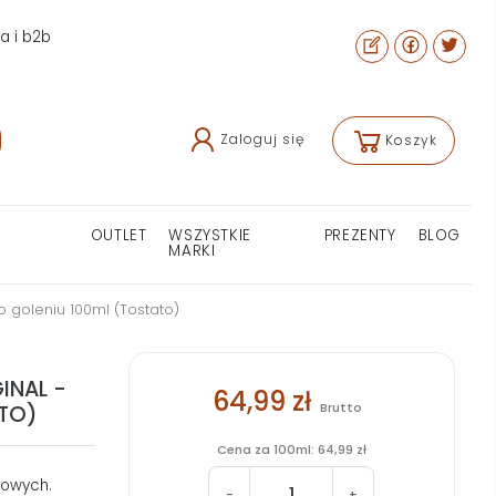
ra i b2b
Zaloguj się
Koszyk
OUTLET
WSZYSTKIE
PREZENTY
BLOG
MARKI
o goleniu 100ml (Tostato)
INAL -
64,99 zł
Brutto
TO)
Cena za 100ml: 64,99 zł
howych.
-
+