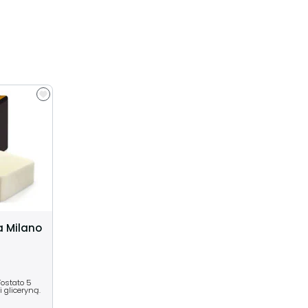
a Milano
Tostato 5
 gliceryną.