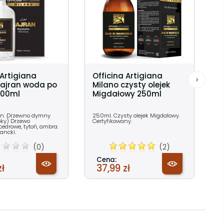
 Artigiana
Officina Artigiana
Najran woda po
Milano czysty olejek
100ml
Migdałowy 250ml
an. Drzewno dymny
250ml. Czysty olejek Migdałowy.
ky) Drzewo
Certyfikowany.
edrowe, tytoń, ambra.
ancki.
(0)
(2)
Cena:
zł
37,99 zł