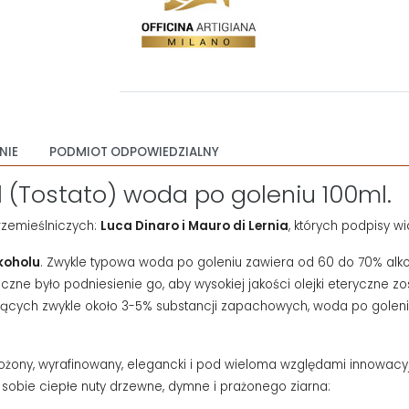
NIE
PODMIOT ODPOWIEDZIALNY
al (Tostato) woda po goleniu 100ml.
rzemieślniczych:
Luca Dinaro i
Mauro di Lernia
, których podpisy w
koholu
.
Zwykle typowa woda po goleniu zawiera od 60 do 70% alko
czne było podniesienie go, aby wysokiej jakości olejki eteryczne z
jących zwykle około 3-5% substancji zapachowych, w
oda po goleni
łożony, wyrafinowany, elegancki i pod wieloma względami
innowacyj
 sobie ciepłe nuty drzewne, dymne i prażonego ziarna: