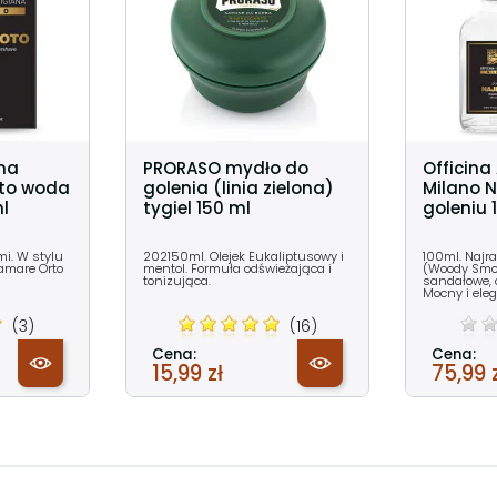
ana
PRORASO mydło do
Officina
to woda
golenia (linia zielona)
Milano 
l
tygiel 150 ml
goleniu 
i. W stylu
202150ml. Olejek Eukaliptusowy i
100ml. Najr
amare Orto
mentol. Formuła odświeżająca i
(Woody Smo
tonizująca.
sandałowe, c
Mocny i eleg
(3)
(16)
Cena:
Cena:
15,99 zł
75,99 