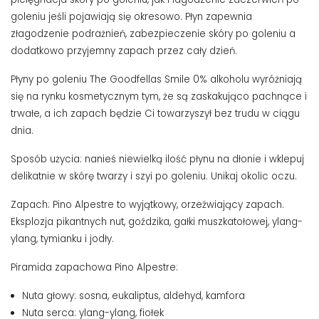
goleniu jeśli pojawiają się okresowo. Płyn zapewnia
złagodzenie podrażnień, zabezpieczenie skóry po goleniu a
dodatkowo przyjemny zapach przez cały dzień.
Płyny po goleniu The Goodfellas Smile 0% alkoholu wyróżniają
się na rynku kosmetycznym tym, że są zaskakująco pachnące i
trwałe, a ich zapach będzie Ci towarzyszył bez trudu w ciągu
dnia.
Sposób użycia: nanieś niewielką ilość płynu na dłonie i wklepuj
delikatnie w skórę twarzy i szyi po goleniu. Unikaj okolic oczu.
Zapach: Pino Alpestre to wyjątkowy, orzeźwiający zapach.
Eksplozja pikantnych nut, goździka, gałki muszkatołowej, ylang-
ylang, tymianku i jodły.
Piramida zapachowa Pino Alpestre:
Nuta głowy: sosna, eukaliptus, aldehyd, kamfora
Nuta serca: ylang-ylang, fiołek