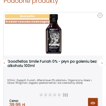
Podobne produkty
Bestseller
Produkt czasowo niedostępny
Goodfellas Smile Furiah 0% - płyn po goleniu bez
alkoholu 100ml
100ml. Zapach Furiah. Aftershave 0% alkoholu. Organiczny Aloes i
Oczar Wirgiński. Łagodzi podrażnienia i koi czerwoną skórę.
(0)
Cena:
39,99 zł