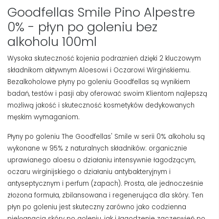
Goodfellas Smile Pino Alpestre
0% - płyn po goleniu bez
alkoholu 100ml
Wysoka skuteczność kojenia podrażnień dzięki 2 kluczowym
składnikom aktywnym Aloesowi i Oczarowi Wirgińskiemu.
Bezalkoholowe płyny po goleniu Goodfellas są wynikiem
badań, testów i pasji aby oferować swoim Klientom najlepszą
możliwą jakość i skuteczność kosmetyków dedykowanych
męskim wymaganiom.
Płyny po goleniu The Goodfellas' Smile w serii 0% alkoholu są
wykonane w 95% z naturalnych składników: organicznie
uprawianego aloesu o działaniu intensywnie łagodzącym,
oczaru wirginijskiego o działaniu antybakteryjnym i
antyseptycznym i perfum (zapach). Prosta, ale jednocześnie
złożona formuła, zbilansowana i regenerująca dla skóry. Ten
płyn po goleniu jest skuteczny zarówno jako codzienna
pielęgnacja skóry po goleniu, jak i łagodzenie zaczerwień po