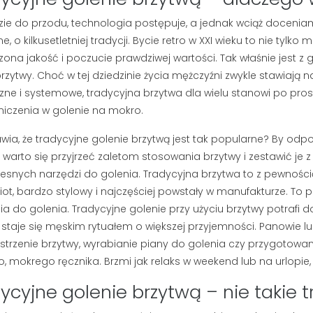
dzie do przodu, technologia postępuje, a jednak wciąż doceni
e, o kilkusetletniej tradycji. Bycie retro w XXI wieku to nie tylko 
ona jakość i poczucie prawdziwej wartości. Tak właśnie jest z 
brzytwy. Choć w tej dziedzinie życia mężczyźni zwykle stawiają 
czne i systemowe, tradycyjna brzytwa dla wielu stanowi po pros
iczenia w golenie na mokro.
wia, że tradycyjne golenie brzytwą jest tak popularne? By odp
, warto się przyjrzeć zaletom stosowania brzytwy i zestawić je 
snych narzędzi do golenia. Tradycyjna brzytwa to z pewności
ot, bardzo stylowy i najczęściej powstały w manufakturze. To
ia do golenia. Tradycyjne golenie przy użyciu brzytwy potrafi
 staje się męskim rytuałem o większej przyjemności. Panowie l
ostrzenie brzytwy, wyrabianie piany do golenia czy przygotowa
 BRODY I
DETOKS TWARZY:
o, mokrego ręcznika. Brzmi jak relaks w weekend lub na urlopie
DO BRODY –
DLACZEGO MĘŻCZYZNA
AJLEPSZYCH
POTRZEBUJE PEELINGU I
ycyjne golenie brzytwą – nie takie 
RWIEC 2026
GŁĘBOKIEGO
OCZYSZCZANIA?