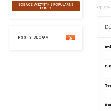
ZOBACZ WSZYSTKIE POPULARNE
Opubli
POSTY
Do
RSS-Y BLOGA
Im
E-
Te
Ko