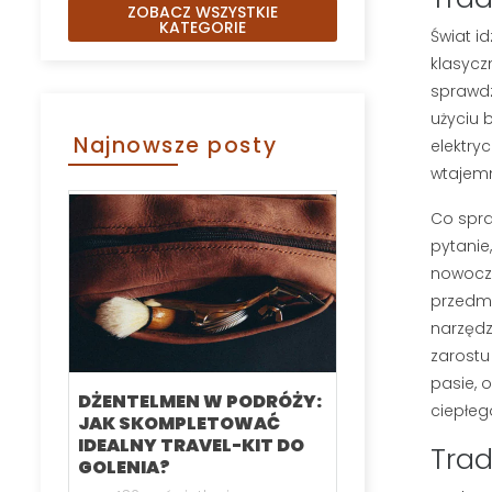
ZOBACZ WSZYSTKIE
KATEGORIE
Świat i
klasyczn
sprawdz
użyciu 
Najnowsze posty
elektry
wtajemn
Co spra
pytanie
nowocze
przedmi
narzędz
zarostu
pasie, 
DŻENTELMEN W PODRÓŻY:
KARTACZ DO
ciepłeg
JAK SKOMPLETOWAĆ
SZCZOTKA 
IDEALNY TRAVEL-KIT DO
RANKING N
Trad
GOLENIA?
MODELI CZE