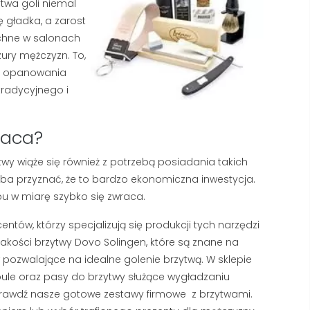
318 wyświetlenia
twa goli niemal
2951 wyświetlenia
ę gładka, a zarost
Kupiłeś luksusowe mydło, ale
Pierwsze linie na czole i 
echne w salonach
piana znika z Twojej twarzy w
łapki to nie powód do pa
zury mężczyzn. To,
kilka sekund? W większości
ale sygnał, że Twoja skó
go opanowania
polskich domów problemem
potrzebuje profesjonalne
 tradycyjnego i
nie...
Czytaj dalej
Czytaj dalej
płaca?
twy wiąże się również z potrzebą posiadania takich
zeba przyznać, że to bardzo ekonomiczna inwestycja.
pu w miarę szybko się zwraca.
ntów, którzy specjalizują się produkcji tych narzędzi
jakości brzytwy Dovo Solingen, które są znane na
 pozwalające na idealne golenie brzytwą. W sklepie
coule oraz pasy do brzytwy służące wygładzaniu
sprawdź nasze gotowe zestawy firmowe
z brzytwami.