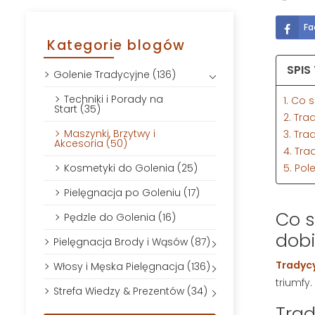
Fa
Kategorie blogów
SPIS
Golenie Tradycyjne (136)
Techniki i Porady na
1. Co 
Start (35)
2. Tra
Maszynki, Brzytwy i
3. Tra
Akcesoria (50)
4. Tra
5. Pol
Kosmetyki do Golenia (25)
Pielęgnacja po Goleniu (17)
Co s
Pędzle do Golenia (16)
dobi
Pielęgnacja Brody i Wąsów (87)
Tradycy
Włosy i Męska Pielęgnacja (136)
triumfy
Strefa Wiedzy & Prezentów (34)
Trad