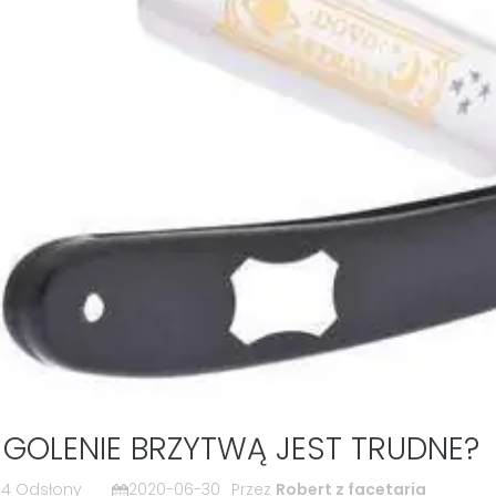
 GOLENIE BRZYTWĄ JEST TRUDNE?
14 Odsłony
2020-06-30
Przez
Robert z facetaria