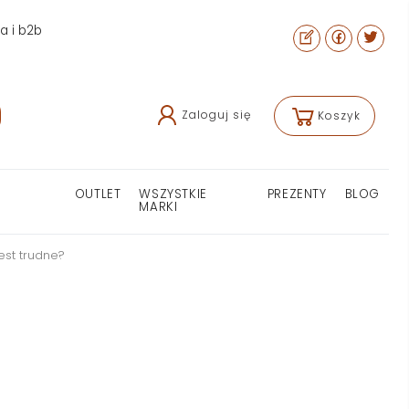
ra i b2b
Zaloguj się
Koszyk
OUTLET
WSZYSTKIE
PREZENTY
BLOG
MARKI
est trudne?