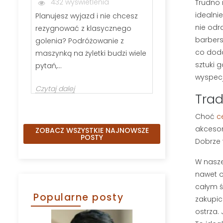
432 wyświetlenia
287 wyświ
Trudno 
idealnie
Planujesz wyjazd i nie chcesz
Jeśli zastanawi
nie odr
rezygnować z klasycznego
wybrać szczot
barbersk
golenia? Podróżowanie z
kartacz, nie j
co doda
maszynką na żyletki budzi wiele
Odpowiednio 
sztuki g
pytań,...
Czytaj dalej
wyspecj
Czytaj dalej
Trad
Choć
c
akcesor
ZOBACZ WSZYSTKIE NAJNOWSZE
POSTY
Dobrze 
W nasze
nawet o
całym ś
Popularne posty
zakupic
ostrza.