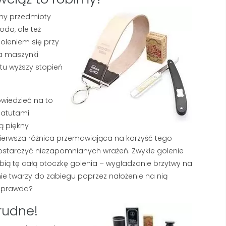
amy przedmioty
moda, ale też
goleniem się przy
na maszynki
tu wyższy stopień
owiedzieć na to
z atutami
ą piękny
 pierwsza różnica przemawiająca na korzyść tego
 dostarczyć niezapomnianych wrażeń. Zwykłe golenie
ubią tę całą otoczkę golenia – wygładzanie brzytwy na
nie twarzy do zabiegu poprzez nałożenie na nią
TWARDA WODA A GOLENIE
NAJLEPSZY KREM
, prawda?
– DLACZEGO TWOJA
PRZECIWZMARSZC
PIANA ZNIKA I JAK TO
DLA MĘŻCZYZN: RA
trudne!
NAPRAWIĆ?
TOP 5 PRODUKTÓW
SIERPIEŃ 2026