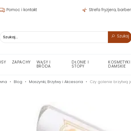
Pomoc i kontakt
Strefa fryzjera, barbe
Szukaj
OSY
ZAPACHY
WĄSY I
DŁONIE I
KOSMETYKI
BRODA
STOPY
DAMSKIE
ówna
Blog
Maszynki, Brzytwy i Akcesoria
Czy golenie brzytwą j