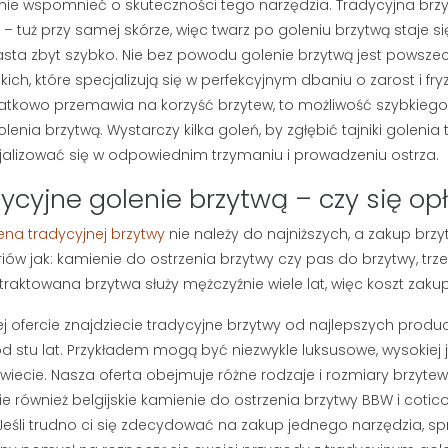
etlenia
nie wspomnieć o skuteczności tego narzędzia. Tradycyjna brzy
263 wyświetlenia
 – tuż przy samej skórze, więc twarz po goleniu brzytwą staje si
asz się, czy lepiej
Myślisz, że mydło i woda
asta zbyt szybko. Nie bez powodu golenie brzytwą jest powsz
kę do brody, czy
wystarczą do pielęgnacji
ich, które specjalizują się w perfekcyjnym dbaniu o zarost i fry
esteś sam.
męskiej twarzy? Jeśli zmagasz
tkowo przemawia na korzyść brzytew, to możliwość szybkie
dobrane...
się z szarą cerą lub bolesnymi...
olenia brzytwą. Wystarczy kilka goleń, by zgłębić tajniki golenia
alizować się w odpowiednim trzymaniu i prowadzeniu ostrza.
Czytaj dalej
ycyjne golenie brzytwą – czy się o
ena tradycyjnej brzytwy
nie należy do najniższych, a zakup brzy
iów jak: kamienie do ostrzenia brzytwy czy pas do brzytwy, tr
traktowana brzytwa służy mężczyźnie wiele lat, więc koszt zaku
j ofercie znajdziecie tradycyjne brzytwy od najlepszych produce
d stu lat. Przykładem mogą być niezwykle luksusowe, wysokiej 
wiecie. Nasza oferta obejmuje różne rodzaje i rozmiary brzytew
ie również belgijskie kamienie do ostrzenia brzytwy BBW i coti
 Jeśli trudno ci się zdecydować na zakup jednego narzędzia, 