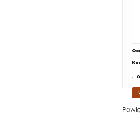
Oc
Ko
A
Powi
UŻYĆ
DEPILACJA ZBĘDNEGO
OWŁOSIENIA U MĘŻCZYZN