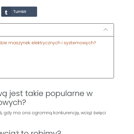
Tumblr
 dobie maszynek elektrycznych i systemowych?
wą jest takie popularne w
mowych?
iś, gdy ma ona ogromną konkurencję, wciąż święci
wciąż to robimy?