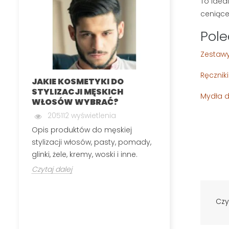
To idea
ceniące
Pole
Zestawy
Ręcznik
JAKIE KOSMETYKI DO
MĘSKA DEPIL
STYLIZACJI MĘSKICH
INTYMNYCH
Mydła d
WŁOSÓW WYBRAĆ?
199843 wyś
205112 wyświetlenia
Męska depilacj
Opis produktów do męskiej
polega na usuw
stylizacji włosów, pasty, pomady,
okolic, które n
glinki, żele, kremy, woski i inne.
Czytaj dalej
Czytaj dalej
Czy