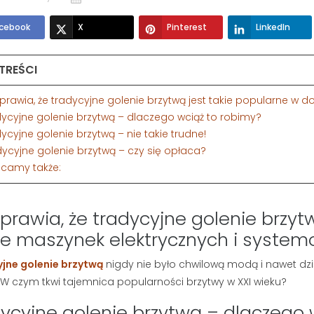
cebook
X
Pinterest
LinkedIn
 TREŚCI
sprawia, że tradycyjne golenie brzytwą jest takie popularne w
dycyjne golenie brzytwą – dlaczego wciąż to robimy?
dycyjne golenie brzytwą – nie takie trudne!
dycyjne golenie brzytwą – czy się opłaca?
ecamy także:
prawia, że tradycyjne golenie brzyt
e maszynek elektrycznych i syste
jne golenie brzytwą
nigdy nie było chwilową modą i nawet dz
. W czym tkwi tajemnica popularności brzytwy w XXI wieku?
ycyjne golenie brzytwą – dlaczego 