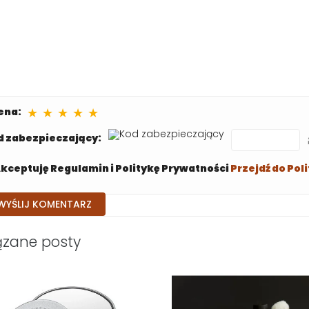
★
★
★
★
★
ena:
d zabezpieczający:
kceptuję Regulamin i Politykę Prywatności
Przejdź do Pol
ązane posty