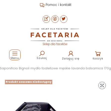
kontakt
Strefa fryzjera
Sklep dla facetów
Menu
Szukaj
Zaloguj się
Koszyk
Saponificio Bignoli mydło toaletowe męskie lavanda balsamica 170g
Produkt czasowo niedostępny