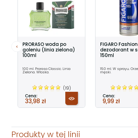
PRORASO woda po
FIGARO Fashion
goleniu (linia zielona)
dezodorant w 
100ml
150ml
100 ml. Proraso Classic. Linia
150 ml. W sprayu. Orz
Zielona. Włoska.
męski.
(19)
Cena:
Cena:
33,98 zł
9,99 zł
Produkty w tej linii