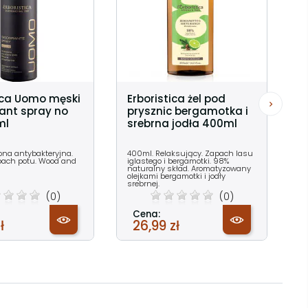
ica Uomo męski
Erboristica żel pod
ant spray no
prysznic bergamotka i
ml
srebrna jodła 400ml
ona antybakteryjna.
400ml. Relaksujący. Zapach lasu
pach potu. Wood and
iglastego i bergamotki. 98%
naturalny skład. Aromatyzowany
olejkami bergamotki i jodły
srebrnej.
(0)
(0)
Cena:
ł
26,99 zł