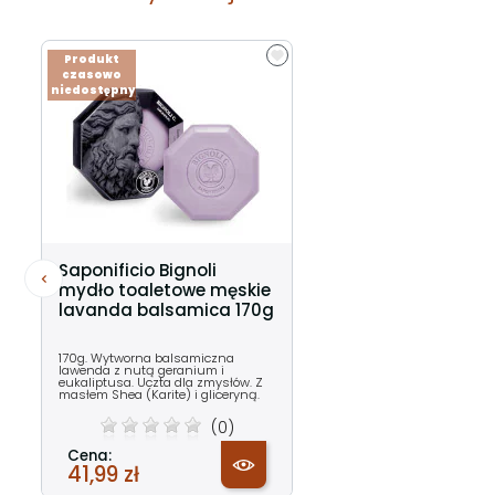
Produkt
czasowo
niedostępny
Saponificio Bignoli
mydło toaletowe męskie
lavanda balsamica 170g
170g. Wytworna balsamiczna
lawenda z nutą geranium i
eukaliptusa. Uczta dla zmysłów. Z
masłem Shea (Karite) i gliceryną.
(0)
Cena:
41,99 zł