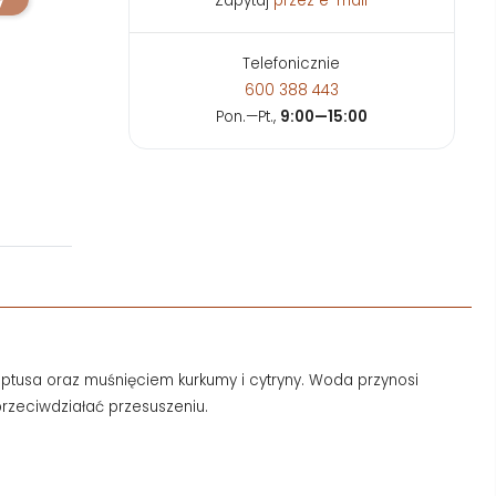
Zapytaj
przez e-mail
Telefonicznie
600 388 443
Pon.—Pt.,
9:00—15:00
liptusa oraz muśnięciem kurkumy i cytryny. Woda przynosi
przeciwdziałać przesuszeniu.