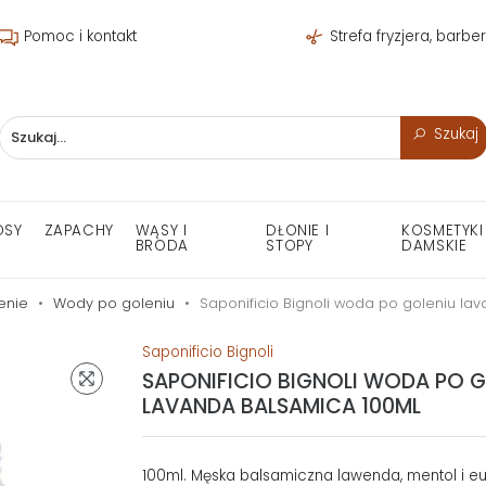
Pomoc i kontakt
Strefa fryzjera, barbe
Szukaj
OSY
ZAPACHY
WĄSY I
DŁONIE I
KOSMETYKI
BRODA
STOPY
DAMSKIE
enie
Wody po goleniu
Saponificio Bignoli woda po goleniu la
Saponificio Bignoli
SAPONIFICIO BIGNOLI WODA PO G
LAVANDA BALSAMICA 100ML
100ml. Męska balsamiczna lawenda, mentol i euk