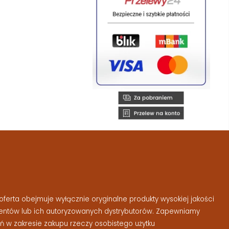
ferta obejmuje wyłącznie oryginalne produkty wysokiej jakości
entów lub ich autoryzowanych dystrybutorów. Zapewniamy
 w zakresie zakupu rzeczy osobistego użytku