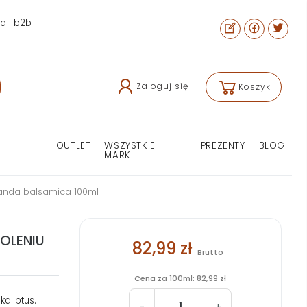
ra i b2b
Zaloguj się
Koszyk
OUTLET
WSZYSTKIE
PREZENTY
BLOG
MARKI
vanda balsamica 100ml
OLENIU
82,99 zł
Brutto
Cena za 100ml: 82,99 zł
aliptus.
-
+