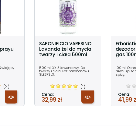
SAPONIFICIO VARESINO
Erborist
sprayu
Lavanda żel do mycia
dezodor
twarzy i ciała 500ml
gas 100
eźwiający
500ml. XXL! Lawendowy. Do
100ml. Ochr
twarzy i ciała. Bez parabenów i
Niweluje za
SLES/SLS.
spicy.
(3)
(1)
Cena:
Cena:
32,99 zł
41,99 z