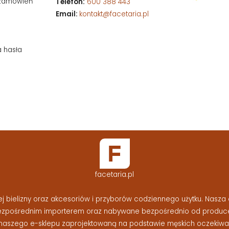
 zamówień
Telefon:
600 388 443
Email:
kontakt@facetaria.pl
a hasła
facetaria.pl
bielizny oraz akcesoriów i przyborów codziennego użytku. Nasza o
bezpośrednim importerem oraz nabywane bezpośrednio od produc
naszego e-sklepu zaprojektowaną na podstawie męskich oczekiwań