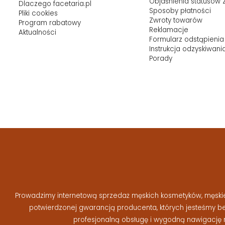
Objaśnienia statusów
Dlaczego facetaria.pl
Sposoby płatności
Pliki cookies
Zwroty towarów
Program rabatowy
Reklamacje
Aktualności
Formularz odstąpienia
Instrukcja odzyskiwani
Porady
Prowadzimy internetową sprzedaż męskich kosmetyków, męskiej 
potwierdzonej gwarancją producenta, których jesteśmy 
profesjonalną obsługę i wygodną nawigację 