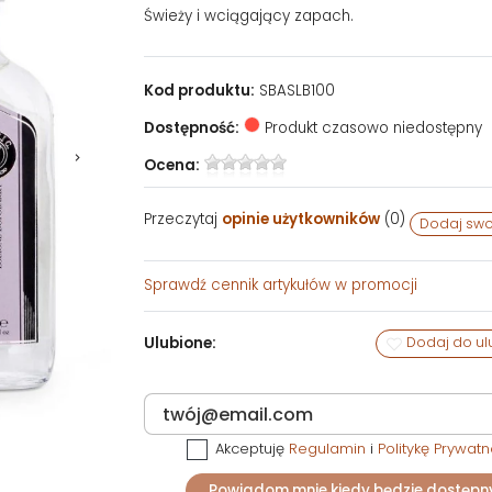
Świeży i wciągający zapach.
Kod produktu:
SBASLB100
Dostępność:
Produkt czasowo niedostępny
Ocena:
Przeczytaj
opinie użytkowników
(
0
)
Dodaj swo
Sprawdź
cennik artykułów w promocji
Ulubione:
Dodaj do ul
Akceptuję
Regulamin
i
Politykę Prywatn
Powiadom mnie kiedy będzie dostępn