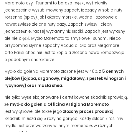
Maremoto czyli Tsunami
to bardzo męski, wyśmienity i
jednocześnie wysublimowany zapach, łączący w sobie nuty
korzenne (spicy), jak i akordy morskie, wodne i ozonowe a
nawet świeże zielone nuty bazy. Zapach świeży i ciepły
jednocześnie, raczej wytrawny niż słodki. Zapach jest wyraźny
ale nie ciężki. Mydło Maremoto to zmysłowe Tsunami. Nieco
przypomina słynne zapachy Acqua di Gio oraz Megamare
Orto Parisi choć nie jest to kopia a złożona nowa kompozycja
o podobnym charakterze.
Mydło do golenia Maremoto złożone jest w 46% z
5 cennych
olejków (jojoba, arganowy, migdałowy, z pestek winogron i
rycynowy) oraz masła shea.
Nie tylko wyselekcjonowane i certyfikowane składniki sprawiają,
że
mydło do golenia Officina Artigiana Maremoto
jest
wyjątkowe, ale także jego
złożony proces produkcji
.
S
kładniki miesza się 5 razy na gorąco.
Każdy składnik roślinny
mydła jest
przetwarzany w innym momencie, w różnych