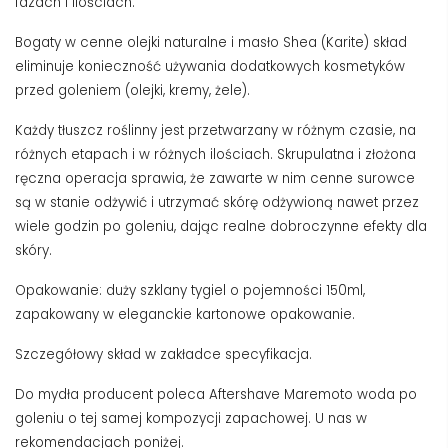
fazach i ilościach
.
Bogaty w cenne olejki naturalne i masło Shea (Karite) skład
eliminuje konieczność używania dodatkowych kosmetyków
przed goleniem (olejki, kremy, żele).
Każdy tłuszcz roślinny jest przetwarzany w różnym czasie, na
różnych etapach i w różnych ilościach.
Skrupulatna i złożona
ręczna operacja sprawia, że ​​zawarte w nim cenne surowce
są w stanie odżywić i utrzymać skórę odżywioną nawet przez
wiele godzin po goleniu, dając realne dobroczynne efekty dla
skóry.
Opakowanie: duży szklany tygiel o pojemności 150ml,
zapakowany w eleganckie kartonowe opakowanie.
Szczegółowy skład w zakładce specyfikacja.
Do mydła producent poleca Aftershave Maremoto woda po
goleniu o tej samej kompozycji zapachowej. U nas w
rekomendacjach poniżej.