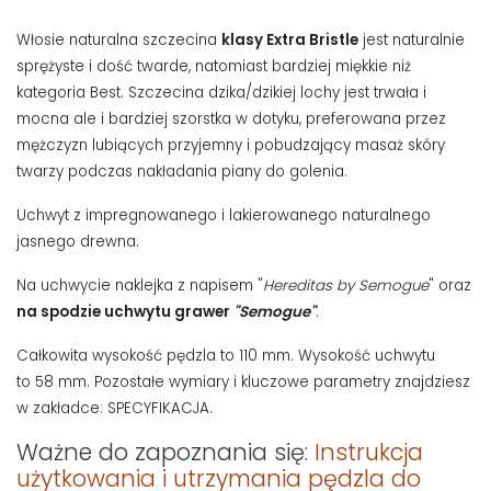
Włosie naturalna szczecina
klasy Extra Bristle
jest naturalnie
sprężyste i dość twarde, natomiast bardziej miękkie niż
kategoria Best. Szczecina dzika/dzikiej lochy jest trwała i
mocna ale i bardziej szorstka w dotyku, preferowana przez
mężczyzn lubiących przyjemny i pobudzający masaż skóry
twarzy podczas nakładania piany do golenia.
Uchwyt z impregnowanego i lakierowanego naturalnego
jasnego drewna.
Na uchwycie naklejka z napisem "
Hereditas by Semogue
" oraz
na spodzie uchwytu grawer
"Semogue"
.
Całkowita wysokość pędzla to 110 mm. Wysokość uchwytu
to 58 mm. Pozostałe wymiary i kluczowe parametry znajdziesz
w zakładce: SPECYFIKACJA.
Ważne do zapoznania się:
Instrukcja
użytkowania i utrzymania pędzla do