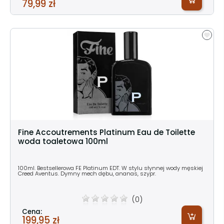
79,99 zł
Fine Accoutrements Platinum Eau de Toilette
woda toaletowa 100ml
100ml. Bestsellerowa FE Platinum EDT. W stylu słynnej wody męskiej
Creed Aventus. Dymny mech dębu, ananas, szypr.
(0)
Cena:
199,95 zł