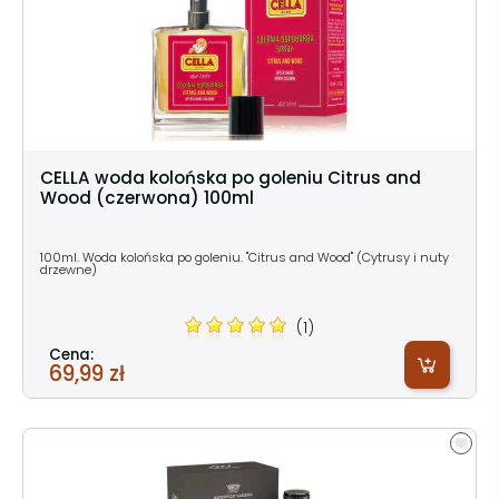
CELLA woda kolońska po goleniu Citrus and
Wood (czerwona) 100ml
100ml. Woda kolońska po goleniu. "Citrus and Wood" (Cytrusy i nuty
drzewne)
(1)
Cena:
69,99 zł