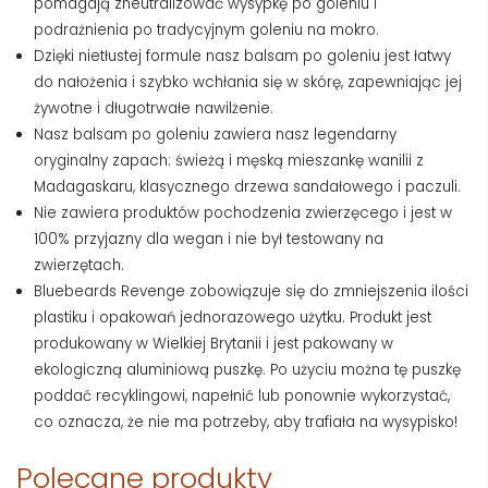
pomagają zneutralizować wysypkę po goleniu i
podrażnienia po tradycyjnym goleniu na mokro.
Dzięki nietłustej formule nasz balsam po goleniu jest łatwy
do nałożenia i szybko wchłania się w skórę, zapewniając jej
żywotne i długotrwałe nawilżenie.
Nasz balsam po goleniu zawiera nasz legendarny
oryginalny zapach: świeżą i męską mieszankę wanilii z
Madagaskaru, klasycznego drzewa sandałowego i paczuli.
Nie zawiera produktów pochodzenia zwierzęcego i jest w
100% przyjazny dla wegan i nie był testowany na
zwierzętach.
Bluebeards Revenge zobowiązuje się do zmniejszenia ilości
plastiku i opakowań jednorazowego użytku. Produkt jest
produkowany w Wielkiej Brytanii i jest pakowany w
ekologiczną aluminiową puszkę. Po użyciu można tę puszkę
poddać recyklingowi, napełnić lub ponownie wykorzystać,
co oznacza, że ​​nie ma potrzeby, aby trafiała na wysypisko!
Polecane produkty