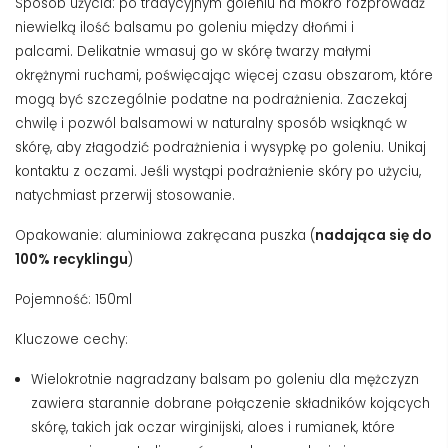
Sposób użycia: po tradycyjnym goleniu na mokro rozprowadź
niewielką ilość balsamu po goleniu między dłońmi i
palcami.
Delikatnie wmasuj go w skórę twarzy małymi
okrężnymi ruchami, poświęcając więcej czasu obszarom, które
mogą być szczególnie podatne na podrażnienia. Zaczekaj
chwilę i p
ozwól balsamowi w naturalny sposób wsiąknąć w
skórę, aby złagodzić podrażnienia i wysypkę po goleniu.
Unikaj
kontaktu z oczami.
Jeśli wystąpi podrażnienie skóry po użyciu,
natychmiast przerwij stosowanie.
Opakowanie: aluminiowa zakręcana puszka (
nadająca się do
100% recyklingu
)
Pojemność: 150ml
Kluczowe cechy:
Wielokrotnie nagradzany balsam po goleniu dla mężczyzn
zawiera starannie dobrane połączenie składników kojących
skórę, takich jak oczar wirginijski, aloes i rumianek, które