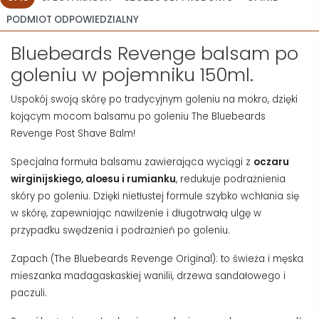
PODMIOT ODPOWIEDZIALNY
Bluebeards Revenge balsam po
goleniu w pojemniku 150ml.
Uspokój swoją skórę po tradycyjnym goleniu na mokro, dzięki
kojącym mocom
balsamu po goleniu The Bluebeards
Revenge Post Shave Balm!
Specjalna formuła balsamu zawierająca wyciągi z
oczaru
wirginijskiego, aloesu i rumianku
, redukuje
podrażnienia
skóry
po goleniu
.
Dzięki nietłustej formule szybko wchłania się
w skórę, zapewniając nawilżenie i długotrwałą ulgę w
przypadku swędzenia i podrażnień po goleniu.
Zapach (The Bluebeards Revenge Original): to świeża i męska
mieszanka madagaskaskiej wanilii, drzewa sandałowego i
paczuli.