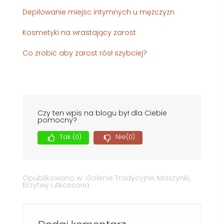
Depilowanie miejsc intymnych u mężczyzn
Kosmetyki na wrastający zarost
Co zrobić aby zarost rósł szybciej?
Czy ten wpis na blogu był dla Ciebie
pomocny?
Tak
(0)
Nie
(0)
Opublikowano w:
Golenie Tradycyjne
,
Maszynki,
Brzytwy i Akcesoria