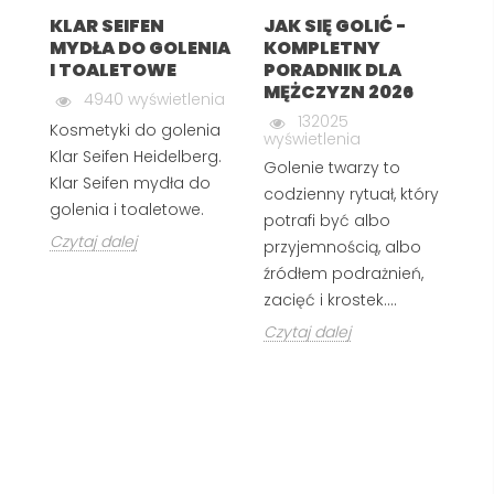
KLAR SEIFEN
JAK SIĘ GOLIĆ -
J
MYDŁA DO GOLENIA
KOMPLETNY
R
I TOALETOWE
PORADNIK DLA
G
MĘŻCZYZN 2026
4940 wyświetlenia
wy
132025
Kosmetyki do golenia
wyświetlenia
Z 
Klar Seifen Heidelberg.
Golenie twarzy to
do
Klar Seifen mydła do
codzienny rytuał, który
rę
golenia i toaletowe.
potrafi być albo
or
Czytaj dalej
przyjemnością, albo
s
źródłem podrażnień,
k
zacięć i krostek....
pr
Czytaj dalej
Cz