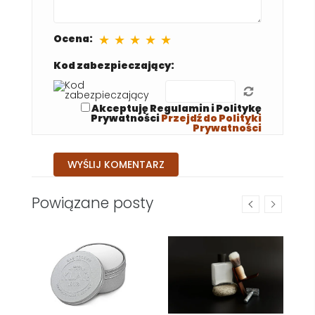
★
★
★
★
★
Ocena:
Kod zabezpieczający:
Akceptuję Regulamin i Politykę
Prywatności
Przejdź do Polityki
Prywatności
Powiązane posty
ia