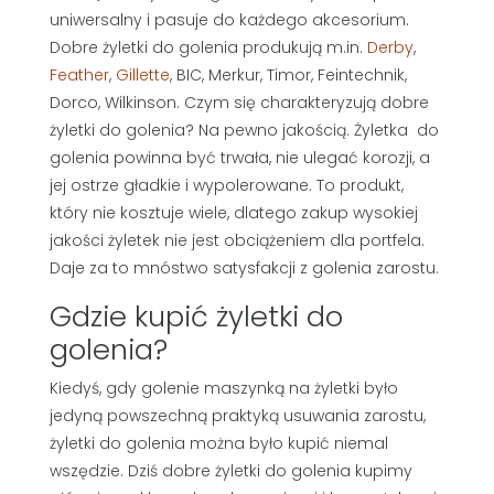
uniwersalny i pasuje do każdego akcesorium.
Dobre żyletki do golenia produkują m.in.
Derby
,
Feather
,
Gillette
, BIC, Merkur, Timor, Feintechnik,
Dorco, Wilkinson. Czym się charakteryzują dobre
żyletki do golenia? Na pewno jakością. Żyletka do
golenia powinna być trwała, nie ulegać korozji, a
jej ostrze gładkie i wypolerowane. To produkt,
który nie kosztuje wiele, dlatego zakup wysokiej
jakości żyletek nie jest obciążeniem dla portfela.
Daje za to mnóstwo satysfakcji z golenia zarostu.
Gdzie kupić żyletki do
golenia?
Kiedyś, gdy golenie maszynką na żyletki było
jedyną powszechną praktyką usuwania zarostu,
żyletki do golenia można było kupić niemal
wszędzie. Dziś dobre żyletki do golenia kupimy