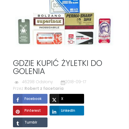
GDZIE KUPIĆ ŻYLETKI DO
GOLENIA
46298 Odsłony
2018-09-17
Przez
Robert z facetaria
Facebook
X
Pinterest
LinkedIn
Tumblr