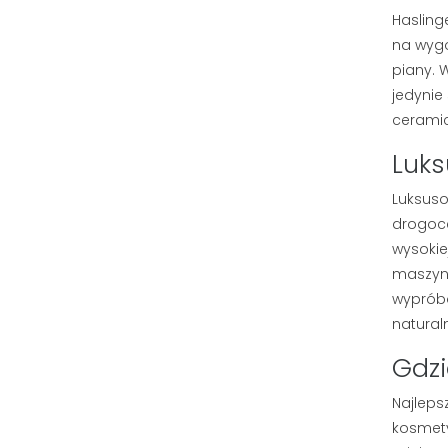
Haslinge
na wygo
piany. 
jedynie
ceramic
Luks
Luksus
drogoce
wysokie
maszynk
wypróbo
natural
Gdzi
Najleps
kosmety