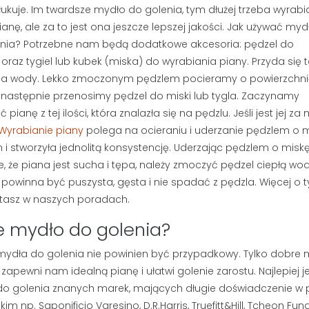
łukuje. Im twardsze mydło do golenia, tym dłużej trzeba wyrabi
ianę, ale za to jest ona jeszcze lepszej jakości. Jak używać myd
nia? Potrzebne nam będą dodatkowe akcesoria: pędzel do
 oraz tygiel lub kubek (miska) do wyrabiania piany. Przyda się t
na wody. Lekko zmoczonym pędzlem pocieramy o powierzchni
 następnie przenosimy pędzel do miski lub tygla. Zaczynamy
ć pianę z tej ilości, która znalazła się na pędzlu. Jeśli jest j
Wyrabianie piany
polega na ocieraniu i uderzanie pędzlem o mi
i stworzyła jednolitą konsystencję. Uderzając pędzlem o misk
e, że piana jest sucha i tępa, należy zmoczyć pędzel ciepłą wo
 powinna być puszysta, gęsta i nie spadać z pędzla. Więcej o 
tasz w naszych poradach.
e mydło do golenia?
ydła do golenia nie powinien być przypadkowy. Tylko dobre 
 zapewni nam idealną pianę i ułatwi golenie zarostu. Najlepiej j
o golenia znanych marek, mających długie doświadczenie w 
im np. Saponificio Varesino, D.R.Harris, Truefitt&Hill, Tcheon Fung