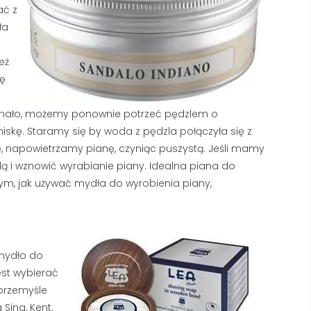
ać z
ła
eż
ę
ej za mało, możemy ponownie potrzeć pędzlem o
skę. Staramy się by woda z pędzla połączyła się z
ę, napowietrzamy pianę, czyniąc puszystą. Jeśli mamy
dą i wznowić wyrabianie piany. Idealna piana do
tym, jak używać mydła do wyrobienia piany,
mydło do
est wybierać
przemyśle
 Sing, Kent,