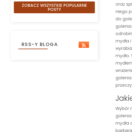
oraz sp
ZOBACZ WSZYSTKIE POPULARNE
POSTY
niego p
do gole
golenia
odrobi
mydła i
RSS-Y BLOGA
wyrabia
mydło.
mydłem 
wrażeni
golenia
przeczy
Jaki
Wybór m
golenia
mydła d
barbersk