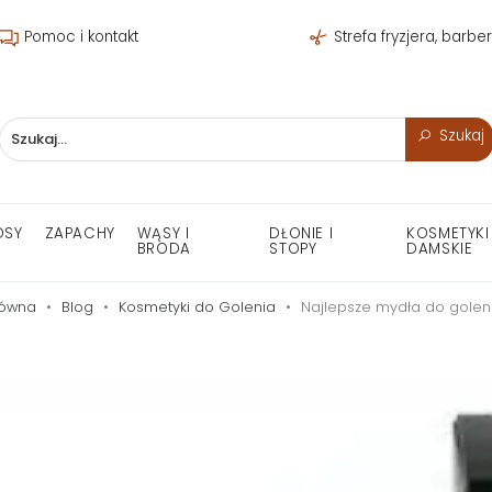
Pomoc i kontakt
Strefa fryzjera, barbe
Szukaj
OSY
ZAPACHY
WĄSY I
DŁONIE I
KOSMETYKI
BRODA
STOPY
DAMSKIE
łówna
Blog
Kosmetyki do Golenia
Najlepsze mydła do goleni