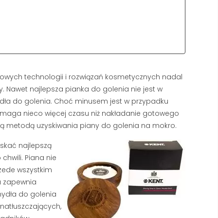
h nowych technologii i rozwiązań kosmetycznych nadal
. Nawet najlepsza pianka do golenia nie jest w
ydła do golenia. Choć minusem jest w przypadku
ymaga nieco więcej czasu niż nakładanie gotowego
ną metodą uzyskiwania piany do golenia na mokro.
yskać najlepszą
 chwili. Piana nie
rzede wszystkim
TWARDA WODA A GOLENIE
NAJLEPSZY KREM
a zapewnia
– DLACZEGO TWOJA
PRZECIWZMARSZC
mydła do golenia
PIANA ZNIKA I JAK TO
DLA MĘŻCZYZN: RA
natłuszczających,
NAPRAWIĆ?
TOP 5 PRODUKTÓW
SIERPIEŃ 2026