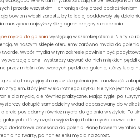
są wzbogacone w witaminy, dostarczają cerze niezbędnych sk
etlenia
263 wyświetlenia
ych i przede wszystkim – chronią skórę przed podrażnieniami i
asz się, czy lepiej
ją bowiem włoski zarostu, by te lepiej poddawały się działaniu o
Myślisz, że mydło i woda
kę do brody, czy
a maszynce najwyższy ślizg ograniczający skaleczenia.
wystarczą do pielęgnacji
esteś sam.
męskiej twarzy? Jeśli zmagasz
dobrane...
jne mydła do golenia
występują w szerokiej ofercie. Nie tylko 
się z szarą cerą lub bolesnymi...
encją. W naszym sklepie oferujemy zarówno mydła do golenia o 
e twarde. Wybór mydła w tym zakresie powinien być podyktow
Czytaj dalej
j wytwarzają pianę i wystarczy używać do nich miękkich pędzl
ne przez miłośników twardych pędzli do golenia, którzy lubią
tą zaletą tradycyjnych mydeł do golenia jest możliwość zakup
m z tyglem, który jest wielokrotnego użytku. Nie tylko jest to pię
nie dla mydła, ale również praktyczne. Mając tygiel po zużyt
wystarczy dokupić samodzielny wkład dopasowany do wielkoś
W ofercie posiadamy również mydła do golenia w sztyfcie. To uk
ę golących, którzy często wyjeżdżają i takie mydło pozwala im
zyć dodatkowe akcesoria do golenia. Pianę bowiem wyrabia s
ednio na twarzy, po naniesieniu mydła na zarost.