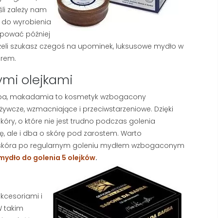
eśli zależy nam
 do wyrobienia
upować później
eżeli szukasz czegoś na upominek, luksusowe mydło w
orem.
ymi olejkami
oba, makadamia to kosmetyk wzbogacony
ywcze, wzmacniające i przeciwstarzeniowe. Dzięki
y, o które nie jest trudno podczas golenia
ę, ale i dba o skórę pod zarostem. Warto
yć skóra po regularnym goleniu mydłem wzbogaconym
 mydło do golenia 5 olejków
.
kcesoriami i
W takim