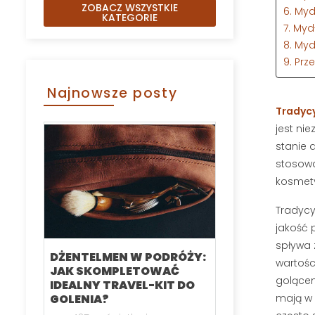
ZOBACZ WSZYSTKIE
6. My
KATEGORIE
7. Myd
8. My
9. Prz
Najnowsze posty
Tradycy
jest ni
stanie 
stosowa
kosmety
Tradycy
jakość p
spływa 
DŻENTELMEN W PODRÓŻY:
KARTACZ DO
wartoś
JAK SKOMPLETOWAĆ
SZCZOTKA 
golącem
IDEALNY TRAVEL-KIT DO
RANKING N
mają w 
GOLENIA?
MODELI CZE