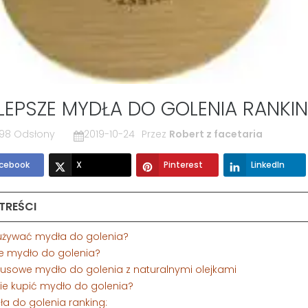
LEPSZE MYDŁA DO GOLENIA RANKI
98 Odsłony
2019-10-24
Przez
Robert z facetaria
cebook
X
Pinterest
LinkedIn
 TREŚCI
 używać mydła do golenia?
ie mydło do golenia?
susowe mydło do golenia z naturalnymi olejkami
zie kupić mydło do golenia?
ła do golenia ranking: