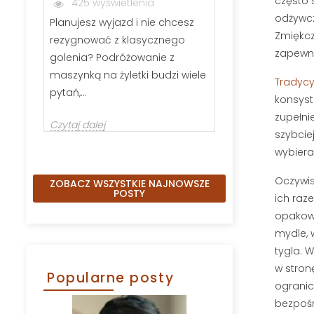
często 
425 wyświetlenia
286 wyświ
odżywcz
Planujesz wyjazd i nie chcesz
Jeśli zastanawi
Zmiękcza
rezygnować z klasycznego
wybrać szczot
zapewni
golenia? Podróżowanie z
kartacz, nie j
maszynką na żyletki budzi wiele
Odpowiednio 
Tradycy
pytań,...
konsyst
Czytaj dalej
zupełni
Czytaj dalej
szybcie
wybiera
Oczywis
ZOBACZ WSZYSTKIE NAJNOWSZE
POSTY
ich raze
opakowa
mydle, 
tygla. 
w stron
Popularne posty
ogranic
bezpośr