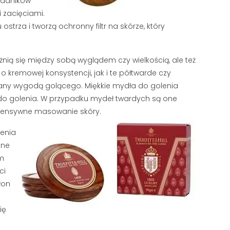
ładników
318 wyświetlenia
2933 wyświetlenia
 zacięciami.
Kupiłeś luksusowe mydło, ale
strza i tworzą ochronny filtr na skórze, który
Pierwsze linie na czole i 
piana znika z Twojej twarzy w
łapki to nie powód do pa
kilka sekund? W większości
ale sygnał, że Twoja skó
polskich domów problemem
różnią się między sobą wyglądem czy wielkością, ale też
potrzebuje profesjonalne
nie...
kremowej konsystencji, jak i te półtwarde czy
any wygodą golącego. Miękkie mydła do golenia
Czytaj dalej
Czytaj dalej
i do golenia. W przypadku mydeł twardych są one
 intensywne masowanie skóry.
ienia
kne
ym
ci
łon
ię