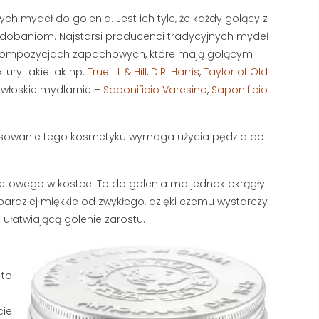
mydeł do golenia. Jest ich tyle, że każdy golący z
dobaniom. Najstarsi producenci tradycyjnych mydeł
h kompozycjach zapachowych, które mają golącym
tury takie jak np.
Truefitt & Hill
,
D.R. Harris
,
Taylor of Old
 włoskie mydlarnie –
Saponificio Varesino
,
Saponificio
SANDALWOOD
GOLENIE MASZYNKĄ 
(SANDAŁOWIEC), DRZEWO
ŻYLETKI – KOMPLETN
tosowanie tego kosmetyku wymaga użycia pędzla do
SANDAŁOWE CZYLI ZAPACH,
PORADNIK
KTÓRY UWODZI
137847 wyświetlenia
159365 wyświetlenia
letowego w kostce. To do golenia ma jednak okrągły
Golenie maszynką na żyle
andalwood to nazwa drzewa
 bardziej miękkie od zwykłego, dzięki czemu wystarczy
sprawdzony sposób na 
andałowego (sandałowca), z
 ułatwiającą golenie zarostu.
usunięcie zarostu, ograni
tórego produkuje się olejek
kosztów codziennej...
tanowiący podstawę wielu
Czytaj dalej
ęskich...
 to
zytaj dalej
cie