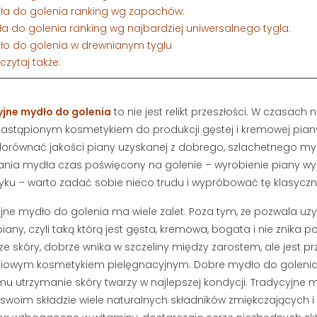
dła do golenia ranking wg zapachów:
ła do golenia ranking wg najbardziej uniwersalnego tygla:
dło do golenia w drewnianym tyglu
eczytaj także:
jne mydło do golenia
to nie jest relikt przeszłości. W czasac
ezastąpionym kosmetykiem do produkcji gęstej i kremowej piany
dorównać jakości piany uzyskanej z dobrego, szlachetnego m
nia mydła czas poświęcony na golenie – wyrobienie piany w
ku – warto zadać sobie nieco trudu i wypróbować tę klasycz
jne mydło do golenia ma wiele zalet. Poza tym, że pozwala uz
iany, czyli taką którą jest gęsta, kremowa, bogata i nie znika po
ze skóry, dobrze wnika w szczeliny między zarostem, ale jest p
 BRODY I
DETOKS TWARZY:
ciowym kosmetykiem pielęgnacyjnym. Dobre mydło do goleni
DO BRODY –
DLACZEGO MĘŻCZYZNA
u utrzymanie skóry twarzy w najlepszej kondycji. Tradycyjne 
AJLEPSZYCH
POTRZEBUJE PEELINGU I
swoim składzie wiele naturalnych składników zmiękczających i 
RWIEC 2026
GŁĘBOKIEGO
OCZYSZCZANIA?