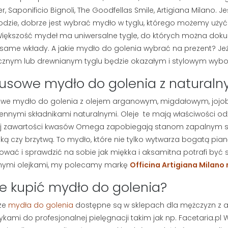
r, Saponificio Bignoli, The Goodfellas Smile, Artigiana Milano. J
dzie, dobrze jest wybrać mydło w tyglu, którego możemy użyć
Większość mydeł ma uniwersalne tygle, do których można dok
 same wkłady. A jakie mydło do golenia wybrać na prezent? J
znym lub drewnianym tyglu będzie okazałym i stylowym wyb
usowe mydło do golenia z naturaln
owe mydło do golenia z olejem arganowym, migdałowym, joj
nnymi składnikami naturalnymi. Oleje te mają właściwości odż
j zawartości kwasów Omega zapobiegają stanom zapalnym skór
ą czy brzytwą. To mydło, które nie tylko wytwarza bogatą pian
wać i sprawdzić na sobie jak miękka i aksamitna potrafi b
nymi olejkami, my polecamy markę
Officina Artigiana Milano
e kupić mydło do golenia?
ze
mydła do golenia
dostępne są w sklepach dla mężczyzn z a
kami do profesjonalnej pielęgnacji takim jak np. Facetaria.pl 