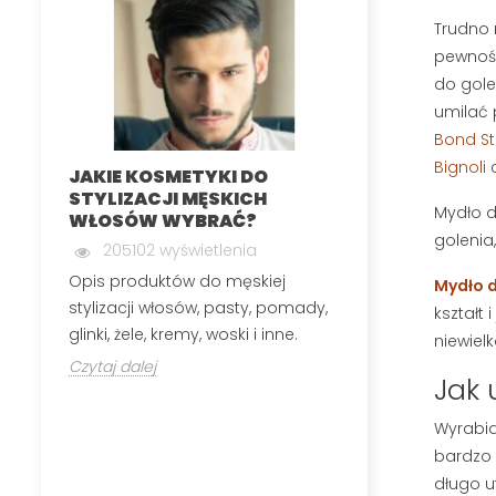
Trudno 
pewnośc
do gole
umilać 
Bond St
Bignoli
JAKIE KOSMETYKI DO
MĘSKA DEPIL
STYLIZACJI MĘSKICH
INTYMNYCH
Mydło d
WŁOSÓW WYBRAĆ?
199830 wyś
golenia
205102 wyświetlenia
Męska depilacj
Opis produktów do męskiej
Mydło d
polega na usuw
stylizacji włosów, pasty, pomady,
okolic, które n
kształt
glinki, żele, kremy, woski i inne.
niewiel
Czytaj dalej
Czytaj dalej
Jak 
Wyrabia
bardzo 
długo u