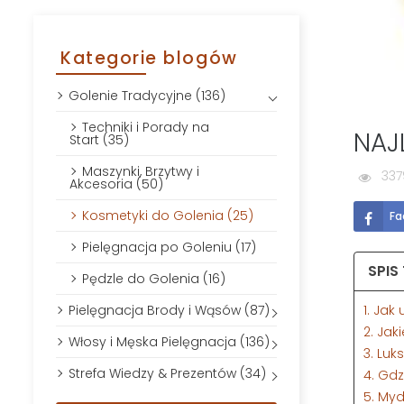
Kategorie blogów
Golenie Tradycyjne (136)
Techniki i Porady na
NAJ
Start (35)
Maszynki, Brzytwy i
337
Akcesoria (50)
Kosmetyki do Golenia (25)
Fa
Pielęgnacja po Goleniu (17)
SPIS
Pędzle do Golenia (16)
1. Jak
Pielęgnacja Brody i Wąsów (87)
2. Jak
Włosy i Męska Pielęgnacja (136)
3. Luk
Strefa Wiedzy & Prezentów (34)
4. Gd
5. Myd