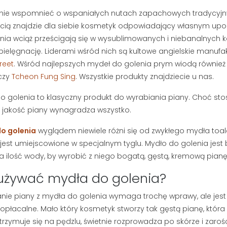
nie wspomnieć o wspaniałych nutach zapachowych tradycyjnych 
ią znajdzie dla siebie kosmetyk odpowiadający własnym upo
nia wciąż prześcigają się w wysublimowanych i niebanalnyc
pielęgnację. Liderami wśród nich są kultowe angielskie manufak
reet
. Wśród najlepszych mydeł do golenia prym wiodą również
czy
Tcheon Fung Sing
. Wszystkie produkty znajdziecie u nas.
ACJA STREF
JAK SKUTECZNIE ZAPUŚCIĆ
BRODĘ I PRZYSPIESZYĆ
o golenia to klasyczny produkt do wyrabiania piany. Choć s
POROST ZAROSTU?
wietlenia
, jakość piany wynagradza wszystko.
PORADNIK BRODACZA
a stref intymnych
197498 wyświetlenia
o golenia
wyglądem niewiele różni się od zwykłego mydła toa
aniu owłosienia z
S
Zapuszczanie brody wymaga
ie są eksponowane.
 i jest umiejscowione w specjalnym tyglu. Mydło do golenia jest
s
czasu, ale tempo jej wzrostu nie
ka ilość wody, by wyrobić z niego bogatą, gęstą, kremową pianę
k
musi zależeć wyłącznie od
używać mydła do golenia?
s
ślepego losu. Sprawdź, jak...
m
Czytaj dalej
nie piany z mydła do golenia wymaga trochę wprawy, ale jest
C
opłacalne. Mało który kosmetyk stworzy tak gęstą pianę, która
trzymuje się na pędzlu, świetnie rozprowadza po skórze i zaroś