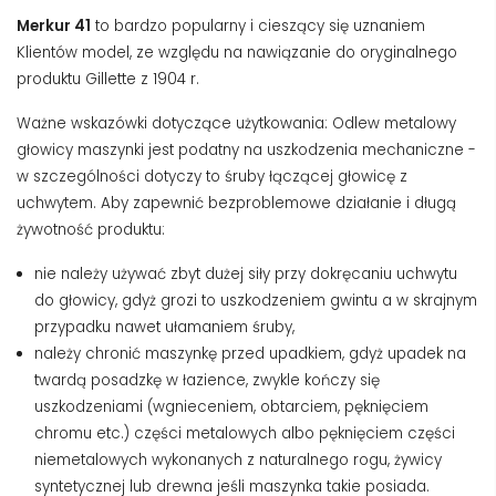
Merkur 41
to bardzo popularny i cieszący się uznaniem
Klientów model, ze względu na nawiązanie do oryginalnego
produktu Gillette z 1904 r.
Ważne wskazówki dotyczące użytkowania: Odlew metalowy
głowicy maszynki jest podatny na uszkodzenia mechaniczne -
w szczególności dotyczy to śruby łączącej głowicę z
uchwytem. Aby zapewnić bezproblemowe działanie i długą
żywotność produktu:
nie należy używać zbyt dużej siły przy dokręcaniu uchwytu
do głowicy, gdyż grozi to uszkodzeniem gwintu a w skrajnym
przypadku nawet ułamaniem śruby,
należy chronić maszynkę przed upadkiem, gdyż upadek na
twardą posadzkę w łazience, zwykle kończy się
uszkodzeniami (wgnieceniem, obtarciem, pęknięciem
chromu etc.) części metalowych albo pęknięciem części
niemetalowych wykonanych z naturalnego rogu, żywicy
syntetycznej lub drewna jeśli maszynka takie posiada.