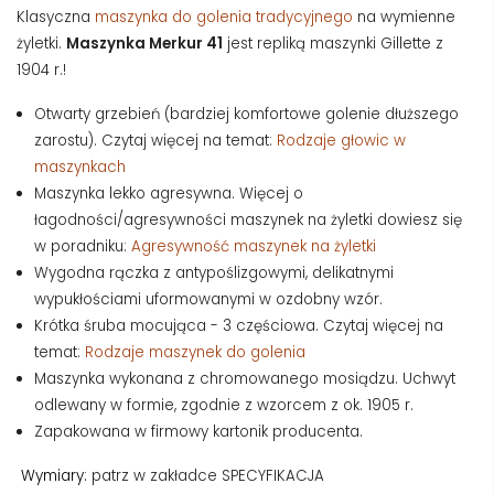
Klasyczna
maszynka do golenia tradycyjnego
na wymienne
żyletki.
Maszynka Merkur 41
jest repliką maszynki Gillette z
1904 r.!
Otwarty grzebień (bardziej komfortowe golenie dłuższego
zarostu). Czytaj więcej na temat:
Rodzaje głowic w
maszynkach
Maszynka lekko agresywna.
Więcej o
łagodności/agresywności maszynek na żyletki dowiesz się
w poradniku:
Agresywność maszynek na żyletki
Wygodna rączka z antypoślizgowymi, delikatnymi
wypukłościami uformowanymi w ozdobny wzór.
Krótka śruba mocująca - 3 częściowa.
Czytaj więcej na
temat:
Rodzaje maszynek do golenia
Maszynka wykonana z chromowanego mosiądzu. Uchwyt
odlewany w formie, zgodnie z wzorcem z ok. 1905 r.
Zapakowana w firmowy kartonik producenta.
Wymiary:
patrz w zakładce SPECYFIKACJA