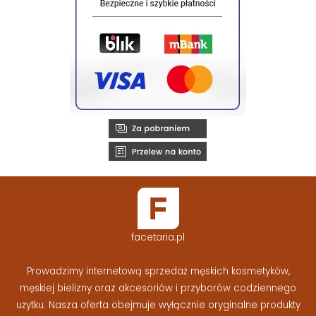
facetaria.pl
Prowadzimy internetową sprzedaż męskich kosmetyków,
męskiej bielizny oraz akcesoriów i przyborów codziennego
użytku. Nasza oferta obejmuje wyłącznie oryginalne produkty