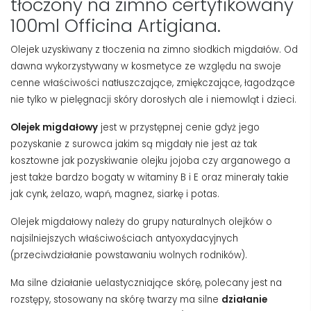
tłoczony na zimno certyfikowany
100ml Officina Artigiana.
Olejek uzyskiwany z tłoczenia na zimno słodkich migdałów. Od
dawna wykorzystywany w kosmetyce ze względu na swoje
cenne właściwości natłuszczające, zmiękczające, łagodzące
nie tylko w pielęgnacji skóry dorosłych ale i niemowląt i dzieci.
Olejek migdałowy
jest w przystępnej cenie gdyż jego
pozyskanie z surowca jakim są migdały nie jest aż tak
kosztowne jak pozyskiwanie olejku jojoba czy arganowego a
jest także bardzo bogaty w witaminy B i E oraz minerały takie
jak cynk, żelazo, wapń, magnez, siarkę i potas.
Olejek migdałowy należy do grupy naturalnych olejków o
najsilniejszych właściwościach antyoxydacyjnych
(przeciwdziałanie powstawaniu wolnych rodników).
Ma silne działanie uelastyczniające skórę, polecany jest na
rozstępy, stosowany na skórę twarzy ma silne
działanie