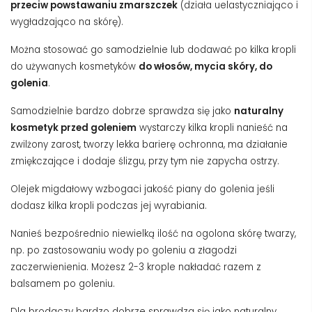
przeciw powstawaniu zmarszczek
(działa uelastyczniająco i
wygładzająco na skórę).
Można stosować go samodzielnie lub dodawać po kilka kropli
do używanych kosmetyków
do włosów, mycia skóry, do
golenia
.
Samodzielnie bardzo dobrze sprawdza się jako
naturalny
kosmetyk przed goleniem
wystarczy kilka kropli nanieść na
zwilżony zarost, tworzy lekka barierę ochronna, ma działanie
zmiękczające i dodaje ślizgu, przy tym nie zapycha ostrzy.
Olejek migdałowy wzbogaci jakość piany do golenia jeśli
dodasz kilka kropli podczas jej wyrabiania.
Nanieś bezpośrednio niewielką ilość na ogolona skórę twarzy,
np. po zastosowaniu wody po goleniu a złagodzi
zaczerwienienia. Możesz 2-3 krople nakładać razem z
balsamem po goleniu.
Dla brodaczy bardzo dobrze sprawdza się jako naturalny