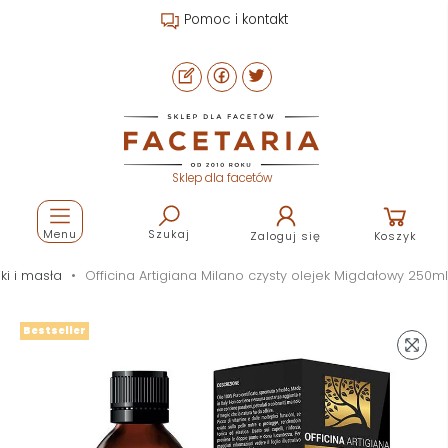
Pomoc i kontakt
Sklep dla facetów
Menu
Szukaj
Zaloguj się
Koszyk
ki i masła
Officina Artigiana Milano czysty olejek Migdałowy 250ml
Bestseller