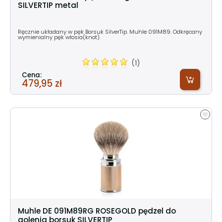
SILVERTIP metal
Ręcznie układany w pęk Borsuk SilverTip. Muhle 091M89. Odkręcany
wymienialny pęk włosia(knot).
(1)
Cena:
479,95 zł
Muhle DE 091M89RG ROSEGOLD pędzel do
golenia borsuk SILVERTIP