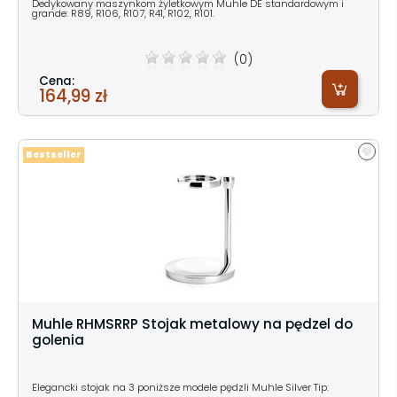
Dedykowany maszynkom żyletkowym Muhle DE standardowym i
grande: R89, R106, R107, R41, R102, R101.
(0)
Cena:
164,99 zł
Bestseller
Muhle RHMSRRP Stojak metalowy na pędzel do
golenia
Elegancki stojak na 3 poniższe modele pędzli Muhle Silver Tip: