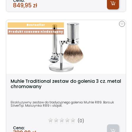
Cena:
849,95 zł
Bestseller
Produkt czasowo niedostępny
Muhle Traditional zestaw do golenia 3 cz. metal
chromowany
Ekskluzywny zestaw do tradycyjnego golenia Muhle R89. Borsuk
SilverTip. Maszynka R89 i stojak.
(0)
Cena: