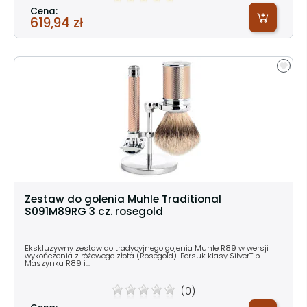
Cena:
619,94 zł
Zestaw do golenia Muhle Traditional
S091M89RG 3 cz. rosegold
Ekskluzywny zestaw do tradycyjnego golenia Muhle R89 w wersji
wykończenia z różowego złota (Rosegold). Borsuk klasy SilverTip.
Maszynka R89 i...
(0)