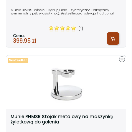
Muhle 31M89. Włosie SilverTip Fibre - syntetyczne. Odkręcany
wymienialny pęk włosia(knot). Bestsellerowa kolekcja Traditional.
(1)
Cena:
399,95 zł
Bestseller
Muhle RHMSR Stojak metalowy na maszynkę
żyletkową do golenia