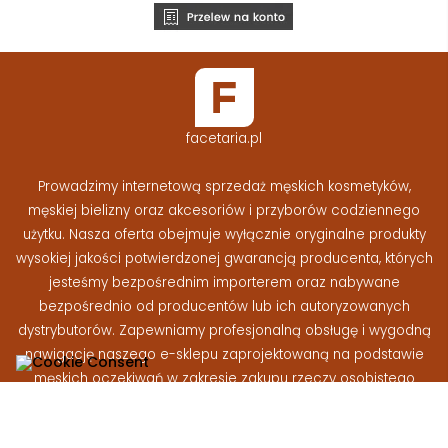
facetaria.pl
Prowadzimy internetową sprzedaż męskich kosmetyków,
męskiej bielizny oraz akcesoriów i przyborów codziennego
użytku. Nasza oferta obejmuje wyłącznie oryginalne produkty
wysokiej jakości potwierdzonej gwarancją producenta, których
jesteśmy bezpośrednim importerem oraz nabywane
bezpośrednio od producentów lub ich autoryzowanych
dystrybutorów. Zapewniamy profesjonalną obsługę i wygodną
nawigację naszego e-sklepu zaprojektowaną na podstawie
męskich oczekiwań w zakresie zakupu rzeczy osobistego
użytku