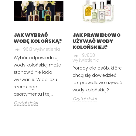
ia
jak
JAK WYBRAĆ
JAK PRAWIDŁOWO
Z
WODĘ KOLOŃSKĄ?
UŻYWAĆ WODY
I
KOLOŃSKIEJ?
T
9613 wyświetlenia
97868
Wybór odpowiedniej
wyświetlenia
G
wody kolońskiej może
Porady dla osób, które
In
stanowić nie lada
chcą się dowiedzieć
wi
wyzwanie. W obliczu
jak prawidłowo używać
szerokiego
Cz
wody kolońskiej?
asortymentu i tej...
Czytaj dalej
Czytaj dalej