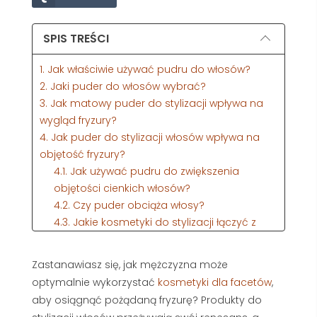
SPIS TREŚCI
1. Jak właściwie używać pudru do włosów?
2. Jaki puder do włosów wybrać?
3. Jak matowy puder do stylizacji wpływa na
wygląd fryzury?
4. Jak puder do stylizacji włosów wpływa na
objętość fryzury?
4.1. Jak używać pudru do zwiększenia
objętości cienkich włosów?
4.2. Czy puder obciąża włosy?
4.3. Jakie kosmetyki do stylizacji łączyć z
pudrem dla najlepszych efektów?
5. Stylizacja włosów męskich za pomocą
Zastanawiasz się, jak mężczyzna może
pudru – jak układać włosy?
optymalnie wykorzystać
kosmetyki dla facetów
,
6. Przeczytaj także:
aby osiągnąć pożądaną fryzurę? Produkty do