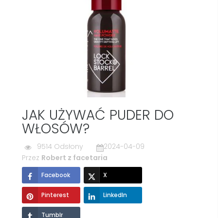
JAK UŻYWAĆ PUDER DO
WŁOSÓW?
9514 Odsłony
2024-04-09
Przez
Robert z facetaria
Facebook
X
Pinterest
LinkedIn
Tumblr